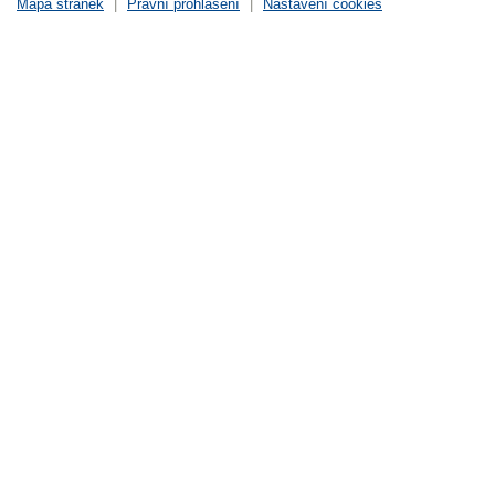
Mapa stránek
|
Právní prohlášení
|
Nastavení cookies