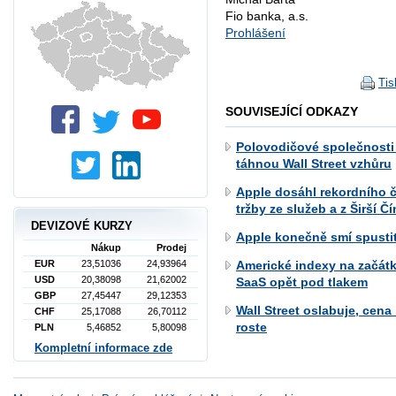
Fio banka, a.s.
Prohlášení
Tis
SOUVISEJÍCÍ ODKAZY
Polovodičové společnosti
táhnou Wall Street vzhůru
Apple dosáhl rekordního č
tržby ze služeb a z Širší Č
DEVIZOVÉ KURZY
Apple konečně smí spustit
Nákup
Prodej
Americké indexy na začát
EUR
23,51036
24,93964
USD
20,38098
21,62002
SaaS opět pod tlakem
GBP
27,45447
29,12353
Wall Street oslabuje, cen
CHF
25,17088
26,70112
roste
PLN
5,46852
5,80098
Kompletní informace zde