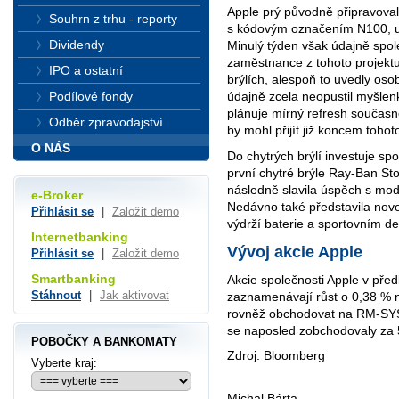
Apple prý původně připravoval 
Souhrn z trhu - reporty
s kódovým označením N100, ur
Dividendy
Minulý týden však údajně spol
zaměstnance z tohoto projektu
IPO a ostatní
brýlích, alespoň to uvedly os
Podílové fondy
údajně zcela neopustil myšlenk
plánuje mírný refresh současn
Odběr zpravodajství
by mohl přijít již koncem tohot
O NÁS
Do chytrých brýlí investuje sp
první chytré brýle Ray-Ban Sto
následně slavila úspěch s mo
e-Broker
Nedávno také představila novo
Přihlásit se
|
Založit demo
výdrží baterie a sportovním d
Internetbanking
Vývoj akcie Apple
Přihlásit se
|
Založit demo
Smartbanking
Akcie společnosti Apple v pře
Stáhnout
|
Jak aktivovat
zaznamenávají růst o 0,38 % 
rovněž obchodovat na RM-SY
se naposled zobchodovaly za 
POBOČKY A BANKOMATY
Zdroj: Bloomberg
Vyberte kraj:
Michal Bárta