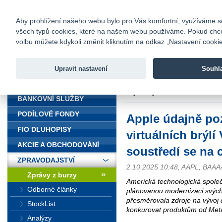
fio@fio.cz
Infomail:
Kontakty
|
Ceník
|
Kariéra
|
Na
Aby prohlížení našeho webu bylo pro Vás komfortní, využíváme sou
všech typů cookies, které na našem webu používáme. Pokud chcete 
Fio banka
volbu můžete kdykoli změnit kliknutím na odkaz „Nastavení cookies
Fio banka j
zprostředko
Upravit nastavení
Souhl
ÚVOD
Úvod
>
Zpravodajství
>
Zprávy z b
chytré brýle
BANKOVNÍ SLUŽBY
PODÍLOVÉ FONDY
Apple údajně poz
FIO DLUHOPISY
virtuálních brýlí
AKCIE A OBCHODOVÁNÍ
soustředí se na 
ZPRAVODAJSTVÍ
2.10.2025 10:48, AAPL, BAA
Zprávy z burzy
Americká technologická společ
Odborné články
plánovanou modernizaci svých v
přesměrovala zdroje na vývoj c
StockList
konkurovat produktům od Meta
Analýzy