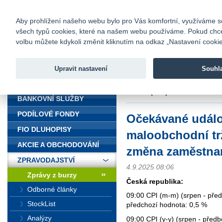
fio@fio.cz
Infomail:
Kontakty
|
Ceník
|
Kariéra
|
Na
Aby prohlížení našeho webu bylo pro Vás komfortní, využíváme sou
všech typů cookies, které na našem webu používáme. Pokud chcete 
Fio banka
volbu můžete kdykoli změnit kliknutím na odkaz „Nastavení cookies
Fio banka j
zprostředko
Upravit nastavení
Souhl
ÚVOD
Úvod
>
Zpravodajství
>
Zprávy z b
dle ADP (USA)
BANKOVNÍ SLUŽBY
PODÍLOVÉ FONDY
Očekávané událos
FIO DLUHOPISY
maloobchodní tr
AKCIE A OBCHODOVÁNÍ
změna zaměstnan
ZPRAVODAJSTVÍ
4.9.2025 08:06
Zprávy z burzy
Česká republika:
Odborné články
09:00 CPI (m-m) (srpen - před
StockList
předchozí hodnota: 0,5 %
Analýzy
09:00 CPI (y-y) (srpen - předb