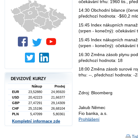
očekávání trhu: 1960 tis., pře
14:30 Obchodní bilance (červe
předchozí hodnota: -$60,2 mld
15:45 Index nákupních manaž
(srpen - konečný): očekávání 
15:45 Index nákupních manaže
(srpen - konečný): očekávání 
16:30 Změna zásob plynu podle
předchozí hodnota: 18
18:00 Změna zásob surové rop
trhu: --, předchozí hodnota: -2
DEVIZOVÉ KURZY
Nákup
Prodej
EUR
23,52880
24,95920
Zdroj: Bloomberg
USD
20,42223
21,66377
GBP
27,47291
29,14309
Jakub Němec
CHF
25,15196
26,68104
Fio banka, a.s.
PLN
5,47099
5,80361
Prohlášení
Kompletní informace zde
Tis