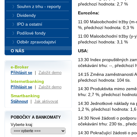
předchozí hodnota: 2,7 %
Souhrn z trhu - reporty
Eurozóna:
Dividendy
11:00 Maloobchodní tržby (m-m
IPO a ostatní
%, předchozí hodnota: 0,3 %
Podílové fondy
11:00 Maloobchodní tržby (y-y
Odběr zpravodajství
předchozí hodnota: 3,1 %
O NÁS
USA:
13:30 Index propuštěných zam
očekávání trhu: --, předchozí
e-Broker
Přihlásit se
|
Založit demo
14:15 Změna zaměstnanosti ADP
předchozí hodnota: 104 tis.
Internetbanking
Přihlásit se
|
Založit demo
14:30 Produktivita mimo zeměd
trhu: 2,7 %, předchozí hodnot
Smartbanking
Stáhnout
|
Jak aktivovat
14:30 Jednotkové náklady na p
1,2 %, předchozí hodnota: 1,
POBOČKY A BANKOMATY
14:30 Nové žádosti o podporu 
očekávání trhu: 230 tis., předc
Vyberte kraj:
14:30 Pokračující žádosti o p