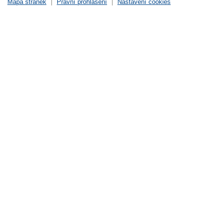
Mapa stránek
|
Právní prohlášení
|
Nastavení cookies