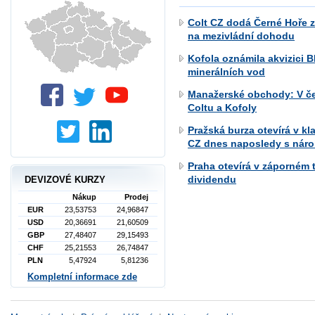
Colt CZ dodá Černé Hoře zb
na mezivládní dohodu
Kofola oznámila akvizici B
minerálních vod
Manažerské obchody: V če
Coltu a Kofoly
Pražská burza otevírá v k
CZ dnes naposledy s nár
Praha otevírá v záporném t
dividendu
DEVIZOVÉ KURZY
Nákup
Prodej
EUR
23,53753
24,96847
USD
20,36691
21,60509
GBP
27,48407
29,15493
CHF
25,21553
26,74847
PLN
5,47924
5,81236
Kompletní informace zde