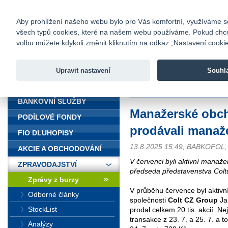
fio@fio.cz
Infomail:
Kontakty
|
Ceník
|
Kariéra
|
Na
Aby prohlížení našeho webu bylo pro Vás komfortní, využíváme sou
všech typů cookies, které na našem webu používáme. Pokud chcete 
Fio banka
volbu můžete kdykoli změnit kliknutím na odkaz „Nastavení cookies
Fio banka j
zprostředko
Upravit nastavení
Souhl
ÚVOD
Úvod
>
Zpravodajství
>
Zprávy z b
BANKOVNÍ SLUŽBY
Manažerské obch
PODÍLOVÉ FONDY
prodávali manaže
FIO DLUHOPISY
13.8.2025 15:49, BABKOFO
AKCIE A OBCHODOVÁNÍ
V červenci byli aktivní manaže
ZPRAVODAJSTVÍ
předseda představenstva Coltu 
Zprávy z burzy
V průběhu července byl aktiv
Odborné články
společnosti
Colt CZ Group
Jan
StockList
prodal celkem 20 tis. akcií. N
transakce z 23. 7. a 25. 7. a t
Analýzy