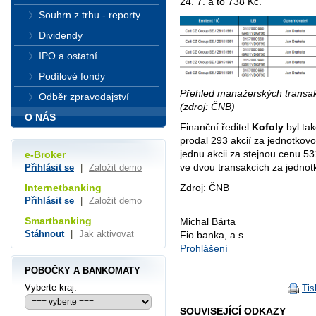
24. 7. a to 738 Kč.
Souhrn z trhu - reporty
Dividendy
IPO a ostatní
Podílové fondy
Přehled manažerských transak
Odběr zpravodajství
(zdroj: ČNB)
O NÁS
Finanční ředitel
Kofoly
byl tak
prodal 293 akcií za jednotkov
jednu akcii za stejnou cenu 53
e-Broker
ve dvou transakcích za jedno
Přihlásit se
|
Založit demo
Zdroj: ČNB
Internetbanking
Přihlásit se
|
Založit demo
Smartbanking
Michal Bárta
Stáhnout
|
Jak aktivovat
Fio banka, a.s.
Prohlášení
POBOČKY A BANKOMATY
Vyberte kraj:
Tis
SOUVISEJÍCÍ ODKAZY