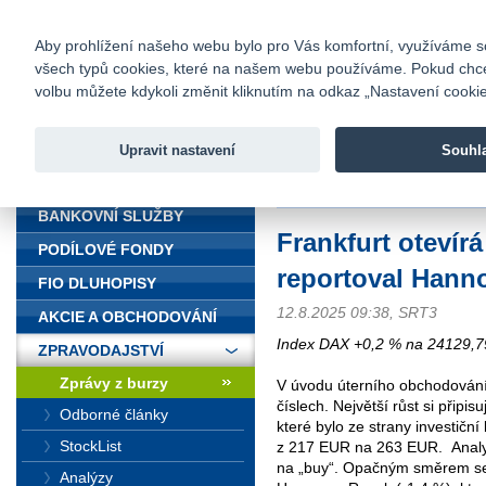
fio@fio.cz
Infomail:
Kontakty
|
Ceník
|
Kariéra
|
Na
Aby prohlížení našeho webu bylo pro Vás komfortní, využíváme sou
všech typů cookies, které na našem webu používáme. Pokud chcete 
Fio banka
volbu můžete kdykoli změnit kliknutím na odkaz „Nastavení cookies
Fio banka j
zprostředko
Upravit nastavení
Souhl
ÚVOD
Úvod
>
Zpravodajství
>
Zprávy z b
BANKOVNÍ SLUŽBY
Frankfurt otevírá
PODÍLOVÉ FONDY
reportoval Hann
FIO DLUHOPISY
12.8.2025 09:38, SRT3
AKCIE A OBCHODOVÁNÍ
Index DAX +0,2 % na 24129,7
ZPRAVODAJSTVÍ
Zprávy z burzy
V úvodu úterního obchodování
číslech. Největší růst si připis
Odborné články
které bylo ze strany investičn
StockList
z 217 EUR na 263 EUR.
Anal
na „buy“. Opačným směrem se 
Analýzy