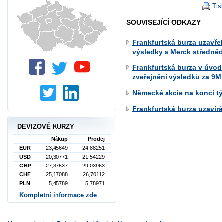
Tis
SOUVISEJÍCÍ ODKAZY
Frankfurtská burza uzavřel
výsledky a Merck středně
Frankfurtská burza v úvod
zveřejnění výsledků za 9M
Německé akcie na konci tý
Frankfurtská burza uzavír
DEVIZOVÉ KURZY
Nákup
Prodej
EUR
23,45649
24,88251
USD
20,30771
21,54229
GBP
27,37537
29,03963
CHF
25,17088
26,70112
PLN
5,45789
5,78971
Kompletní informace zde