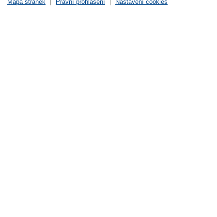
Mapa stránek
|
Právní prohlášení
|
Nastavení cookies