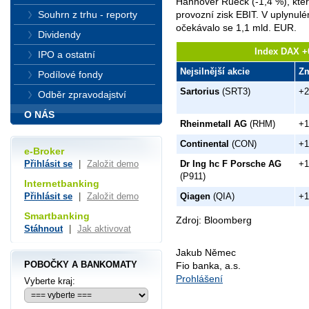
Hannover Rueck (-1,4 %), kter
Souhrn z trhu - reporty
provozní zisk EBIT. V uplynul
očekávalo se 1,1 mld. EUR.
Dividendy
Index DAX +0
IPO a ostatní
Nejsilnější akcie
Z
Podílové fondy
Sartorius
(SRT3)
+2
Odběr zpravodajství
O NÁS
Rheinmetall AG
(RHM)
+1
Continental
(CON)
+1
e-Broker
Dr Ing hc F Porsche AG
+1
Přihlásit se
|
Založit demo
(P911)
Internetbanking
Qiagen
(QIA)
+1
Přihlásit se
|
Založit demo
Smartbanking
Zdroj: Bloomberg
Stáhnout
|
Jak aktivovat
Jakub Němec
POBOČKY A BANKOMATY
Fio banka, a.s.
Prohlášení
Vyberte kraj: