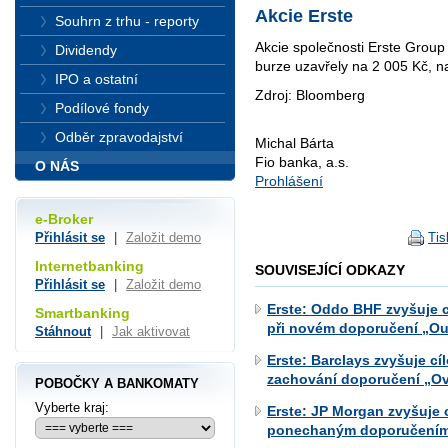
Akcie Erste
Souhrn z trhu - reporty
Akcie společnosti Erste Gro
Dividendy
burze uzavřely na 2 005 Kč,
IPO a ostatní
Zdroj: Bloomberg
Podílové fondy
Odběr zpravodajství
Michal Bárta
Fio banka, a.s.
O NÁS
Prohlášení
e-Broker
Tis
Přihlásit se
|
Založit demo
Internetbanking
SOUVISEJÍCÍ ODKAZY
Přihlásit se
|
Založit demo
Erste: Oddo BHF zvyšuje c
Smartbanking
při novém doporučení „Ou
Stáhnout
|
Jak aktivovat
Erste: Barclays zvyšuje c
zachování doporučení „O
POBOČKY A BANKOMATY
Vyberte kraj:
Erste: JP Morgan zvyšuje 
ponechaným doporučením