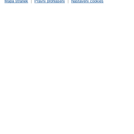
Mapa stránek
|
Právní prohlášení
|
Nastavení cookies