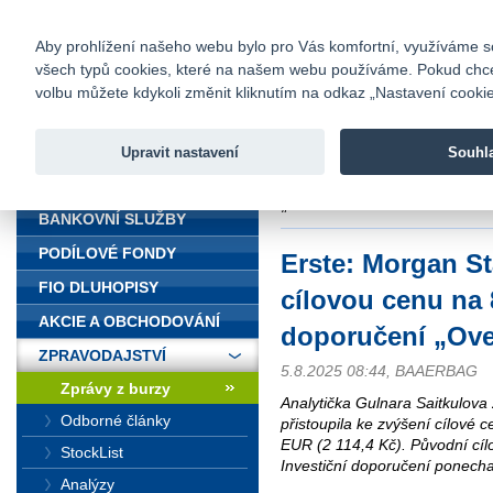
fio@fio.cz
Infomail:
Kontakty
|
Ceník
|
Kariéra
|
Na
Aby prohlížení našeho webu bylo pro Vás komfortní, využíváme sou
všech typů cookies, které na našem webu používáme. Pokud chcete 
Fio banka
volbu můžete kdykoli změnit kliknutím na odkaz „Nastavení cookies
Fio banka j
zprostředko
Upravit nastavení
Souhl
ÚVOD
Úvod
>
Zpravodajství
>
Zprávy z b
„Overwt/Attractive“
BANKOVNÍ SLUŽBY
PODÍLOVÉ FONDY
Erste: Morgan St
FIO DLUHOPISY
cílovou cenu na 
AKCIE A OBCHODOVÁNÍ
doporučení „Over
ZPRAVODAJSTVÍ
5.8.2025 08:44, BAAERBAG
Zprávy z burzy
Analytička Gulnara Saitkulova
Odborné články
přistoupila ke zvýšení cílové 
EUR (2 114,4 Kč). Původní cíl
StockList
Investiční doporučení ponechal
Analýzy