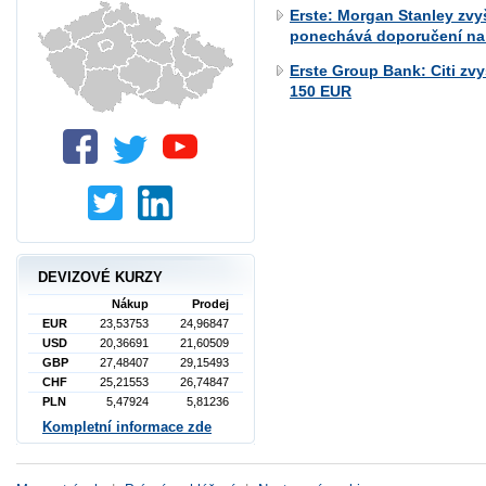
Erste: Morgan Stanley zvy
ponechává doporučení na 
Erste Group Bank: Citi zv
150 EUR
DEVIZOVÉ KURZY
Nákup
Prodej
EUR
23,53753
24,96847
USD
20,36691
21,60509
GBP
27,48407
29,15493
CHF
25,21553
26,74847
PLN
5,47924
5,81236
Kompletní informace zde