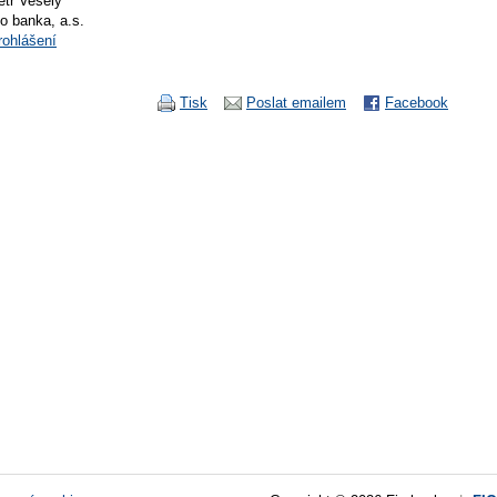
etr Veselý
io banka, a.s.
rohlášení
Tisk
Poslat emailem
Facebook