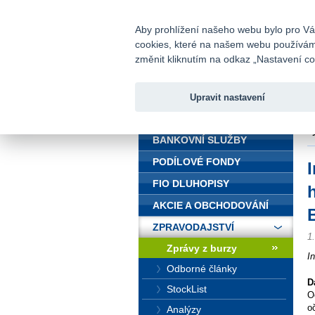
fio@fio.cz
Infomail:
Aby prohlížení našeho webu bylo pro Vás
cookies, které na našem webu používáme.
Fio banka
změnit kliknutím na odkaz „Nastavení coo
Upravit nastavení
ÚVOD
Ú
v
BANKOVNÍ SLUŽBY
PODÍLOVÉ FONDY
FIO DLUHOPISY
AKCIE A OBCHODOVÁNÍ
ZPRAVODAJSTVÍ
1
Zprávy z burzy
I
Odborné články
D
StockList
O
o
Analýzy