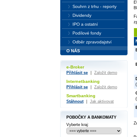
E
Souhrn z trhu - reporty
B
Dividendy
F
z
IPO a ostatní
Podílové fondy
Odběr zpravodajství
O NÁS
e-Broker
Přihlásit se
|
Založit demo
Internetbanking
Přihlásit se
|
Založit demo
Smartbanking
Stáhnout
|
Jak aktivovat
POBOČKY A BANKOMATY
Z
Vyberte kraj: