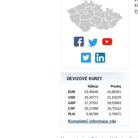
P
F
P
DEVIZOVÉ KURZY
Nákup
Prodej
EUR
23,45649
24,88251
USD
20,30771
21,54229
GBP
27,37537
29,03963
CHF
25,17088
26,70112
PLN
5,45789
5,78971
Kompletní informace zde