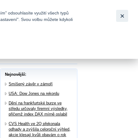
Bezpečnost
Česky
|
English
ím" odsouhlasíte využití všech typů
nastavení". Svou volbu můžete kdykoli
tků a
í oznámil Daimler Truck a Bayer zvýšil
Nejnovější:
Smíšený závěr v zámoří
USA: Dow Jones na rekordu
Dění na frankfurtské burze ve
středu určovaly firemní výsledky,
přičemž index DAX mírně oslabil
CVS Health ve 2Q překonala
odhady a zvýšila celoroční výhled,
akcie klesají kvůli obavám o rok