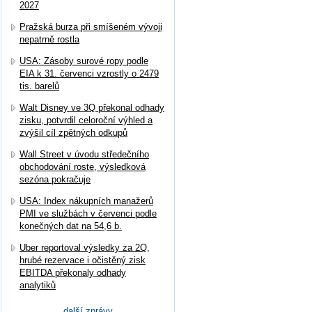
2027
Pražská burza při smíšeném vývoji
nepatrně rostla
USA: Zásoby surové ropy podle
EIA k 31. červenci vzrostly o 2479
tis. barelů
Walt Disney ve 3Q překonal odhady
zisku, potvrdil celoroční výhled a
zvýšil cíl zpětných odkupů
Wall Street v úvodu středečního
obchodování roste, výsledková
sezóna pokračuje
USA: Index nákupních manažerů
PMI ve službách v červenci podle
konečných dat na 54,6 b.
Uber reportoval výsledky za 2Q,
hrubé rezervace i očistěný zisk
EBITDA překonaly odhady
analytiků
další zprávy