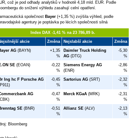
UR, což je pod odhady analytiků v hodnotě 4,18 mld. EUR. Podle
loombergu do snížení výhledu zasahují celní opatření.
armaceutická společnost
Bayer
(+1,35 %) zvýšila výhled, podle
pravodajské agentury je poptávka po lécích společnosti silná
Index DAX -1,41 % na 23 786,89 b.
Nejsilnější akcie
Změna
Nejslabší akcie
Změna
Bayer AG
(BAYN)
+1,35
Daimler Truck Holding
-5,30
%
AG
(DTG)
%
E.ON SE
(EOAN)
-0,22
Siemens Energy AG
-2,86
%
(ENR)
%
Dr Ing hc F Porsche AG
-0,45
Sartorius AG
(SRT)
-2,32
(P911)
%
%
Commerzbank AG
-0,47
Merck KGaA
(MRK)
-2,31
(CBK)
%
%
Brenntag SE
(BNR)
-0,51
Allianz SE
(ALV)
-2,13
%
%
droj: Bloomberg