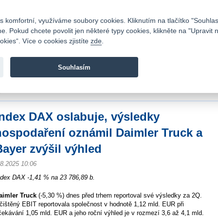
Kontakty
|
Ceník
|
Kariéra
|
Napište nám
|
Časté dotazy
|
Vztahy s investory
|
 komfortní, využíváme soubory cookies. Kliknutím na tlačítko "Souhlas
 Pokud chcete povolit jen některé typy cookies, klikněte na "Upravit 
kies“. Více o cookies zjistíte
zde
.
Fio banka je moderní česká banka. Poskytuje účty bez popla
zprostředkovává investice do cenných papírů.
Souhlasím
vod
>
Zpravodajství
>
Zprávy z burzy
>
Index DAX oslabuje, výsledky hospodařen
ýhled
Index DAX oslabuje, výsledky
hospodaření oznámil Daimler Truck a
Bayer zvýšil výhled
.8.2025 10:06
ndex DAX -1,41 % na 23 786,89 b.
aimler Truck
(-5,30 %) dnes před trhem reportoval své výsledky za 2Q.
čištěný EBIT reportovala společnost v hodnotě 1,12 mld. EUR při
čekávání 1,05 mld. EUR a jeho roční výhled je v rozmezí 3,6 až 4,1 mld.