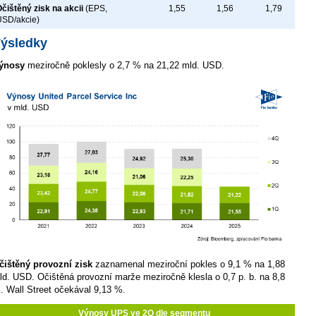
čištěný zisk na akcii
(EPS,
1,55
1,56
1,79
USD/akcie)
ýsledky
ýnosy
meziročně poklesly o 2,7 % na 21,22 mld. USD.
čištěný provozní zisk
zaznamenal meziroční pokles o 9,1 % na 1,88
ld. USD. Očištěná provozní marže meziročně klesla o 0,7 p. b. na 8,8
. Wall Street očekával 9,13 %.
Výnosy UPS ve 2Q dle segmentu