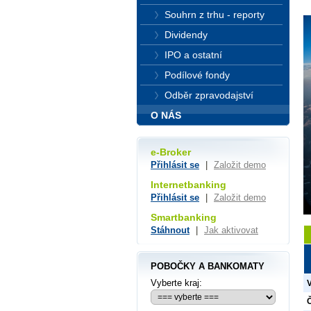
Souhrn z trhu - reporty
Dividendy
IPO a ostatní
Podílové fondy
Odběr zpravodajství
O NÁS
e-Broker
Přihlásit se
|
Založit demo
Internetbanking
Přihlásit se
|
Založit demo
Smartbanking
Stáhnout
|
Jak aktivovat
POBOČKY A BANKOMATY
Vyberte kraj:
Č