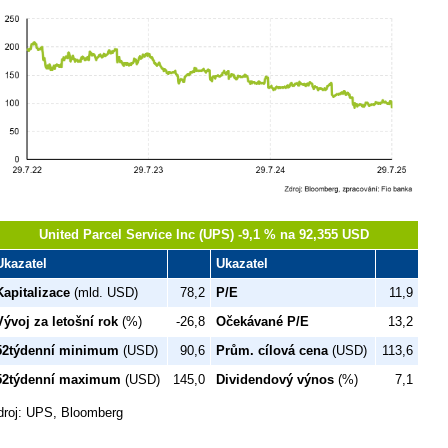
United Parcel Service Inc (UPS) -9,1 % na 92,355 USD
Ukazatel
Ukazatel
Kapitalizace
(mld. USD)
78,2
P/E
11,9
Vývoj za letošní rok
(%)
-26,8
Očekávané P/E
13,2
52týdenní minimum
(USD)
90,6
Prům. cílová cena
(USD)
113,6
52týdenní maximum
(USD)
145,0
Dividendový výnos
(%)
7,1
droj: UPS, Bloomberg