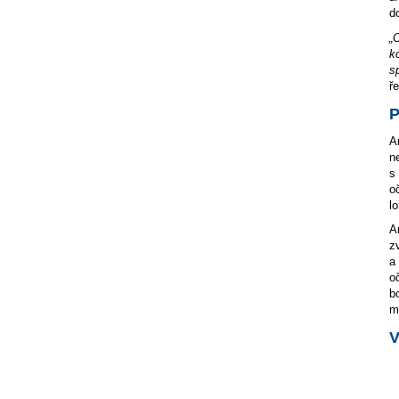
d
„
k
s
ř
P
A
n
s
o
l
A
z
a
o
b
m
V