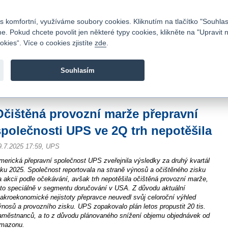
Kontakty
|
Ceník
|
Kariéra
|
Napište nám
|
Časté dotazy
|
Vztahy s investory
|
 komfortní, využíváme soubory cookies. Kliknutím na tlačítko "Souhlas
 Pokud chcete povolit jen některé typy cookies, klikněte na "Upravit 
kies“. Více o cookies zjistíte
zde
.
Fio banka je moderní česká banka. Poskytuje účty bez popla
zprostředkovává investice do cenných papírů.
Souhlasím
vod
>
Zpravodajství
>
Zprávy z burzy
>
Očištěná provozní marže přepravní spole
Očištěná provozní marže přepravní
společnosti UPS ve 2Q trh nepotěšila
9.7.2025 17:59, UPS
merická přepravní společnost UPS zveřejnila výsledky za druhý kvartál
oku 2025. Společnost reportovala na straně výnosů a očištěného zisku
a akcii podle očekávání, avšak trh nepotěšila očištěná provozní marže,
 to speciálně v segmentu doručování v USA. Z důvodu aktuální
akroekonomické nejistoty přepravce neuvedl svůj celoroční výhled
ýnosů a provozního zisku. UPS zopakovalo plán letos propustit 20 tis.
aměstnanců, a to z důvodu plánovaného snížení objemu objednávek od
mazonu.