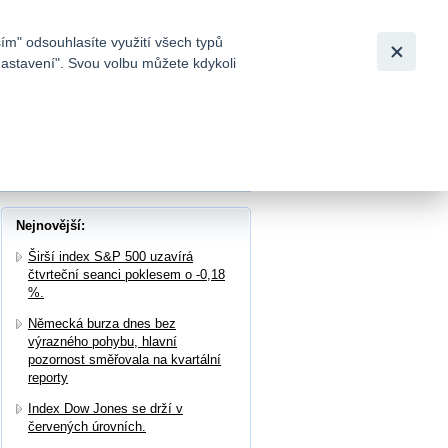
Bezpečnost
Česky
|
English
ím" odsouhlasíte využití všech typů
nastavení". Svou volbu můžete kdykoli
tků a
čnosti UPS ve 2Q trh nepotěšila
Nejnovější:
Širší index S&P 500 uzavírá
čtvrteční seanci poklesem o -0,18
%.
Německá burza dnes bez
výrazného pohybu, hlavní
pozornost směřovala na kvartální
reporty
Index Dow Jones se drží v
červených úrovních.