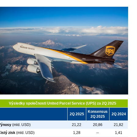
Výsledky společnosti United Parcel Service (UPS) za 2Q 2025
Konsensus
2Q 2025
2Q 2024
2Q 2025
Výnosy
(mld. USD)
21,22
20,86
21,82
istý zisk
(mld. USD)
1,28
--
1,41