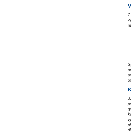
V
Z
v
n
S
r
p
o
K
„
p
g
k
v
p
d