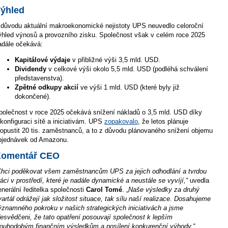
ýhled
 důvodu aktuální makroekonomické nejistoty UPS neuvedlo celoroční
ýhled výnosů a provozního zisku. Společnost však v celém roce 2025
adále očekává:
Kapitálové výdaje
v přibližné výši 3,5 mld. USD.
Dividendy
v celkové výši okolo 5,5 mld. USD (podléhá schválení
představenstva).
Zpětné odkupy akcií
ve výši 1 mld. USD (které byly již
dokončené).
polečnost v roce 2025 očekává snížení nákladů o 3,5 mld. USD díky
ekonfiguraci sítě a iniciativám. UPS
zopakovalo
, že letos plánuje
ropustit 20 tis. zaměstnanců, a to z důvodu plánovaného snížení objemu
bjednávek od Amazonu.
omentář CEO
Chci poděkovat všem zaměstnancům UPS za jejich odhodlání a tvrdou
ráci v prostředí, které je nadále dynamické a neustále se vyvíjí,“
uvedla
enerální ředitelka společnosti
Carol Tomé
. „
Naše výsledky za druhý
vartál odrážejí jak složitost situace, tak sílu naší realizace. Dosahujeme
ýznamného pokroku v našich strategických iniciativách a jsme
řesvědčeni, že tato opatření posouvají společnost k lepším
louhodobým finančním výsledkům a posílení konkurenční výhody,“