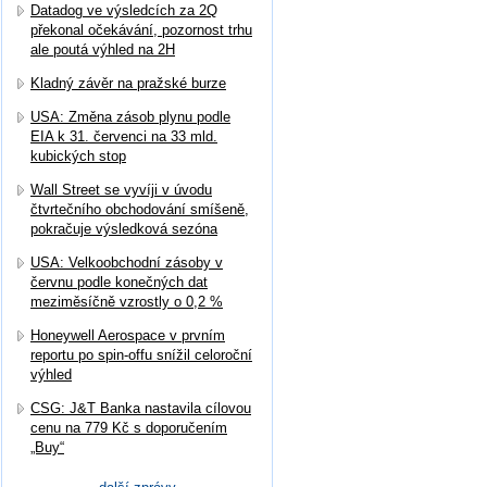
Datadog ve výsledcích za 2Q
překonal očekávání, pozornost trhu
ale poutá výhled na 2H
Kladný závěr na pražské burze
USA: Změna zásob plynu podle
EIA k 31. červenci na 33 mld.
kubických stop
Wall Street se vyvíji v úvodu
čtvrtečního obchodování smíšeně,
pokračuje výsledková sezóna
USA: Velkoobchodní zásoby v
červnu podle konečných dat
meziměsíčně vzrostly o 0,2 %
Honeywell Aerospace v prvním
reportu po spin-offu snížil celoroční
výhled
CSG: J&T Banka nastavila cílovou
cenu na 779 Kč s doporučením
„Buy“