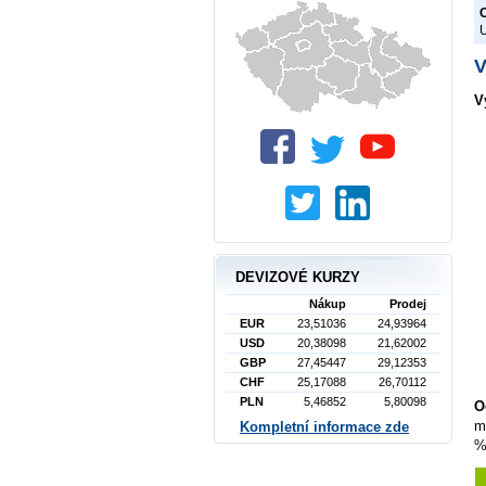
O
V
V
DEVIZOVÉ KURZY
Nákup
Prodej
EUR
23,51036
24,93964
USD
20,38098
21,62002
GBP
27,45447
29,12353
CHF
25,17088
26,70112
PLN
5,46852
5,80098
O
m
Kompletní informace zde
%