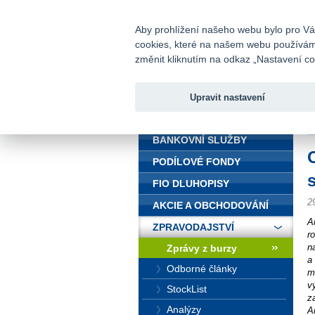
fio@fio.cz
Infomail:
Aby prohlížení našeho webu bylo pro Vás
cookies, které na našem webu používáme.
Fio banka
změnit kliknutím na odkaz „Nastavení coo
Upravit nastavení
ÚVOD
Ú
BANKOVNÍ SLUŽBY
PODÍLOVÉ FONDY
FIO DLUHOPISY
2
AKCIE A OBCHODOVÁNÍ
A
ZPRAVODAJSTVÍ
r
n
Zprávy z burzy
a
Odborné články
m
v
StockList
z
Analýzy
A