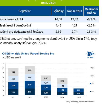
(mld. USD)
Meziroční
Segment
Výnosy
Konsenzus
změna
Doručování v USA
14,08
13,82
-0,3 %
Mezinárodní doručování
4,49
4,27
+2,6 %
Řešení pro dodavatelský řetězec
2,65
2,74
-18,3 %
čištěná provozní marže v segmentu doručování v USA činila 7 %, tedy
od odhady analytiků ve výši 7,3 %.