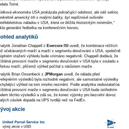
odala Tomé.
Celková ekonomika USA prokázala pokračující odolnost, ale náš sektor,
onkrétně americký trh s malými balíky, byl nepříznivě ovlivněn
potřebitelskou náladou v USA, která se blížila historickým minimům,“
ekla generální ředitelka na konferenčním hovoru.
ohled analytiků
nalytik Jonathan Chappell z
Evercore ISI
uvedl, že kombinace nižších
ež očekávaných marží a marží v segmentu doručování v USA, společně
 úplném stažení výhledu bude vnímáno negativně. Chappell dodává, že
čištěná provozní marže v segmentu doručování v USA byla v souladu s
oňskou marží, přičemž výhled počítal s nárůstem marže.
nalytik Brian Ossenbeck z
JPMorgan
uvedl, že nálada před
veřejněním výsledků byla rozhodně negativní, ale samostatné výsledky
 chybějící výhled na tom mnoho nezmění. Podle analytika nedostatečná
čištěná provozní marže v segmentu doručování v USA bude ústředním
odem těchto výsledků a zdá se, že konec výjimky pro bezcelní dovoz
alých zásilek dopadá na UPS tvrději než na FedEx.
ývoj akcie