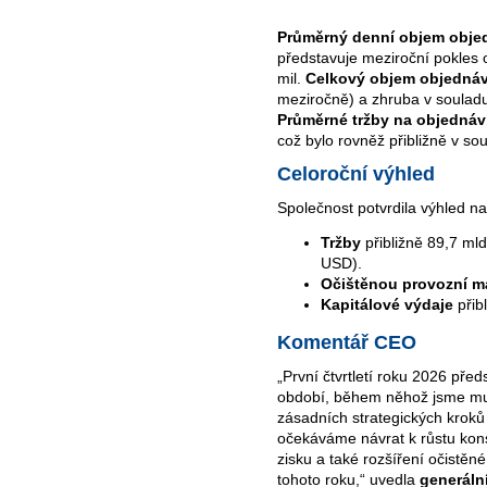
Průměrný denní objem obje
představuje meziroční pokles 
mil.
Celkový objem objedná
meziročně) a zhruba v souladu
Průměrné tržby na objedná
což bylo rovněž přibližně v 
Celoroční výhled
Společnost potvrdila výhled n
Tržby
přibližně 89,7 ml
USD).
Očištěnou provozní m
Kapitálové výdaje
přib
Komentář CEO
„První čtvrtletí roku 2026 př
období, během něhož jsme mus
zásadních strategických kroků
očekáváme návrat k růstu kon
zisku a také rozšíření očistěn
tohoto roku,“ uvedla
generáln