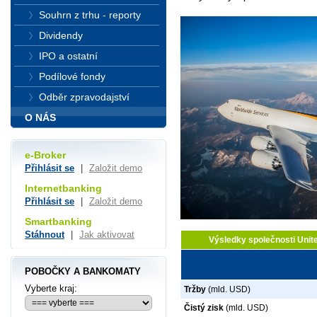
Souhrn z trhu - reporty
Dividendy
IPO a ostatní
Podílové fondy
Odběr zpravodajství
O NÁS
e-Broker
Přihlásit se
|
Založit demo
Internetbanking
Přihlásit se
|
Založit demo
Smartbanking
Stáhnout
|
Jak aktivovat
Výsledky společnosti Unit
POBOČKY A BANKOMATY
Vyberte kraj:
Tržby
(mld. USD)
Čistý zisk
(mld. USD)