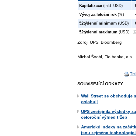
Kapitalizace
(mld. USD)
Vývoj za letošní rok
(%)
52týdenní minimum
(USD)
52týdenní maximum
(USD)
1
Zdroj: UPS, Bloomberg
Michal Šnobl, Fio banka, a.s.
Tis
SOUVISEJÍCÍ ODKAZY
Wall Street se obchoduje 
oslabují
UPS zveřejnila výsledky z
celoroční výhled tržeb
Americké indexy na začátk
jsou zejména technologic