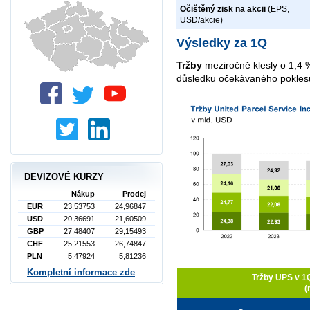
Očištěný zisk na akcii
(EPS,
USD/akcie)
Výsledky za 1Q
Tržby
meziročně klesly o 1,4 
důsledku očekávaného pokles
DEVIZOVÉ KURZY
Nákup
Prodej
EUR
23,53753
24,96847
USD
20,36691
21,60509
GBP
27,48407
29,15493
CHF
25,21553
26,74847
PLN
5,47924
5,81236
Kompletní informace zde
Tržby UPS v 1
(