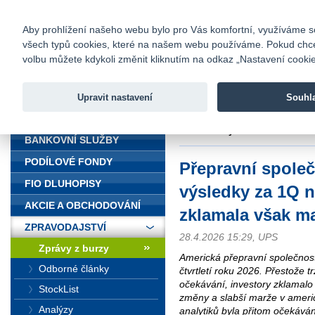
fio@fio.cz
Infomail:
Kontakty
|
Ceník
|
Kariéra
|
Na
Aby prohlížení našeho webu bylo pro Vás komfortní, využíváme sou
všech typů cookies, které na našem webu používáme. Pokud chcete 
Fio banka
volbu můžete kdykoli změnit kliknutím na odkaz „Nastavení cookies
Fio banka j
zprostředko
Upravit nastavení
Souhl
ÚVOD
Úvod
>
Zpravodajství
>
Zprávy z b
maržemi a výhledem
BANKOVNÍ SLUŽBY
PODÍLOVÉ FONDY
Přepravní společ
FIO DLUHOPISY
výsledky za 1Q 
AKCIE A OBCHODOVÁNÍ
zklamala však m
ZPRAVODAJSTVÍ
28.4.2026 15:29, UPS
Zprávy z burzy
Americká přepravní společnost
Odborné články
čtvrtletí roku 2026. Přestože tr
očekávání, investory zklamal
StockList
změny a slabší marže v amer
Analýzy
analytiků byla přitom očekává