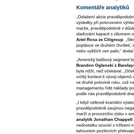
Komentáře analytiků
„Oslabení akcie pravděpodobn
výsledky při potvrzeném výhl
marže, pravděpodobně v důsle
slaďování kapacit s útlumem
Ariel Rosa ze Citigroup
. „Sl
poptávce ve druhém čtvrtletí,
nebo vyšších cen paliv,“ dodal 
„Americký balíkový segment by
Brandon Oglenski z Barclay
byla nižší, než očekával. „Oč
určitý kontext k vývoji objemů
ve druhé polovině roku, což n
managementu řídit náklady po
podle nás pravděpodobně dnes o
„I když celkové kvartální výsl
pravděpodobně zaujmou negati
marží a provozního zisku v a
analytik Jonathan Chappell 
nedostatku souvisí s tržbami n
tahounem pozitivních překvapen