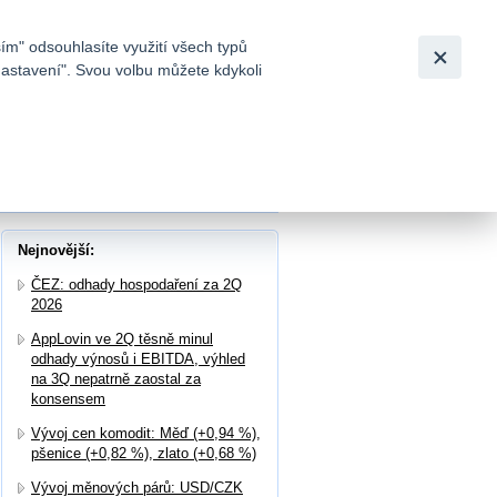
Bezpečnost
Česky
|
English
ím" odsouhlasíte využití všech typů
nastavení". Svou volbu můžete kdykoli
tků a
nem představenstva
Nejnovější:
ČEZ: odhady hospodaření za 2Q
2026
AppLovin ve 2Q těsně minul
odhady výnosů i EBITDA, výhled
na 3Q nepatrně zaostal za
konsensem
Vývoj cen komodit: Měď (+0,94 %),
pšenice (+0,82 %), zlato (+0,68 %)
Vývoj měnových párů: USD/CZK