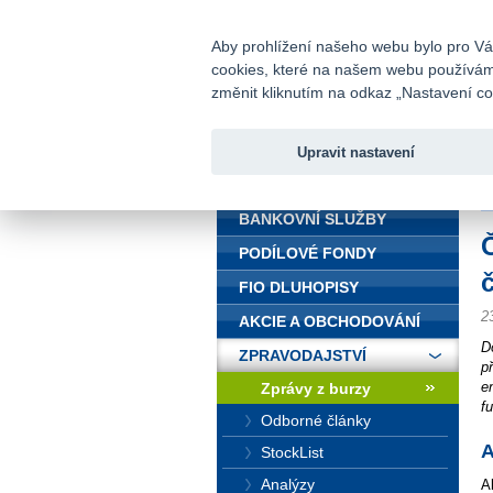
fio@fio.cz
Infomail:
Aby prohlížení našeho webu bylo pro Vás
cookies, které na našem webu používáme.
Fio banka
změnit kliknutím na odkaz „Nastavení coo
Upravit nastavení
ÚVOD
Ú
BANKOVNÍ SLUŽBY
PODÍLOVÉ FONDY
FIO DLUHOPISY
2
AKCIE A OBCHODOVÁNÍ
D
ZPRAVODAJSTVÍ
p
e
Zprávy z burzy
f
Odborné články
A
StockList
Analýzy
A