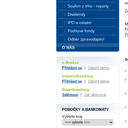
o
Souhrn z trhu - reporty
Z
Dividendy
IPO a ostatní
M
F
Podílové fondy
P
Odběr zpravodajství
O NÁS
S
e-Broker
Přihlásit se
|
Založit demo
Internetbanking
Přihlásit se
|
Založit demo
Smartbanking
Stáhnout
|
Jak aktivovat
POBOČKY A BANKOMATY
Vyberte kraj: