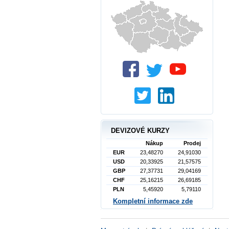
DEVIZOVÉ KURZY
Nákup
Prodej
EUR
23,48270
24,91030
USD
20,33925
21,57575
GBP
27,37731
29,04169
CHF
25,16215
26,69185
PLN
5,45920
5,79110
Kompletní informace zde