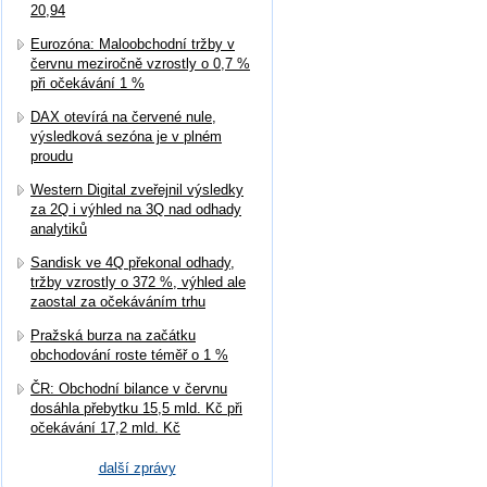
20,94
Eurozóna: Maloobchodní tržby v
červnu meziročně vzrostly o 0,7 %
při očekávání 1 %
DAX otevírá na červené nule,
výsledková sezóna je v plném
proudu
Western Digital zveřejnil výsledky
za 2Q i výhled na 3Q nad odhady
analytiků
Sandisk ve 4Q překonal odhady,
tržby vzrostly o 372 %, výhled ale
zaostal za očekáváním trhu
Pražská burza na začátku
obchodování roste téměř o 1 %
ČR: Obchodní bilance v červnu
dosáhla přebytku 15,5 mld. Kč při
očekávání 17,2 mld. Kč
další zprávy