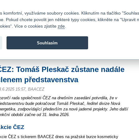
Kontakty
|
Ceník
|
Kariéra
|
Napište nám
|
Časté dotazy
|
Vztahy s investory
|
 komfortní, využíváme soubory cookies. Kliknutím na tlačítko "Souhlas
 Pokud chcete povolit jen některé typy cookies, klikněte na "Upravit 
kies“. Více o cookies zjistíte
zde
.
Fio banka je moderní česká banka. Poskytuje účty bez popla
zprostředkovává investice do cenných papírů.
Souhlasím
vod
>
Zpravodajství
>
Zprávy z burzy
>
ČEZ: Tomáš Pleskač zůstane nadále čle
ČEZ: Tomáš Pleskač zůstane nadále
členem představenstva
3.6.2025 15:57, BAACEZ
ozorčí rada společnosti ČEZ na dnešním zasedání potvrdila, že v
ředstavenstvu bude pokračovat Tomáš Pleskač, ředitel divize Nová
nergetika, zodpovídající především za nové jaderné projekty. Jeho další
unkční období začne od 31. ledna 2026.
kcie ČEZ
kcie ČEZ s tickerem BAACEZ dnes na pražské burze kosmeticky