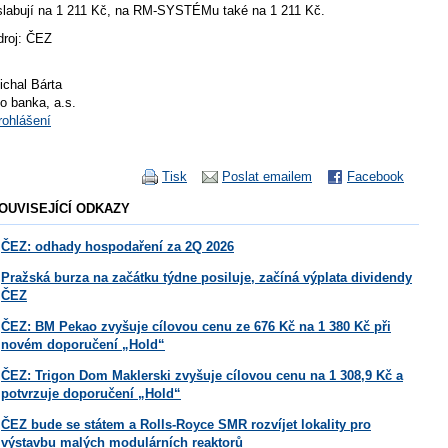
slabují na 1 211 Kč, na RM-SYSTÉMu také na 1 211 Kč.
droj: ČEZ
ichal Bárta
io banka, a.s.
rohlášení
Tisk
Poslat emailem
Facebook
OUVISEJÍCÍ ODKAZY
ČEZ: odhady hospodaření za 2Q 2026
Pražská burza na začátku týdne posiluje, začíná výplata dividendy
ČEZ
ČEZ: BM Pekao zvyšuje cílovou cenu ze 676 Kč na 1 380 Kč při
novém doporučení „Hold“
ČEZ: Trigon Dom Maklerski zvyšuje cílovou cenu na 1 308,9 Kč a
potvrzuje doporučení „Hold“
ČEZ bude se státem a Rolls-Royce SMR rozvíjet lokality pro
výstavbu malých modulárních reaktorů