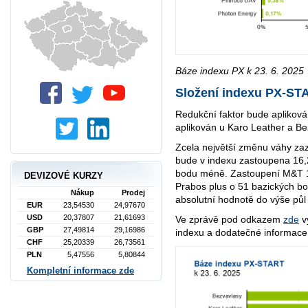
Báze indexu PX k 23. 6. 2025
Složení indexu PX-ST
Redukční faktor bude aplikov
aplikován u Karo Leather a Be
Zcela největší změnu váhy za
bude v indexu zastoupena 16,2
bodu méně. Zastoupení M&T 1
DEVIZOVÉ KURZY
Prabos plus o 51 bazických bo
Nákup
Prodej
absolutní hodnotě do výše půl
EUR
23,54530
24,97670
USD
20,37807
21,61693
Ve zprávě pod odkazem
zde
v
GBP
27,49814
29,16986
indexu a dodatečné informace
CHF
25,20339
26,73561
PLN
5,47556
5,80844
Kompletní informace zde