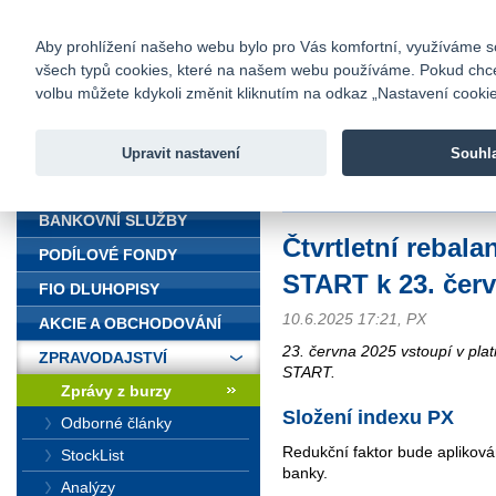
fio@fio.cz
Infomail:
Kontakty
|
Ceník
|
Kariéra
|
Na
Aby prohlížení našeho webu bylo pro Vás komfortní, využíváme sou
všech typů cookies, které na našem webu používáme. Pokud chcete 
Fio banka
volbu můžete kdykoli změnit kliknutím na odkaz „Nastavení cookies
Fio banka j
zprostředko
Upravit nastavení
Souhl
ÚVOD
Úvod
>
Zpravodajství
>
Zprávy z b
BANKOVNÍ SLUŽBY
Čtvrtletní rebal
PODÍLOVÉ FONDY
START k 23. čer
FIO DLUHOPISY
10.6.2025 17:21, PX
AKCIE A OBCHODOVÁNÍ
23. června 2025 vstoupí v pla
ZPRAVODAJSTVÍ
START.
Zprávy z burzy
Složení indexu PX
Odborné články
Redukční faktor bude aplikov
StockList
banky.
Analýzy