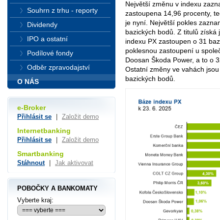
Největší změnu v indexu zazn
Souhrn z trhu - reporty
zastoupena 14,96 procenty, te
je nyní. Největší pokles zazn
Dividendy
bazických bodů. Z titulů získá 
IPO a ostatní
indexu PX zastoupen o 31 baz
poklesnou zastoupení u společ
Podílové fondy
Doosan Škoda Power, a to o 3
Odběr zpravodajství
Ostatní změny ve vahách jsou 
bazických bodů.
O NÁS
e-Broker
Přihlásit se
|
Založit demo
Internetbanking
Přihlásit se
|
Založit demo
Smartbanking
Stáhnout
|
Jak aktivovat
POBOČKY A BANKOMATY
Vyberte kraj: