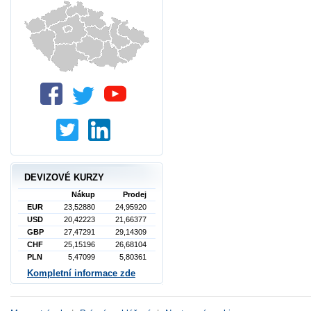
DEVIZOVÉ KURZY
Nákup
Prodej
EUR
23,52880
24,95920
USD
20,42223
21,66377
GBP
27,47291
29,14309
CHF
25,15196
26,68104
PLN
5,47099
5,80361
Kompletní informace zde