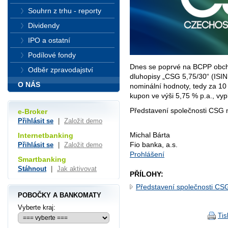
Souhrn z trhu - reporty
Dividendy
IPO a ostatní
Podílové fondy
Dnes se poprvé na BCPP obch
Odběr zpravodajství
dluhopisy „CSG 5,75/30“ (IS
O NÁS
nominální hodnoty, tedy za 10
kupon
ve výši 5,75 % p.a., vy
Představení společnosti CSG n
e-Broker
Přihlásit se
|
Založit demo
Michal Bárta
Internetbanking
Fio banka, a.s.
Přihlásit se
|
Založit demo
Prohlášení
Smartbanking
Stáhnout
|
Jak aktivovat
PŘÍLOHY:
Představení společnosti CS
POBOČKY A BANKOMATY
Vyberte kraj:
Tis