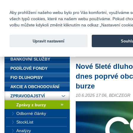
fio@fio.cz
Infomail:
Kontakty
|
Ceník
|
Kariéra
|
Na
Aby prohlížení našeho webu bylo pro Vás komfortní, využíváme sou
všech typů cookies, které na našem webu používáme. Pokud chcete 
Fio banka
volbu můžete kdykoli změnit kliknutím na odkaz „Nastavení cookies
Fio banka j
zprostředko
Upravit nastavení
Souhl
ÚVOD
Úvod
>
Zpravodajství
>
Zprávy z b
BANKOVNÍ SLUŽBY
Nové 5leté dluho
PODÍLOVÉ FONDY
dnes poprvé obc
FIO DLUHOPISY
burze
AKCIE A OBCHODOVÁNÍ
10.6.2025 17:06, BDICZEGR
ZPRAVODAJSTVÍ
Zprávy z burzy
Odborné články
StockList
Analýzy