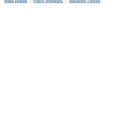
Mapa stránek
|
Právní prohlášení
|
Nastavení cookies