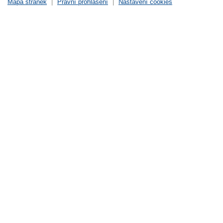
Mapa stránek
|
Právní prohlášení
|
Nastavení cookies