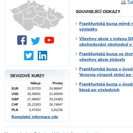
Tis
SOUVISEJÍCÍ ODKAZY
Frankfurtská burza mírně r
výsledky
Všechny akcie z indexu D
obchodování obchodují v 
Frankfurtská burza ve čtvr
všechny akcie ztrácely
Frankfurtská burza v úvod
Vonovia výrazně ztrácí po
DEVIZOVÉ KURZY
Nákup
Prodej
Frankfurtská burza v úvo
EUR
23,53753
24,96847
klesá po výsledcích
USD
20,36691
21,60509
GBP
27,48407
29,15493
CHF
25,21553
26,74847
PLN
5,47924
5,81236
Kompletní informace zde