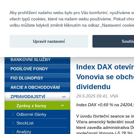
fio@fio.cz
Infomail:
Kontakty
|
Ceník
|
Kariéra
|
Na
Aby prohlížení našeho webu bylo pro Vás komfortní, využíváme sou
všech typů cookies, které na našem webu používáme. Pokud chcete 
Fio banka
volbu můžete kdykoli změnit kliknutím na odkaz „Nastavení cookies
Fio banka j
zprostředko
Upravit nastavení
Souhl
ÚVOD
Úvod
>
Zpravodajství
>
Zprávy z b
BANKOVNÍ SLUŽBY
Index DAX otevír
PODÍLOVÉ FONDY
Vonovia se obch
FIO DLUHOPISY
dividendu
AKCIE A OBCHODOVÁNÍ
29.5.2025 09:41, VNA
ZPRAVODAJSTVÍ
Index DAX +0,69 % na 24204,
Zprávy z burzy
Odborné články
V úvodu čtvrteční seance se i
Včera americký federální soud 
StockList
které zavedla administrativa 
Analýzy
společnosti Vonovia (-5,28 %),