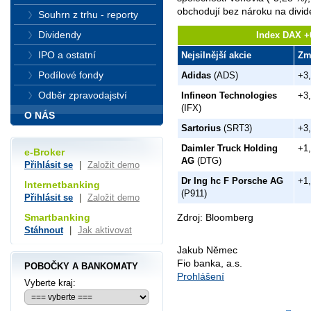
obchodují bez nároku na divid
Souhrn z trhu - reporty
Dividendy
Index DAX +0
IPO a ostatní
Nejsilnější akcie
Zm
Podílové fondy
Adidas
(ADS)
+3
Odběr zpravodajství
Infineon Technologies
+3
(IFX)
O NÁS
Sartorius
(SRT3)
+3
Daimler Truck Holding
+1
e-Broker
AG
(DTG)
Přihlásit se
|
Založit demo
Dr Ing hc F Porsche AG
+1
Internetbanking
(P911)
Přihlásit se
|
Založit demo
Zdroj: Bloomberg
Smartbanking
Stáhnout
|
Jak aktivovat
Jakub Němec
Fio banka, a.s.
POBOČKY A BANKOMATY
Prohlášení
Vyberte kraj: