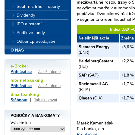
mezikvartálně rostou tržby o 
Souhrn z trhu - reporty
navyšovat marže v automobilov
poptávku. Dvouciferný růst trž
Dividendy
v segmentu Green Industrial 
IPO a ostatní
Index DAX +0
Podílové fondy
Nejsilnější akcie
Změna
Odběr zpravodajství
Siemens Energy
+3,6 %
O NÁS
(ENR)
HeidelbergCement
+2,2 %
e-Broker
(HEI)
Přihlásit se
|
Založit demo
SAP
(SAP)
+1,8 %
Internetbanking
Rheinmetall AG
+1,7 %
Přihlásit se
|
Založit demo
(RHM)
Smartbanking
Qiagen
(QIA)
+1,7 %
Stáhnout
|
Jak aktivovat
POBOČKY A BANKOMATY
Marek Kameništiak
Vyberte kraj:
Fio banka, a.s.
Prohlášení