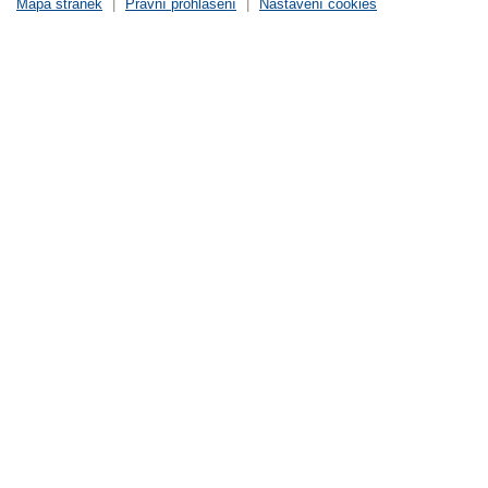
Mapa stránek
|
Právní prohlášení
|
Nastavení cookies