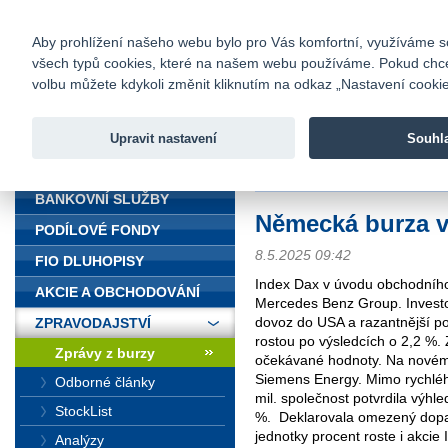
fio@fio.cz
Infomail:
Kontakty
|
Ceník
|
Kariéra
|
Na
Aby prohlížení našeho webu bylo pro Vás komfortní, využíváme sou
všech typů cookies, které na našem webu používáme. Pokud chcete 
Fio banka
volbu můžete kdykoli změnit kliknutím na odkaz „Nastavení cookies
Fio banka j
zprostředko
Upravit nastavení
Souhl
ÚVOD
Úvod
>
Zpravodajství
>
Zprávy z b
BANKOVNÍ SLUŽBY
Německá burza v
PODÍLOVÉ FONDY
8.5.2025 09:42
FIO DLUHOPISY
Index Dax v úvodu obchodního
AKCIE A OBCHODOVÁNÍ
Mercedes Benz Group. Investoř
dovoz do USA a razantnější po
ZPRAVODAJSTVÍ
rostou po výsledcích o 2,2 %. 
Zprávy z burzy
očekávané hodnoty. Na novém
Siemens Energy. Mimo rychlého
Odborné články
mil. společnost potvrdila výhl
StockList
%.
Deklarovala omezený dopa
jednotky procent roste i akcie
Analýzy