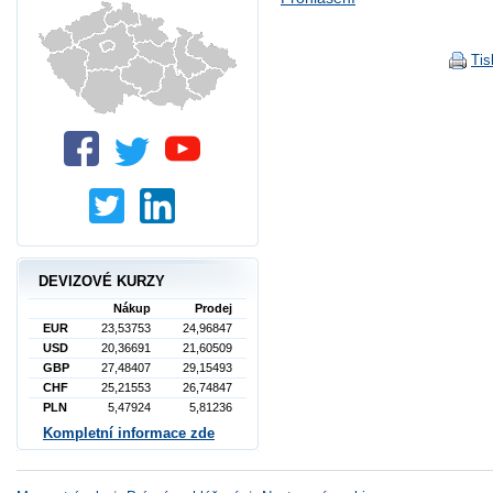
Tis
DEVIZOVÉ KURZY
Nákup
Prodej
EUR
23,53753
24,96847
USD
20,36691
21,60509
GBP
27,48407
29,15493
CHF
25,21553
26,74847
PLN
5,47924
5,81236
Kompletní informace zde