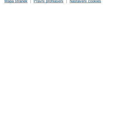
Mapa stránek
|
Právní prohlášení
|
Nastavení cookies