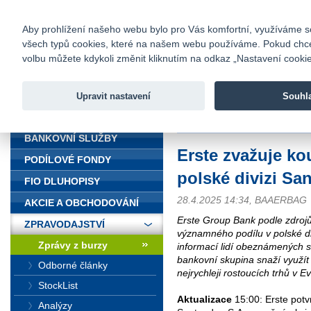
fio@fio.cz
Infomail:
Kontakty
|
Ceník
|
Kariéra
|
Na
Aby prohlížení našeho webu bylo pro Vás komfortní, využíváme sou
všech typů cookies, které na našem webu používáme. Pokud chcete 
Fio banka
volbu můžete kdykoli změnit kliknutím na odkaz „Nastavení cookies
Fio banka j
zprostředko
Upravit nastavení
Souhl
ÚVOD
Úvod
>
Zpravodajství
>
Zprávy z b
BANKOVNÍ SLUŽBY
Erste zvažuje ko
PODÍLOVÉ FONDY
polské divizi Sa
FIO DLUHOPISY
28.4.2025 14:34, BAAERBAG
AKCIE A OBCHODOVÁNÍ
Erste Group Bank podle zdroj
ZPRAVODAJSTVÍ
významného podílu v polské d
Zprávy z burzy
informací lidí obeznámených s 
bankovní skupina snaží využít 
Odborné články
nejrychleji rostoucích trhů v E
StockList
Aktualizace
15:00: Erste potv
Analýzy