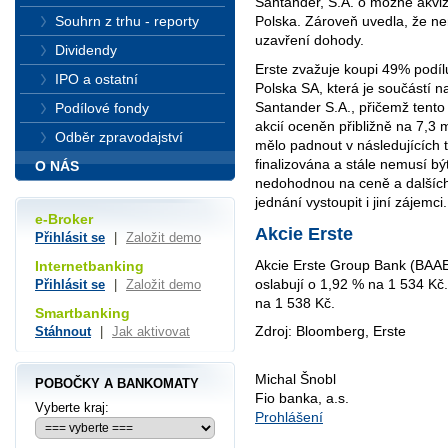
Santander, S.A. o možné akviz
Souhrn z trhu - reporty
Polska. Zároveň uvedla, že nen
uzavření dohody.
Dividendy
Erste zvažuje koupi 49% podíl
IPO a ostatní
Polska SA, která je součástí 
Santander S.A., přičemž tento 
Podílové fondy
akcií oceněn přibližně na 7,3
Odběr zpravodajství
mělo padnout v následujících 
finalizována a stále nemusí b
O NÁS
nedohodnou na ceně a dalšíc
jednání vystoupit i jiní zájemci.
e-Broker
Akcie Erste
Přihlásit se
|
Založit demo
Akcie Erste Group Bank (BAA
Internetbanking
oslabují o 1,92 % na 1 534 K
Přihlásit se
|
Založit demo
na 1 538 Kč.
Smartbanking
Zdroj: Bloomberg, Erste
Stáhnout
|
Jak aktivovat
Michal Šnobl
POBOČKY A BANKOMATY
Fio banka, a.s.
Vyberte kraj:
Prohlášení