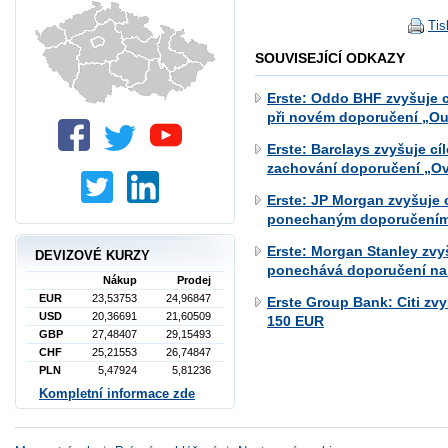
Tis
SOUVISEJÍCÍ ODKAZY
Erste: Oddo BHF zvyšuje c
při novém doporučení „Ou
Erste: Barclays zvyšuje c
zachování doporučení „O
Erste: JP Morgan zvyšuje 
ponechaným doporučením
Erste: Morgan Stanley zvy
DEVIZOVÉ KURZY
ponechává doporučení na 
Nákup
Prodej
EUR
23,53753
24,96847
Erste Group Bank: Citi zv
USD
20,36691
21,60509
150 EUR
GBP
27,48407
29,15493
CHF
25,21553
26,74847
PLN
5,47924
5,81236
Kompletní informace zde