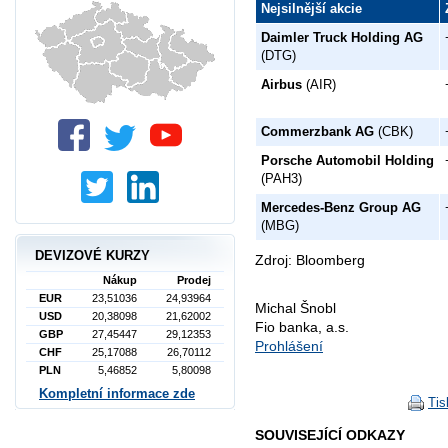
Nejsilnější akcie
Daimler Truck Holding AG
(DTG)
Airbus
(AIR)
Commerzbank AG
(CBK)
Porsche Automobil Holding
(PAH3)
Mercedes-Benz Group AG
(MBG)
DEVIZOVÉ KURZY
Zdroj: Bloomberg
Nákup
Prodej
EUR
23,51036
24,93964
Michal Šnobl
USD
20,38098
21,62002
Fio banka, a.s.
GBP
27,45447
29,12353
Prohlášení
CHF
25,17088
26,70112
PLN
5,46852
5,80098
Kompletní informace zde
Tis
SOUVISEJÍCÍ ODKAZY