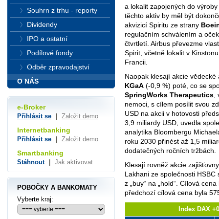
a lokalit zapojených do výroby
Souhrn z trhu - reporty
těchto aktiv by měl být doko
Dividendy
akvizicí Spiritu ze strany
Boei
regulačním schválením a oček
IPO a ostatní
čtvrtletí. Airbus převezme vlas
Podílové fondy
Spirit, včetně lokalit v Kinston
Francii.
Odběr zpravodajství
Naopak klesají akcie vědecké 
O NÁS
KGaA
(-0,9 %) poté, co se sp
SpringWorks Therapeutics
,
nemoci, s cílem posílit svou zd
e-Broker
USD na akcii v hotovosti předs
Přihlásit se
|
Založit demo
3,9 miliardy USD, uvedla spol
Internetbanking
analytika Bloombergu Michae
Přihlásit se
|
Založit demo
roku 2030 přinést až 1,5 milia
dodatečných ročních tržbách.
Smartbanking
Stáhnout
|
Jak aktivovat
Klesají rovněž akcie zajišťovn
Lakhani ze společnosti HSBC sn
z „buy“ na „hold“. Cílová cen
POBOČKY A BANKOMATY
předchozí cílová cena byla 5
Vyberte kraj:
Index DAX +0