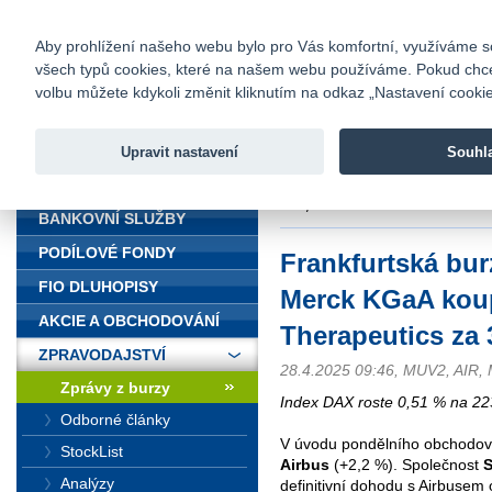
fio@fio.cz
Infomail:
Kontakty
|
Ceník
|
Kariéra
|
Na
Aby prohlížení našeho webu bylo pro Vás komfortní, využíváme sou
všech typů cookies, které na našem webu používáme. Pokud chcete 
Fio banka
volbu můžete kdykoli změnit kliknutím na odkaz „Nastavení cookies
Fio banka j
zprostředko
Upravit nastavení
Souhl
ÚVOD
Úvod
>
Zpravodajství
>
Zprávy z b
za 3,9 mld. EUR
BANKOVNÍ SLUŽBY
PODÍLOVÉ FONDY
Frankfurtská bur
FIO DLUHOPISY
Merck KGaA kou
AKCIE A OBCHODOVÁNÍ
Therapeutics za 
ZPRAVODAJSTVÍ
28.4.2025 09:46, MUV2, AIR,
Zprávy z burzy
Index DAX roste 0,51 % na 22
Odborné články
V úvodu pondělního obchodov
StockList
Airbus
(+2,2 %). Společnost
S
Analýzy
definitivní dohodu s Airbusem 