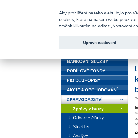
fio@fio.cz
Infomail:
Aby prohlížení našeho webu bylo pro Vás
cookies, které na našem webu používáme.
Fio banka
změnit kliknutím na odkaz „Nastavení coo
Upravit nastavení
ÚVOD
Ú
BANKOVNÍ SLUŽBY
PODÍLOVÉ FONDY
FIO DLUHOPISY
b
AKCIE A OBCHODOVÁNÍ
2
ZPRAVODAJSTVÍ
I
Zprávy z burzy
a
Odborné články
o
p
StockList
Z
Analýzy