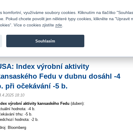
Kontakty
|
Ceník
|
Kariéra
|
Napište nám
|
Časté dotazy
|
Vztahy s investory
|
 komfortní, využíváme soubory cookies. Kliknutím na tlačítko "Souhlas
 Pokud chcete povolit jen některé typy cookies, klikněte na "Upravit 
kies“. Více o cookies zjistíte
zde
.
Fio banka je moderní česká banka. Poskytuje účty bez popla
zprostředkovává investice do cenných papírů.
Souhlasím
vod
>
Zpravodajství
>
Zprávy z burzy
>
USA: Index výrobní aktivity kansaského F
USA: Index výrobní aktivity
kansaského Fedu v dubnu dosáhl -4
. při očekávání -5 b.
4.4.2025 18:10
ndex výrobní aktivity kansaského Fedu
(duben):
ktuální hodnota: -4 b.
čekávání trhu: -5 b.
ředchozí hodnota: -2 b.
droj: Bloomberg