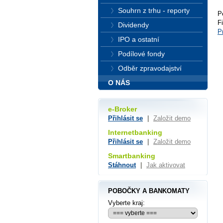
Souhrn z trhu - reporty
P
F
Dividendy
P
IPO a ostatní
Podílové fondy
Odběr zpravodajství
O NÁS
e-Broker
Přihlásit se
|
Založit demo
Internetbanking
Přihlásit se
|
Založit demo
Smartbanking
Stáhnout
|
Jak aktivovat
POBOČKY A BANKOMATY
Vyberte kraj: