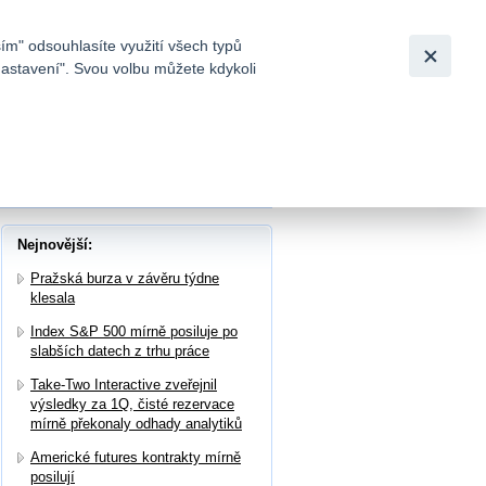
Bezpečnost
Česky
|
English
ím" odsouhlasíte využití všech typů
nastavení". Svou volbu můžete kdykoli
tků a
edu v dubnu dosáhl -4 b. při očekávání -5 b.
Nejnovější:
Pražská burza v závěru týdne
klesala
Index S&P 500 mírně posiluje po
slabších datech z trhu práce
Take-Two Interactive zveřejnil
výsledky za 1Q, čisté rezervace
mírně překonaly odhady analytiků
Americké futures kontrakty mírně
posilují