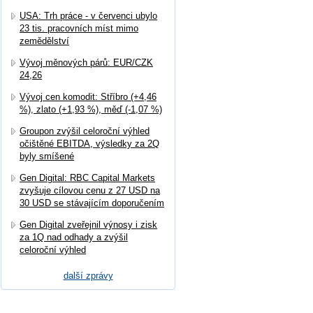
USA: Trh práce - v červenci ubylo
23 tis. pracovních míst mimo
zemědělství
Vývoj měnových párů: EUR/CZK
24,26
Vývoj cen komodit: Stříbro (+4,46
%), zlato (+1,93 %), měď (-1,07 %)
Groupon zvýšil celoroční výhled
očištěné EBITDA, výsledky za 2Q
byly smíšené
Gen Digital: RBC Capital Markets
zvyšuje cílovou cenu z 27 USD na
30 USD se stávajícím doporučením
Gen Digital zveřejnil výnosy i zisk
za 1Q nad odhady a zvýšil
celoroční výhled
další zprávy