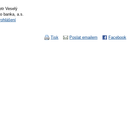
etr Veselý
io banka, a.s.
rohlášení
Tisk
Poslat emailem
Facebook