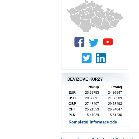
DEVIZOVÉ KURZY
Nákup
Prodej
EUR
23,53753
24,96847
USD
20,36691
21,60509
GBP
27,48407
29,15493
CHF
25,21553
26,74847
PLN
5,47924
5,81236
Kompletní informace zde