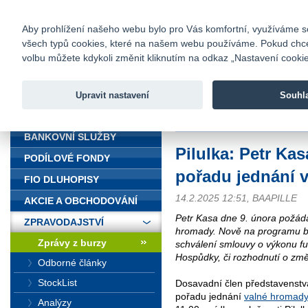
fio@fio.cz
Infomail:
Kontakty
|
Ceník
|
Kariéra
|
Na
Aby prohlížení našeho webu bylo pro Vás komfortní, využíváme sou
všech typů cookies, které na našem webu používáme. Pokud chcete 
Fio banka
volbu můžete kdykoli změnit kliknutím na odkaz „Nastavení cookies
Fio banka j
zprostředko
Upravit nastavení
Souhl
ÚVOD
Úvod
>
Zpravodajství
>
Zprávy z b
BANKOVNÍ SLUŽBY
Pilulka: Petr Ka
PODÍLOVÉ FONDY
pořadu jednání 
FIO DLUHOPISY
14.2.2025 12:51, BAAPILLE
AKCIE A OBCHODOVÁNÍ
Petr Kasa dne 9. února požád
ZPRAVODAJSTVÍ
hromady. Nově na programu bu
Zprávy z burzy
schválení smlouvy o výkonu f
Hospůdky, či rozhodnutí o zm
Odborné články
StockList
Dosavadní člen představenstv
pořadu jednání
valné hromady
Analýzy