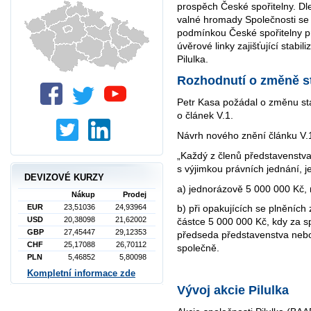
prospěch České spořitelny. Dl
valné hromady Společnosti se
podmínkou České spořitelny p
úvěrové linky zajišťující stabi
Pilulka.
Rozhodnutí o změně s
Petr Kasa požádal o změnu st
o článek V.1.
Návrh nového znění článku V.
„Každý z členů představenstv
s výjimkou právních jednání, j
DEVIZOVÉ KURZY
a) jednorázově 5 000 000 Kč,
Nákup
Prodej
EUR
23,51036
24,93964
b) při opakujících se plněníc
USD
20,38098
21,62002
částce 5 000 000 Kč, kdy za 
GBP
27,45447
29,12353
předseda představenstva nebo
CHF
25,17088
26,70112
společně.
PLN
5,46852
5,80098
Kompletní informace zde
Vývoj akcie Pilulka