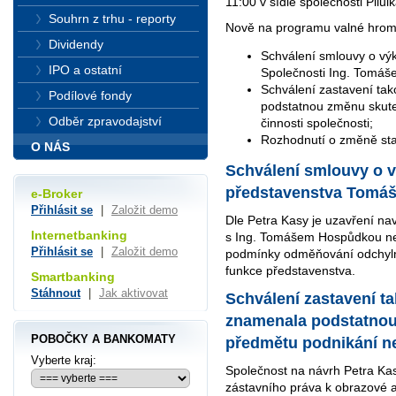
11:00 v sídle společnosti Pilulk
Souhrn z trhu - reporty
Nově na programu valné hrom
Dividendy
Schválení smlouvy o vý
IPO a ostatní
Společnosti Ing. Tomáš
Schválení zastavení tak
Podílové fondy
podstatnou změnu skut
Odběr zpravodajství
činnosti společnosti;
Rozhodnutí o změně sta
O NÁS
Schválení smlouvy o 
představenstva Tomá
e-Broker
Přihlásit se
|
Založit demo
Dle Petra Kasy je uzavření n
Internetbanking
s Ing. Tomášem Hospůdkou ne
Přihlásit se
|
Založit demo
podmínky odměňování odchyln
funkce představenstva.
Smartbanking
Stáhnout
|
Jak aktivovat
Schválení zastavení ta
znamenala podstatno
POBOČKY A BANKOMATY
předmětu podnikání ne
Vyberte kraj:
Společnost na návrh Petra Kas
zástavního práva k obrazové a