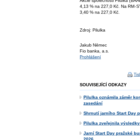
Akcie společnosti Pilulka (BA
4,13 % na 227,0 Kč. Na RM-SY
3,40 % na 227,0 Kč.
Zdroj: Pilulka
Jakub Němec
Fio banka, a.s.
Prohlášení
Tis
SOUVISEJÍCÍ ODKAZY
Pilulka oznámila záměr k
zasedání
Shrnutí jarního Start Day 
Pilulka zveřejnila výsledky
Jarní Start Day pražské bu
2026