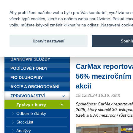
fio@fio.cz
Infomail:
Kontakty
|
Ceník
|
Kariéra
|
Na
Aby prohlížení našeho webu bylo pro Vás komfortní, využíváme sou
všech typů cookies, které na našem webu používáme. Pokud chcete 
Fio banka
volbu můžete kdykoli změnit kliknutím na odkaz „Nastavení cookies
Fio banka j
zprostředko
Upravit nastavení
Souhl
ÚVOD
Úvod
>
Zpravodajství
>
Zprávy z b
BANKOVNÍ SLUŽBY
CarMax reportova
PODÍLOVÉ FONDY
56% meziročním 
FIO DLUHOPISY
akcii
AKCIE A OBCHODOVÁNÍ
19.12.2024 16:16, KMX
ZPRAVODAJSTVÍ
Společnost CarMax reportovala
Zprávy z burzy
2025, který skončil 30. listop
Odborné články
tržeb a 53% meziroční růst čis
StockList
Analýzy