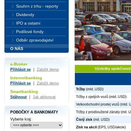
Souhrn z trhu - reporty
Dividendy
IPO a ostatní
Podílové fondy
Odběr zpravodajství
O NÁS
e-Broker
Výsledky společnost
Přihlásit se
|
Založit demo
Internetbanking
Přihlásit se
|
Založit demo
Tržby
(mld. USD)
Smartbanking
Stáhnout
|
Jak aktivovat
Tržby z ojetých vozů (mld. USD)
Velkoobchodní prodej vozů (mld. 
POBOČKY A BANKOMATY
Tržby z prodloužené záruky (mil. 
Vyberte kraj:
Čistý zisk
(mil. USD)
Zisk na akcii
(EPS, USD/akcie)