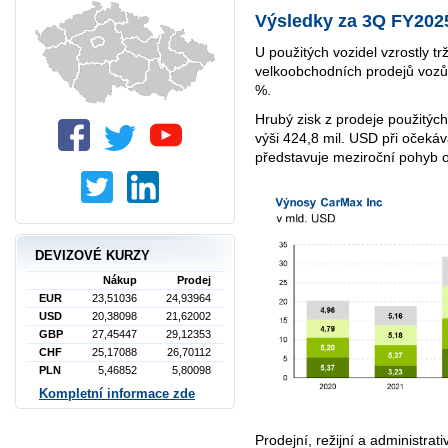
Výsledky za 3Q FY202
U použitých vozidel vzrostly t
velkoobchodních prodejů vozů
%.
Hrubý zisk z prodeje použitých
výši 424,8 mil. USD při očekáv
představuje meziroční pohyb 
DEVIZOVÉ KURZY
Nákup
Prodej
EUR
23,51036
24,93964
USD
20,38098
21,62002
GBP
27,45447
29,12353
CHF
25,17088
26,70112
PLN
5,46852
5,80098
Kompletní informace zde
Prodejní, režijní a administrat