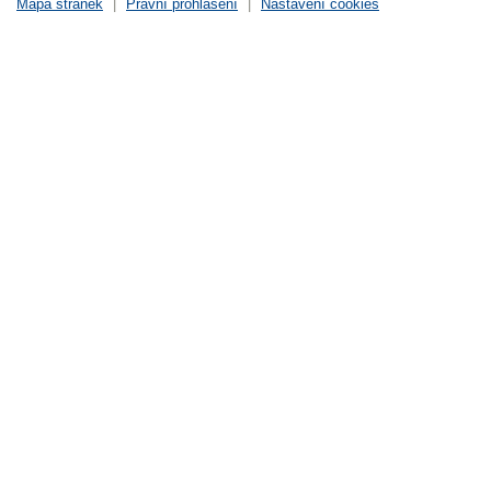
Mapa stránek
|
Právní prohlášení
|
Nastavení cookies