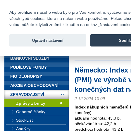
fio@fio.cz
Infomail:
Kontakty
|
Ceník
|
Kariéra
|
Na
Aby prohlížení našeho webu bylo pro Vás komfortní, využíváme sou
všech typů cookies, které na našem webu používáme. Pokud chcete 
Fio banka
volbu můžete kdykoli změnit kliknutím na odkaz „Nastavení cookies
Fio banka j
zprostředko
Upravit nastavení
Souhl
ÚVOD
Úvod
>
Zpravodajství
>
Zprávy z b
na 43 b.
BANKOVNÍ SLUŽBY
PODÍLOVÉ FONDY
Německo: Index
FIO DLUHOPISY
(PMI) ve výrobě 
AKCIE A OBCHODOVÁNÍ
konečných dat na
ZPRAVODAJSTVÍ
2.12.2024 10:09
Zprávy z burzy
Index nákupních manažerů 
Odborné články
konečný):
aktuální hodnota: 43,0 b.
StockList
očekávání trhu: 42,2 b.
Analýzy
předchozí hodnota: 43,2 b.