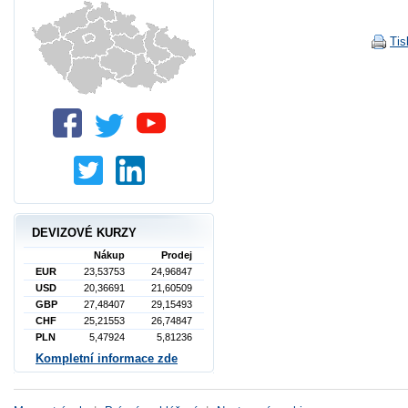
Tis
DEVIZOVÉ KURZY
Nákup
Prodej
EUR
23,53753
24,96847
USD
20,36691
21,60509
GBP
27,48407
29,15493
CHF
25,21553
26,74847
PLN
5,47924
5,81236
Kompletní informace zde