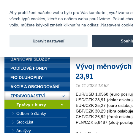
fio@fio.cz
Infomail:
Kontakty
|
Ceník
|
Kariéra
|
Na
Aby prohlížení našeho webu bylo pro Vás komfortní, využíváme sou
všech typů cookies, které na našem webu používáme. Pokud chcete 
Fio banka
volbu můžete kdykoli změnit kliknutím na odkaz „Nastavení cookies
Fio banka j
zprostředko
Upravit nastavení
Souhl
ÚVOD
Úvod
>
Zpravodajství
>
Zprávy z b
BANKOVNÍ SLUŽBY
Vývoj měnových
PODÍLOVÉ FONDY
23,91
FIO DLUHOPISY
15.11.2024 13:52
AKCIE A OBCHODOVÁNÍ
EUR/USD 1,0568 (euro posiluj
ZPRAVODAJSTVÍ
USD/CZK 23,91 (dolar oslabuj
Zprávy z burzy
EUR/CZK 25,27 (euro oslabuje
GBP/CZK 30,29 (libra oslabuje
Odborné články
CHF/CZK 26,92 (frank oslabuj
StockList
PLN/CZK 5,8487 (zlotý posiluj
Analýzy