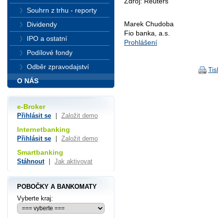
Zdroj: Reuters
Souhrn z trhu - reporty
Marek Chudoba
Dividendy
Fio banka, a.s.
IPO a ostatní
Prohlášení
Podílové fondy
Odběr zpravodajství
Tis
O NÁS
e-Broker
Přihlásit se
|
Založit demo
Internetbanking
Přihlásit se
|
Založit demo
Smartbanking
Stáhnout
|
Jak aktivovat
POBOČKY A BANKOMATY
Vyberte kraj: