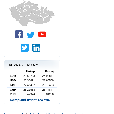
DEVIZOVÉ KURZY
Nákup
Prodej
EUR
23,53753
24,96847
USD
20,36691
21,60509
GBP
27,48407
29,15493
CHF
25,21553
26,74847
PLN
5,47924
5,81236
Kompletní informace zde