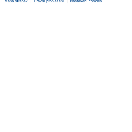
Mapa stránek
|
Právní prohlášení
|
Nastavení cookies