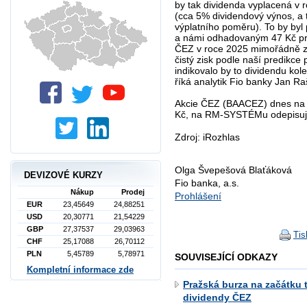
by tak dividenda vyplacená v 
(cca 5% dividendový výnos, a 
výplatního poměru). To by byl
a námi odhadovaným 47 Kč pro
ČEZ v roce 2025 mimořádně zd
čistý zisk podle naší predikce 
indikovalo by to dividendu kol
říká analytik Fio banky Jan Ra
Akcie ČEZ (BAACEZ) dnes na p
Kč, na RM-SYSTÉMu odepisují
Zdroj: iRozhlas
Olga Švepešová Blaťáková
DEVIZOVÉ KURZY
Fio banka, a.s.
Nákup
Prodej
Prohlášení
EUR
23,45649
24,88251
USD
20,30771
21,54229
GBP
27,37537
29,03963
Tis
CHF
25,17088
26,70112
PLN
5,45789
5,78971
SOUVISEJÍCÍ ODKAZY
Kompletní informace zde
Pražská burza na začátku t
dividendy ČEZ