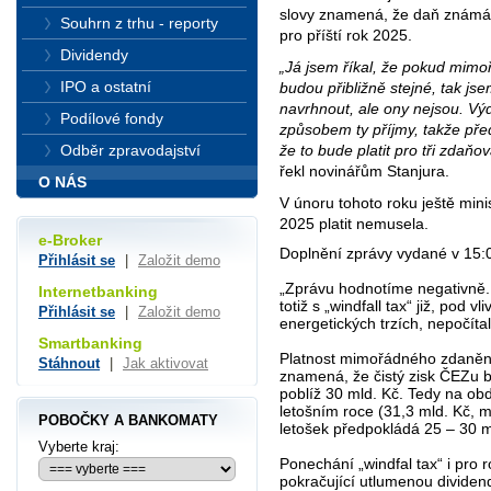
slovy znamená, že daň známá ja
Souhrn z trhu - reporty
pro příští rok 2025.
Dividendy
„Já jsem říkal, že pokud mim
IPO a ostatní
budou přibližně stejné, tak jse
navrhnout, ale ony nejsou. Vý
Podílové fondy
způsobem ty příjmy, takže př
že to bude platit pro tři zdaň
Odběr zpravodajství
řekl novinářům Stanjura.
O NÁS
V únoru tohoto roku ještě mini
2025 platit nemusela.
e-Broker
Doplnění zprávy vydané v 15:0
Přihlásit se
|
Založit demo
„Zprávu hodnotíme negativně. 
Internetbanking
totiž s „windfall tax“ již, pod 
Přihlásit se
|
Založit demo
energetických trzích, nepočítal
Smartbanking
Platnost mimořádného zdanění
Stáhnout
|
Jak aktivovat
znamená, že čistý zisk ČEZu 
poblíž 30 mld. Kč. Tedy na o
letošním roce (31,3 mld. Kč,
POBOČKY A BANKOMATY
letošek předpokládá 25 – 30 m
Vyberte kraj:
Ponechání „windfal tax“ i pro
pokračující utlumenou dividen