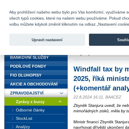
fio@fio.cz
Infomail:
Kontakty
|
Ceník
|
Kariéra
|
Na
Aby prohlížení našeho webu bylo pro Vás komfortní, využíváme sou
všech typů cookies, které na našem webu používáme. Pokud chcete 
Fio banka
volbu můžete kdykoli změnit kliknutím na odkaz „Nastavení cookies
Fio banka j
zprostředko
Upravit nastavení
Souhl
ÚVOD
Úvod
>
Zpravodajství
>
Zprávy z b
analytika)
BANKOVNÍ SLUŽBY
PODÍLOVÉ FONDY
Windfall tax by m
FIO DLUHOPISY
2025, říká minist
AKCIE A OBCHODOVÁNÍ
(+komentář analy
ZPRAVODAJSTVÍ
22.8.2024 16:11, BAACEZ
Zprávy z burzy
Zbyněk Stanjura uvedl, že ne
Odborné články
mimořádných zisků, měla by tak
StockList
Ministr financí Zbyněk Stanjur
Analýzy
navrhovat dřívější ukončení d