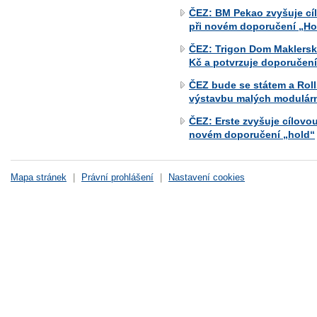
ČEZ: BM Pekao zvyšuje cí
při novém doporučení „Ho
ČEZ: Trigon Dom Maklerski
Kč a potvrzuje doporučení
ČEZ bude se státem a Roll
výstavbu malých modulárn
ČEZ: Erste zvyšuje cílovo
novém doporučení „hold“
Mapa stránek
|
Právní prohlášení
|
Nastavení cookies