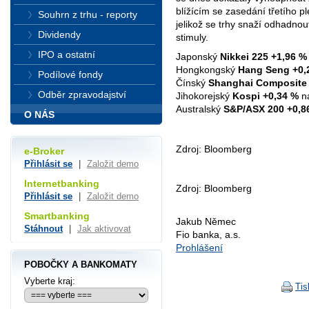
blížícím se zasedání třetího pl
Souhrn z trhu - reporty
jelikož se trhy snaží odhadnout
Dividendy
stimuly.
IPO a ostatní
Japonský
Nikkei 225
+1,96 %
Hongkongský
Hang Seng
+0,
Podílové fondy
Čínský
Shanghai Composite
Odběr zpravodajství
Jihokorejský
Kospi
+0,34 %
na
Australský
S&P/ASX 200
+0,8
O NÁS
Zdroj: Bloomberg
e-Broker
Přihlásit se
|
Založit demo
Internetbanking
Zdroj: Bloomberg
Přihlásit se
|
Založit demo
Smartbanking
Jakub Němec
Stáhnout
|
Jak aktivovat
Fio banka, a.s.
Prohlášení
POBOČKY A BANKOMATY
Vyberte kraj:
Tis