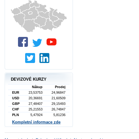
DEVIZOVÉ KURZY
Nákup
Prodej
EUR
23,53753
24,96847
USD
20,36691
21,60509
GBP
27,48407
29,15493
CHF
25,21553
26,74847
PLN
5,47924
5,81236
Kompletní informace zde