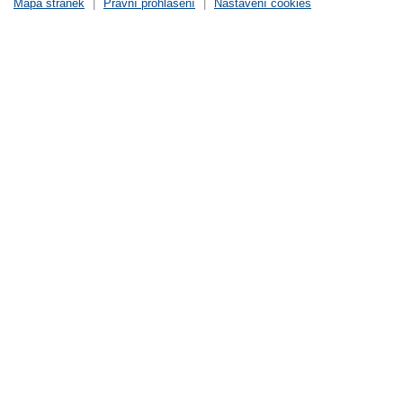
Mapa stránek
|
Právní prohlášení
|
Nastavení cookies