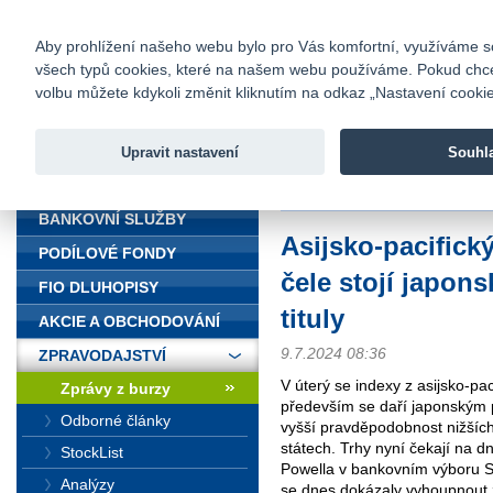
fio@fio.cz
Infomail:
Kontakty
|
Ceník
|
Kariéra
|
Na
Aby prohlížení našeho webu bylo pro Vás komfortní, využíváme sou
všech typů cookies, které na našem webu používáme. Pokud chcete 
Fio banka
volbu můžete kdykoli změnit kliknutím na odkaz „Nastavení cookies
Fio banka j
zprostředko
Upravit nastavení
Souhl
ÚVOD
Úvod
>
Zpravodajství
>
Zprávy z b
BANKOVNÍ SLUŽBY
Asijsko-pacifický
PODÍLOVÉ FONDY
čele stojí japon
FIO DLUHOPISY
tituly
AKCIE A OBCHODOVÁNÍ
9.7.2024 08:36
ZPRAVODAJSTVÍ
V úterý se indexy z asijsko-pa
Zprávy z burzy
především se daří japonským 
Odborné články
vyšší pravděpodobnost nižšíc
státech. Trhy nyní čekají na 
StockList
Powella v bankovním výboru S
Analýzy
se dnes dokázaly vyhoupnout z