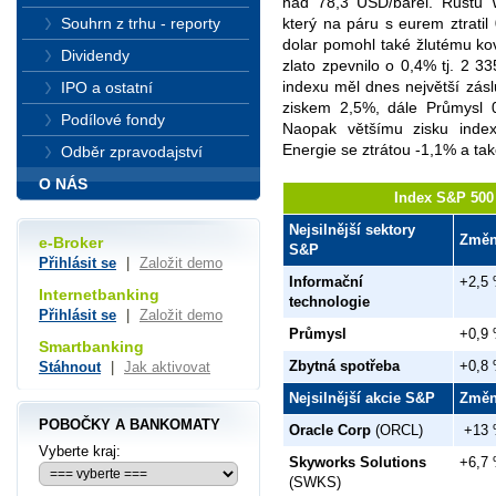
nad 78,3 USD/barel. Růstu W
Souhrn z trhu - reporty
který na páru s eurem ztratil
dolar pomohl také žlutému kov
Dividendy
zlato zpevnilo o 0,4% tj. 2 3
indexu měl dnes největší zásl
IPO a ostatní
ziskem 2,5%, dále Průmysl 
Podílové fondy
Naopak většímu zisku index
Energie se ztrátou -1,1% a ta
Odběr zpravodajství
O NÁS
Index S&P 500 
Nejsilnější sektory
Změ
e-Broker
S&P
Přihlásit se
|
Založit demo
Informační
+2,5
Internetbanking
technologie
Přihlásit se
|
Založit demo
Průmysl
+0,9
Smartbanking
Zbytná spotřeba
+0,8
Stáhnout
|
Jak aktivovat
Nejsilnější akcie S&P
Změ
POBOČKY A BANKOMATY
Oracle Corp
(ORCL)
+13
Vyberte kraj:
Skyworks Solutions
+6,7
(SWKS)