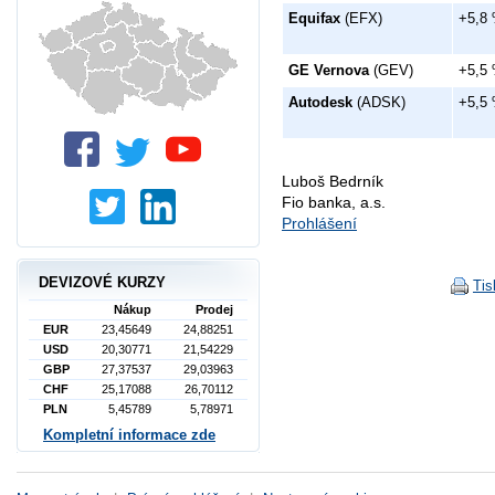
Equifax
(EFX)
+5,8
GE Vernova
(GEV)
+5,5
Autodesk
(ADSK)
+5,5
Luboš Bedrník
Fio banka, a.s.
Prohlášení
DEVIZOVÉ KURZY
Tis
Nákup
Prodej
EUR
23,45649
24,88251
USD
20,30771
21,54229
GBP
27,37537
29,03963
CHF
25,17088
26,70112
PLN
5,45789
5,78971
Kompletní informace zde