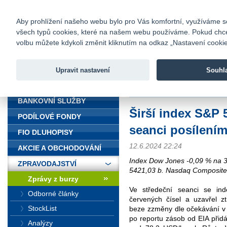
fio@fio.cz
Infomail:
Kontakty
|
Ceník
|
Kariéra
|
Na
Aby prohlížení našeho webu bylo pro Vás komfortní, využíváme sou
všech typů cookies, které na našem webu používáme. Pokud chcete 
Fio banka
volbu můžete kdykoli změnit kliknutím na odkaz „Nastavení cookies
Fio banka j
zprostředko
Upravit nastavení
Souhl
ÚVOD
Úvod
>
Zpravodajství
>
Zprávy z b
BANKOVNÍ SLUŽBY
Širší index S&P 
PODÍLOVÉ FONDY
seanci posílením
FIO DLUHOPISY
12.6.2024 22:24
AKCIE A OBCHODOVÁNÍ
Index Dow Jones -0,09 % na 
ZPRAVODAJSTVÍ
5421,03 b. Nasdaq Composite
Zprávy z burzy
Ve středeční seanci se in
Odborné články
červených čísel a uzavřel 
StockList
beze zzměny dle očekávání 
po reportu zásob od EIA přid
Analýzy