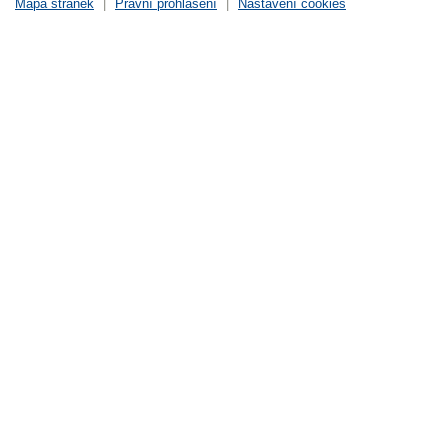
Mapa stránek
|
Právní prohlášení
|
Nastavení cookies