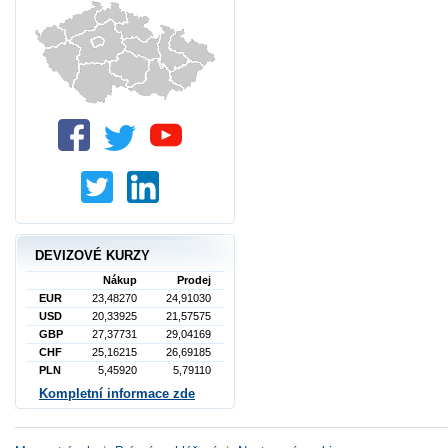
DEVIZOVÉ KURZY
Nákup
Prodej
EUR
23,48270
24,91030
USD
20,33925
21,57575
GBP
27,37731
29,04169
CHF
25,16215
26,69185
PLN
5,45920
5,79110
Kompletní informace zde