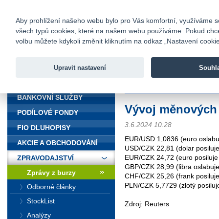
fio@fio.cz
Infomail:
Kontakty
|
Ceník
|
Kariéra
|
Na
Aby prohlížení našeho webu bylo pro Vás komfortní, využíváme sou
všech typů cookies, které na našem webu používáme. Pokud chcete 
Fio banka
volbu můžete kdykoli změnit kliknutím na odkaz „Nastavení cookies
Fio banka j
zprostředko
Upravit nastavení
Souhl
ÚVOD
Úvod
>
Zpravodajství
>
Zprávy z b
BANKOVNÍ SLUŽBY
Vývoj měnových
PODÍLOVÉ FONDY
3.6.2024 10:28
FIO DLUHOPISY
EUR/USD 1,0836 (euro oslabu
AKCIE A OBCHODOVÁNÍ
USD/CZK 22,81 (dolar posiluje
EUR/CZK 24,72 (euro posiluje
ZPRAVODAJSTVÍ
GBP/CZK 28,99 (libra oslabuje
Zprávy z burzy
CHF/CZK 25,26 (frank posiluje
PLN/CZK 5,7729 (zlotý posiluj
Odborné články
StockList
Zdroj: Reuters
Analýzy