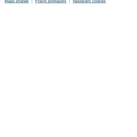
Mapa stránek
|
Právní prohlášení
|
Nastavení cookies