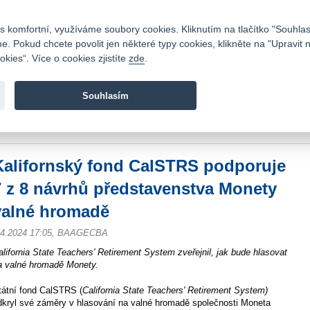
Kontakty
|
Ceník
|
Kariéra
|
Napište nám
|
Časté dotazy
|
Vztahy s investory
|
 komfortní, využíváme soubory cookies. Kliknutím na tlačítko "Souhlas
 Pokud chcete povolit jen některé typy cookies, klikněte na "Upravit 
kies“. Více o cookies zjistíte
zde
.
Fio banka je moderní česká banka. Poskytuje účty bez popla
zprostředkovává investice do cenných papírů.
Souhlasím
vod
>
Zpravodajství
>
Zprávy z burzy
>
Kalifornský fond CalSTRS podporuje 7 z
romadě
Kalifornský fond CalSTRS podporuje
7 z 8 návrhů představenstva Monety
valné hromadě
.4.2024 17:05, BAAGECBA
alifornia State Teachers' Retirement System zveřejnil, jak bude hlasovat
a valné hromadě Monety.
tátní fond CalSTRS (
California State Teachers' Retirement System)
dkryl své záměry v hlasování na valné hromadě společnosti Moneta