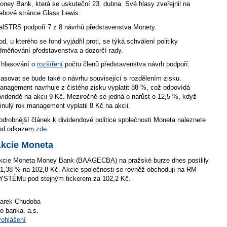
oney Bank, která se uskuteční 23. dubna. Své hlasy zveřejnil na
ebové stránce Glass Lewis.
alSTRS podpoří 7 z 8 návrhů představenstva Monety.
od, u kterého se fond vyjádřil proti, se týká schválení politiky
dměňování představenstva a dozorčí rady.
 hlasování o
rozšíření
počtu členů představenstva návrh podpoří.
lasovat se bude také o návrhu související s rozdělením zisku.
anagement navrhuje z čistého zisku vyplatit 88 %, což odpovídá
ividendě na akcii 9 Kč. Meziročně se jedná o nárůst o 12,5 %, když
inulý rok management vyplatil 8 Kč na akcii.
odrobnější článek k dividendové politice společnosti Moneta naleznete
od odkazem
zde
.
kcie Moneta
kcie Moneta Money Bank (BAAGECBA) na pražské burze dnes posílily
 1,38 % na 102,8 Kč. Akcie společnosti se rovněž obchodují na RM-
YSTÉMu pod stejným tickerem za 102,2 Kč.
arek Chudoba
io banka, a.s.
rohlášení