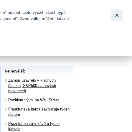
Bezpečnost
Česky
|
English
ím" odsouhlasíte využití všech typů
nastavení". Svou volbu můžete kdykoli
tků a
 8 návrhů představenstva Monety valné
Nejnovější:
Zámoří uzavřelo v kladných
číslech, S&P500 na nových
maximech
Pozitivní vývoj na Wall Street
Frankfurtská burza zakončuje týden
růstem
Pražská burza v závěru týdne
klesala