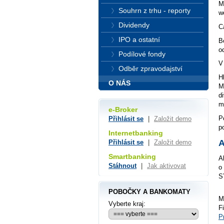
M
Souhrn z trhu - reporty
w
Dividendy
C
IPO a ostatní
B
o
Podílové fondy
V
Odběr zpravodajství
H
O NÁS
M
d
m
e-Broker
P
Přihlásit se
|
Založit demo
p
Internetbanking
A
Přihlásit se
|
Založit demo
Smartbanking
A
Stáhnout
|
Jak aktivovat
o
S
POBOČKY A BANKOMATY
M
Vyberte kraj:
F
P