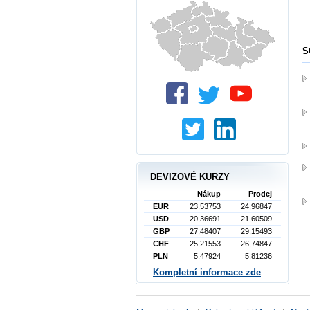
S
DEVIZOVÉ KURZY
Nákup
Prodej
EUR
23,53753
24,96847
USD
20,36691
21,60509
GBP
27,48407
29,15493
CHF
25,21553
26,74847
PLN
5,47924
5,81236
Kompletní informace zde