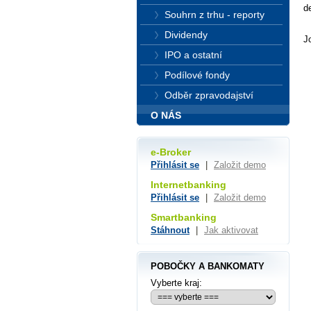
d
Souhrn z trhu - reporty
Dividendy
J
IPO a ostatní
Podílové fondy
Odběr zpravodajství
O NÁS
e-Broker
Přihlásit se
|
Založit demo
Internetbanking
Přihlásit se
|
Založit demo
Smartbanking
Stáhnout
|
Jak aktivovat
POBOČKY A BANKOMATY
Vyberte kraj: