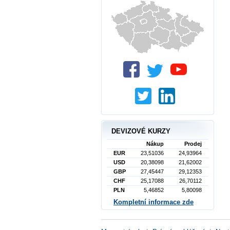
DEVIZOVÉ KURZY
Nákup
Prodej
EUR
23,51036
24,93964
USD
20,38098
21,62002
GBP
27,45447
29,12353
CHF
25,17088
26,70112
PLN
5,46852
5,80098
Kompletní informace zde