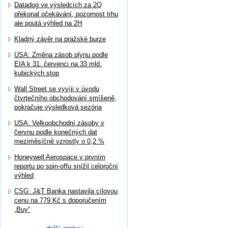
Datadog ve výsledcích za 2Q
překonal očekávání, pozornost trhu
ale poutá výhled na 2H
Kladný závěr na pražské burze
USA: Změna zásob plynu podle
EIA k 31. červenci na 33 mld.
kubických stop
Wall Street se vyvíji v úvodu
čtvrtečního obchodování smíšeně,
pokračuje výsledková sezóna
USA: Velkoobchodní zásoby v
červnu podle konečných dat
meziměsíčně vzrostly o 0,2 %
Honeywell Aerospace v prvním
reportu po spin-offu snížil celoroční
výhled
CSG: J&T Banka nastavila cílovou
cenu na 779 Kč s doporučením
„Buy“