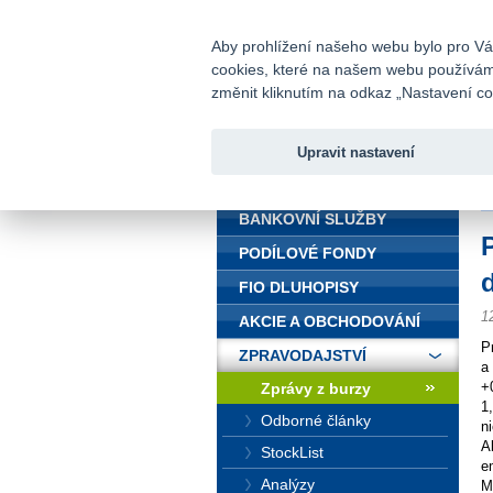
fio@fio.cz
Infomail:
Aby prohlížení našeho webu bylo pro Vás
cookies, které na našem webu používáme.
Fio banka
změnit kliknutím na odkaz „Nastavení coo
Upravit nastavení
ÚVOD
Ú
BANKOVNÍ SLUŽBY
PODÍLOVÉ FONDY
FIO DLUHOPISY
1
AKCIE A OBCHODOVÁNÍ
P
ZPRAVODAJSTVÍ
a
+
Zprávy z burzy
1
Odborné články
n
A
StockList
e
Analýzy
M