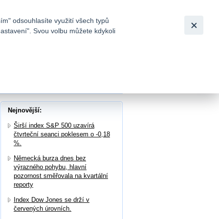
Bezpečnost
Česky
|
English
ím" odsouhlasíte využití všech typů
nastavení". Svou volbu můžete kdykoli
tků a
e akciím Čez
Nejnovější:
Širší index S&P 500 uzavírá
čtvrteční seanci poklesem o -0,18
%.
Německá burza dnes bez
výrazného pohybu, hlavní
pozornost směřovala na kvartální
reporty
Index Dow Jones se drží v
červených úrovních.