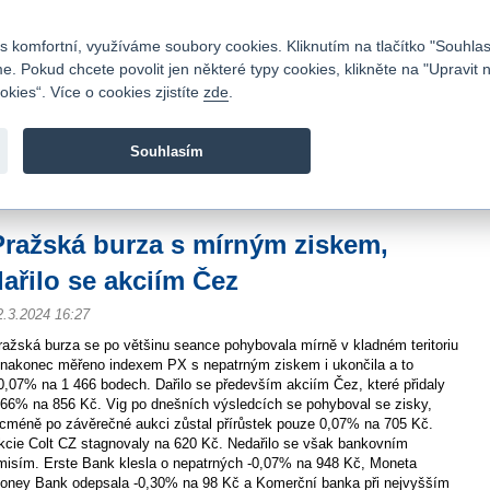
Kontakty
|
Ceník
|
Kariéra
|
Napište nám
|
Časté dotazy
|
Vztahy s investory
|
 komfortní, využíváme soubory cookies. Kliknutím na tlačítko "Souhlas
 Pokud chcete povolit jen některé typy cookies, klikněte na "Upravit 
kies“. Více o cookies zjistíte
zde
.
Fio banka je moderní česká banka. Poskytuje účty bez popla
zprostředkovává investice do cenných papírů.
Souhlasím
vod
>
Zpravodajství
>
Zprávy z burzy
>
Pražská burza s mírným ziskem, dařilo s
Pražská burza s mírným ziskem,
dařilo se akciím Čez
2.3.2024 16:27
ražská burza se po většinu seance pohybovala mírně v kladném teritoriu
 nakonec měřeno indexem PX s nepatrným ziskem i ukončila a to
0,07% na 1 466 bodech. Dařilo se především akciím Čez, které přidaly
,66% na 856 Kč. Vig po dnešních výsledcích se pohyboval se zisky,
icméně po závěrečné aukci zůstal přírůstek pouze 0,07% na 705 Kč.
kcie Colt CZ stagnovaly na 620 Kč. Nedařilo se však bankovním
misím. Erste Bank klesla o nepatrných -0,07% na 948 Kč, Moneta
oney Bank odepsala -0,30% na 98 Kč a Komerční banka při nejvyšším