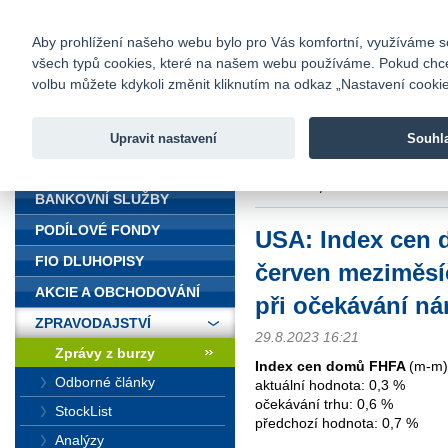
fio@fio.cz
Infomail:
Kontakty
|
Ceník
|
Kariéra
|
Na
Aby prohlížení našeho webu bylo pro Vás komfortní, využíváme sou
všech typů cookies, které na našem webu používáme. Pokud chcete 
Fio banka
volbu můžete kdykoli změnit kliknutím na odkaz „Nastavení cookies
Fio banka j
zprostředko
Upravit nastavení
Souhl
ÚVOD
Úvod
>
Zpravodajství
>
Zprávy z b
nárůstu o 0,6 %
BANKOVNÍ SLUŽBY
PODÍLOVÉ FONDY
USA: Index cen
FIO DLUHOPISY
červen meziměsíč
AKCIE A OBCHODOVÁNÍ
při očekávání ná
ZPRAVODAJSTVÍ
29.8.2023 16:21
Zprávy z burzy
Index cen domů FHFA
(m-m)
Odborné články
aktuální hodnota: 0,3 %
očekávání trhu: 0,6 %
StockList
předchozí hodnota: 0,7 %
Analýzy