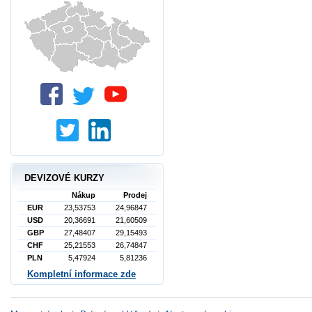
DEVIZOVÉ KURZY
Nákup
Prodej
EUR
23,53753
24,96847
USD
20,36691
21,60509
GBP
27,48407
29,15493
CHF
25,21553
26,74847
PLN
5,47924
5,81236
Kompletní informace zde