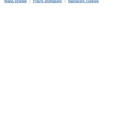
Mapa stránek
|
Právní prohlášení
|
Nastavení cookies