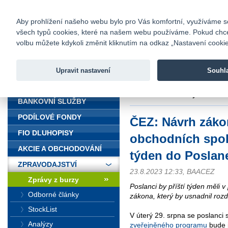
fio@fio.cz
Infomail:
Kontakty
|
Ceník
|
Kariéra
|
Na
Aby prohlížení našeho webu bylo pro Vás komfortní, využíváme sou
všech typů cookies, které na našem webu používáme. Pokud chcete 
Fio banka
volbu můžete kdykoli změnit kliknutím na odkaz „Nastavení cookies
Fio banka j
zprostředko
Upravit nastavení
Souhl
ÚVOD
Úvod
>
Zpravodajství
>
Zprávy z b
Poslanecké sněmovny
BANKOVNÍ SLUŽBY
PODÍLOVÉ FONDY
ČEZ: Návrh zák
FIO DLUHOPISY
obchodních spole
AKCIE A OBCHODOVÁNÍ
týden do Posla
ZPRAVODAJSTVÍ
23.8.2023 12:33, BAACEZ
Zprávy z burzy
Poslanci by příští týden měli 
Odborné články
zákona, který by usnadnil roz
StockList
V úterý 29. srpna se poslanci 
Analýzy
zveřejněného programu
bude 