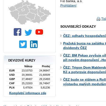
Fio banka, a.s.
Prohlášení
Tis
SOUVISEJÍCÍ ODKAZY
ČEZ: odhady hospodaření
Pražská burza na začátku t
dividendy ČEZ
ČEZ: BM Pekao zvyšuje cí
při novém doporučení „Ho
DEVIZOVÉ KURZY
Nákup
Prodej
ČEZ: Trigon Dom Maklerski
EUR
23,53753
24,96847
Kč a potvrzuje doporučení
USD
20,36691
21,60509
ČEZ bude se státem a Roll
GBP
27,48407
29,15493
CHF
25,21553
26,74847
výstavbu malých modulárn
PLN
5,47924
5,81236
Kompletní informace zde