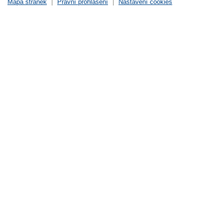
Mapa stránek
|
Právní prohlášení
|
Nastavení cookies