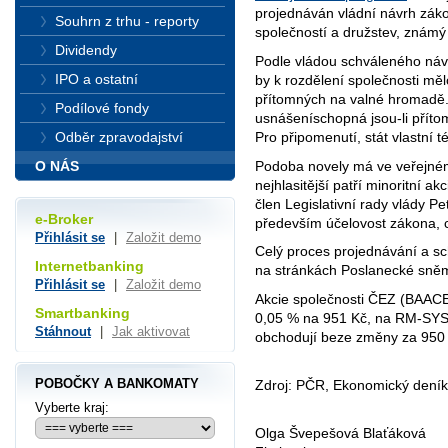
projednáván vládní návrh zá
Souhrn z trhu - reporty
společností a družstev, znám
Dividendy
Podle vládou schváleného ná
IPO a ostatní
by k rozdělení společnosti měl
přítomných na valné hromadě. 
Podílové fondy
usnášeníschopná jsou-li přítomn
Pro připomenutí, stát vlastní 
Odběr zpravodajství
Podoba novely má ve veřejném 
O NÁS
nejhlasitější patří minoritní a
člen Legislativní rady vlády P
e-Broker
především účelovost zákona, 
Přihlásit se
|
Založit demo
Celý proces projednávání a s
Internetbanking
na stránkách Poslanecké sně
Přihlásit se
|
Založit demo
Akcie společnosti ČEZ (BAACE
Smartbanking
0,05 % na 951 Kč, na RM-SYS
Stáhnout
|
Jak aktivovat
obchodují beze změny za 950
POBOČKY A BANKOMATY
Zdroj: PČR, Ekonomický deník
Vyberte kraj:
Olga Švepešová Blaťáková