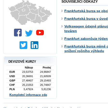
SOUVISEJÍCÍ ODKAZY
Frankfurtská burza se ob
Frankfurtská burza v úvo
Volkswagen údajně plánuje
továren
Frankfurt zakončuje týden
Frankfurtská burza mírně 
snížení ročního výhledu
DEVIZOVÉ KURZY
Nákup
Prodej
EUR
23,53753
24,96847
USD
20,36691
21,60509
GBP
27,48407
29,15493
CHF
25,21553
26,74847
PLN
5,47924
5,81236
Kompletní informace zde