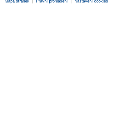
Mapa stránek
|
Právní prohlášení
|
Nastavení cookies