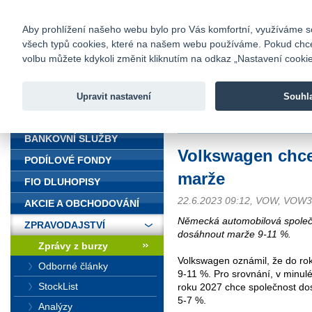
fio@fio.cz
Infomail:
Kontakty
|
Ceník
|
Kariéra
|
Na
Aby prohlížení našeho webu bylo pro Vás komfortní, využíváme sou
všech typů cookies, které na našem webu používáme. Pokud chcete 
Fio banka
volbu můžete kdykoli změnit kliknutím na odkaz „Nastavení cookies
Fio banka j
zprostředko
Upravit nastavení
Souhl
ÚVOD
Úvod
>
Zpravodajství
>
Zprávy z b
BANKOVNÍ SLUŽBY
Volkswagen chce
PODÍLOVÉ FONDY
marže
FIO DLUHOPISY
22.6.2023 09:12, VOW, VOW
AKCIE A OBCHODOVÁNÍ
Německá automobilová společ
ZPRAVODAJSTVÍ
dosáhnout marže 9-11 %.
Zprávy z burzy
Volkswagen oznámil, že do ro
Odborné články
9-11 %. Pro srovnání, v minulé
StockList
roku 2027 chce společnost do
5-7 %.
Analýzy