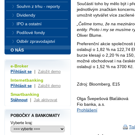
Součástí toho by mělo být i p
Souhrn z trhu - reporty
jednotlivým značkám koncernu
umožnit vytvářet více zacílené
Dividendy
„Čelíme tomu, že na mezinárod
IPO a ostatní
entity. Proto i my se musíme r
Podílové fondy
Oliver Blume.
Odběr zpravodajství
Preferenční akcie společnost
oslabují o 1,82 % na 122,74 
O NÁS
burze klesají o 2,20 % na 150
možné obchodovat i na čes
e-Broker
oslabují o 1,52 % na 3700 Kč.
Přihlásit se
|
Založit demo
Internetbanking
Zdroj: Bloomberg, E15
Přihlásit se
|
Založit demo
Smartbanking
Olga Švepešová Blaťáková
Stáhnout
|
Jak aktivovat
Fio banka, a.s.
Prohlášení
POBOČKY A BANKOMATY
Vyberte kraj:
Tis