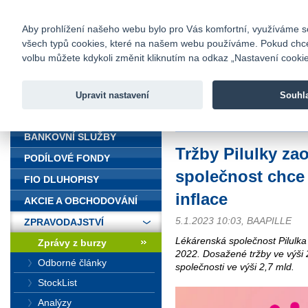
fio@fio.cz
Infomail:
Kontakty
|
Ceník
|
Kariéra
|
Na
Aby prohlížení našeho webu bylo pro Vás komfortní, využíváme sou
všech typů cookies, které na našem webu používáme. Pokud chcete 
Fio banka
volbu můžete kdykoli změnit kliknutím na odkaz „Nastavení cookies
Fio banka j
zprostředko
Upravit nastavení
Souhl
ÚVOD
Úvod
>
Zpravodajství
>
Zprávy z b
BANKOVNÍ SLUŽBY
Tržby Pilulky za
PODÍLOVÉ FONDY
společnost chce 
FIO DLUHOPISY
inflace
AKCIE A OBCHODOVÁNÍ
5.1.2023 10:03, BAAPILLE
ZPRAVODAJSTVÍ
Lékárenská společnost Pilulka
Zprávy z burzy
2022. Dosažené tržby ve výši 2
Odborné články
společnosti ve výši 2,7 mld.
StockList
Analýzy