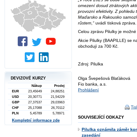
omezení dosud ztrátových aktivi
provozní efektivity. Z pohledu 
Maďarsko a Rakousko samozře
růstem,“
uvádí tisková zpráva.
Celou zprávu Pilulky je možné
Akcie Pilulky (BAAPILLE) se
obchodují za 700 Kč.
Zdroj: Pilulka
DEVIZOVÉ KURZY
Olga Švepešová Blaťáková
Fio banka, a.s.
Nákup
Prodej
Prohlášení
EUR
23,45649
24,88251
USD
20,30771
21,54229
GBP
27,37537
29,03963
Tis
CHF
25,17088
26,70112
PLN
5,45789
5,78971
SOUVISEJÍCÍ ODKAZY
Kompletní informace zde
Pilulka oznámila záměr k
zasedání