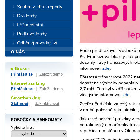
Souhrn z trhu - reporty
Dividendy
IPO a ostatní
Podílové fondy
Odběr zpravodajství
Podle předběžných výsledků př
O NÁS
Kč. Franšízové lékárny pak př
dosáhly tržby franšízových lék
informovali
zde
.
e-Broker
Přihlásit se
|
Založit demo
Přestože tržby v roce 2022 na
dosažené výsledky nenaplnily c
Internetbanking
2,7 mld. Ten byl v září snížen
Přihlásit se
|
Založit demo
více jsme informovali
zde
.
Smartbanking
Stáhnout
|
Jak aktivovat
Zveřejněná čísla za celý rok n
v druhé polovině roku stabilní,
Jako své největší projekty v 
POBOČKY A BANKOMATY
na rakouský a maďarský trh a 
Vyberte kraj:
republice umístěnou v Olomou
„V roce 2023 se bude skupina 