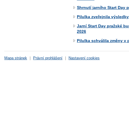
Shrnutí jarního Start Day 
Pilulka zveřejnila výsledky
Jarní Start Day pražské bu
2026
Pilulka schválila změny v
Mapa stránek
|
Právní prohlášení
|
Nastavení cookies