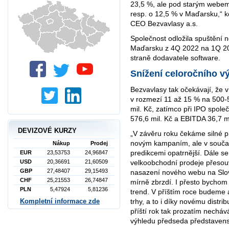
23,5 %, ale pod starým webem
resp. o 12,5 % v Maďarsku,“ k
CEO Bezvavlasy a.s.
Společnost odložila spuštění
Maďarsku z 4Q 2022 na 1Q 20
straně dodavatele software.
Snížení celoročního v
Bezvavlasy tak očekávají, že v
v rozmezí 11 až 15 % na 500-
mil. Kč, zatímco při IPO spole
576,6 mil. Kč a EBITDA 36,7 mi
DEVIZOVÉ KURZY
„V závěru roku čekáme silné 
novým kampaním, ale v souča
Nákup
Prodej
predikcemi opatrnější. Dále 
EUR
23,53753
24,96847
velkoobchodní prodeje přesouv
USD
20,36691
21,60509
GBP
27,48407
29,15493
nasazení nového webu na Slov
CHF
25,21553
26,74847
mírně zbrzdí. I přesto bychom
PLN
5,47924
5,81236
trend. V příštím roce budeme 
Kompletní informace zde
trhy, a to i díky novému distr
příští rok tak prozatím nech
výhledu předseda představens