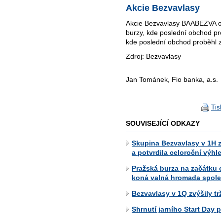
Akcie Bezvavlasy
Akcie Bezvavlasy BAABEZVA o
burzy, kde poslední obchod 
kde poslední obchod proběhl 
Zdroj: Bezvavlasy
Jan Tománek, Fio banka, a.s.
Tis
SOUVISEJÍCÍ ODKAZY
Skupina Bezvavlasy v 1H z
a potvrdila celoroční výhl
Pražská burza na začátku 
koná valná hromada spole
Bezvavlasy v 1Q zvýšily tr
Shrnutí jarního Start Day 