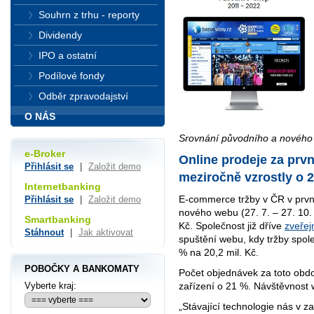
Souhrn z trhu - reporty
Dividendy
IPO a ostatní
Podílové fondy
Odběr zpravodajství
O NÁS
Srovnání původního a nového 
e-Broker
Online prodeje za prv
Přihlásit se
|
Založit demo
meziročně vzrostly o 
Internetbanking
E-commerce tržby v ČR v prvn
Přihlásit se
|
Založit demo
nového webu (27. 7. – 27. 10. 
Smartbanking
Kč. Společnost již dříve
zveřejn
Stáhnout
|
Jak aktivovat
spuštění webu, kdy tržby spole
% na 20,2 mil. Kč.
POBOČKY A BANKOMATY
Počet objednávek za toto obdo
Vyberte kraj:
zařízení o 21 %. Návštěvnost 
„Stávající technologie nás v z