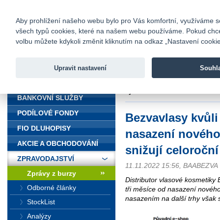
fio@fio.cz
Infomail:
Kontakty
|
Ceník
|
Kariéra
|
Na
Aby prohlížení našeho webu bylo pro Vás komfortní, využíváme sou
všech typů cookies, které na našem webu používáme. Pokud chcete 
Fio banka
volbu můžete kdykoli změnit kliknutím na odkaz „Nastavení cookies
Fio banka j
zprostředko
Upravit nastavení
Souhl
ÚVOD
Úvod
>
Zpravodajství
>
Zprávy z b
výhled
BANKOVNÍ SLUŽBY
PODÍLOVÉ FONDY
Bezvavlasy kvůl
FIO DLUHOPISY
nasazení nového
AKCIE A OBCHODOVÁNÍ
snižují celoročn
ZPRAVODAJSTVÍ
11.11.2022 15:56, BAABEZVA
Zprávy z burzy
Distributor vlasové kosmetiky 
Odborné články
tři měsíce od nasazení nového
nasazením na další trhy však s
StockList
Analýzy