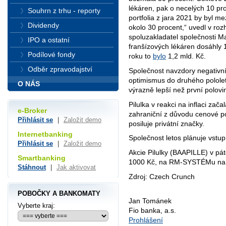
lékáren, pak o necelých 10 pr
Souhrn z trhu - reporty
portfolia z jara 2021 by byl mez
Dividendy
okolo 30 procent,“ uvedl v r
spoluzakladatel společnosti Ma
IPO a ostatní
franšízových lékáren dosáhly 1
Podílové fondy
roku to
bylo
1,2 mld. Kč.
Odběr zpravodajství
Společnost navzdory negativní
optimismus do druhého pololetí
O NÁS
výrazně lepší než první polovi
Pilulka v reakci na inflaci zač
e-Broker
zahraniční z důvodu cenové pol
Přihlásit se
|
Založit demo
posiluje privátní značky.
Internetbanking
Společnost letos plánuje vstup 
Přihlásit se
|
Založit demo
Akcie Pilulky (BAAPILLE) v pá
Smartbanking
1000 Kč, na RM-SYSTÉMu na 
Stáhnout
|
Jak aktivovat
Zdroj: Czech Crunch
POBOČKY A BANKOMATY
Jan Tománek
Vyberte kraj:
Fio banka, a.s.
Prohlášení