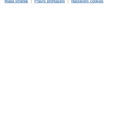
Mapa stránek
|
Právní prohlášení
|
Nastavení cookies