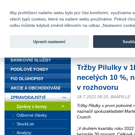
fio@fio.cz
Infomail:
Kontakty
|
Ceník
|
Kariéra
|
Na
Aby prohlížení našeho webu bylo pro Vás komfortní, využíváme sou
všech typů cookies, které na našem webu používáme. Pokud chcete 
Fio banka
volbu můžete kdykoli změnit kliknutím na odkaz „Nastavení cookies
Fio banka j
zprostředko
Upravit nastavení
Souhl
ÚVOD
Úvod
>
Zpravodajství
>
Zprávy z b
BANKOVNÍ SLUŽBY
Tržby Pilulky v 1
PODÍLOVÉ FONDY
necelých 10 %, n
FIO DLUHOPISY
v rozhovoru
AKCIE A OBCHODOVÁNÍ
18.7.2022 09:20, BAAPILLE
ZPRAVODAJSTVÍ
Tržby Pilulky v první polovině
Zprávy z burzy
naznačil spoluzakladatel Mart
Odborné články
Crunch.
StockList
„V druhém kvartálu roku 2022 
Analýzy
bezmála 30 procent. Celkově z