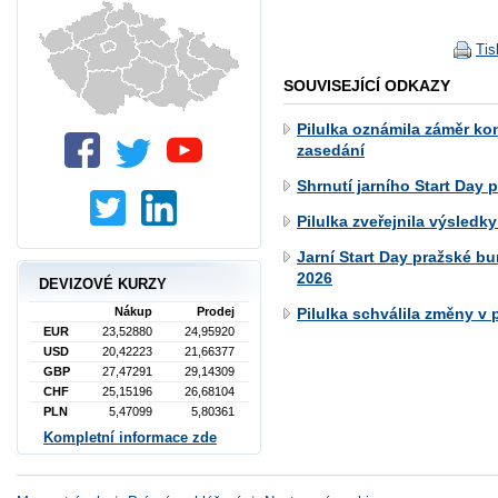
Tis
SOUVISEJÍCÍ ODKAZY
Pilulka oznámila záměr k
zasedání
Shrnutí jarního Start Day 
Pilulka zveřejnila výsledky
Jarní Start Day pražské bu
2026
DEVIZOVÉ KURZY
Pilulka schválila změny v
Nákup
Prodej
EUR
23,52880
24,95920
USD
20,42223
21,66377
GBP
27,47291
29,14309
CHF
25,15196
26,68104
PLN
5,47099
5,80361
Kompletní informace zde