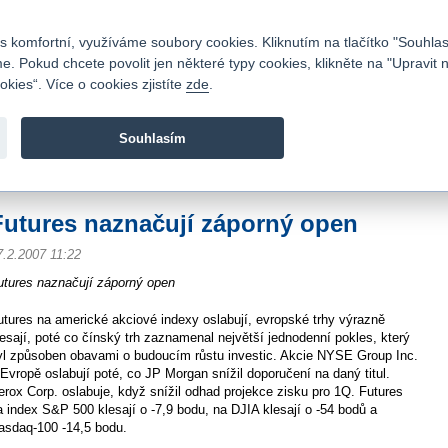
Kontakty
|
Ceník
|
Kariéra
|
Napište nám
|
Časté dotazy
|
Vztahy s investory
|
 komfortní, využíváme soubory cookies. Kliknutím na tlačítko "Souhlas
 Pokud chcete povolit jen některé typy cookies, klikněte na "Upravit 
kies“. Více o cookies zjistíte
zde
.
Fio banka je moderní česká banka. Poskytuje účty bez popla
zprostředkovává investice do cenných papírů.
Souhlasím
vod
>
Zpravodajství
>
Zprávy z burzy
>
Futures naznačují záporný open
Futures naznačují záporný open
7.2.2007 11:22
utures naznačují záporný open
utures na americké akciové indexy oslabují, evropské trhy výrazně
lesají, poté co čínský trh zaznamenal největší jednodenní pokles, který
yl způsoben obavami o budoucím růstu investic. Akcie NYSE Group Inc.
 Evropě oslabují poté, co JP Morgan snížil doporučení na daný titul.
erox Corp. oslabuje, když snížil odhad projekce zisku pro 1Q. Futures
a index S&P 500 klesají o -7,9 bodu, na DJIA klesají o -54 bodů a
asdaq-100 -14,5 bodu.