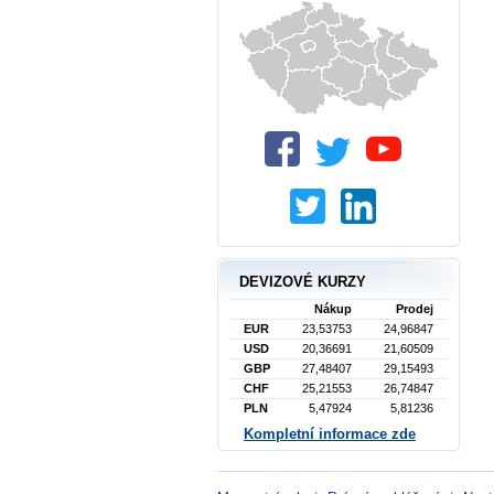
DEVIZOVÉ KURZY
Nákup
Prodej
EUR
23,53753
24,96847
USD
20,36691
21,60509
GBP
27,48407
29,15493
CHF
25,21553
26,74847
PLN
5,47924
5,81236
Kompletní informace zde