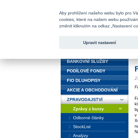
fio@fio.cz
Infomail:
Aby prohlížení našeho webu bylo pro Vás
cookies, které na našem webu používáme.
Fio banka
změnit kliknutím na odkaz „Nastavení coo
Upravit nastavení
ÚVOD
Ú
BANKOVNÍ SLUŽBY
PODÍLOVÉ FONDY
2
FIO DLUHOPISY
F
AKCIE A OBCHODOVÁNÍ
F
ZPRAVODAJSTVÍ
k
Zprávy z burzy
b
v
Odborné články
X
n
StockList
N
Analýzy