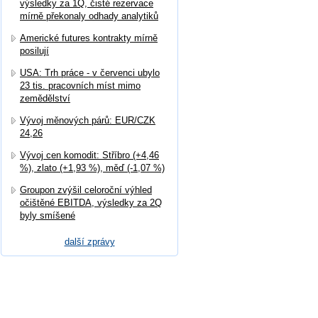
výsledky za 1Q, čisté rezervace
mírně překonaly odhady analytiků
Americké futures kontrakty mírně
posilují
USA: Trh práce - v červenci ubylo
23 tis. pracovních míst mimo
zemědělství
Vývoj měnových párů: EUR/CZK
24,26
Vývoj cen komodit: Stříbro (+4,46
%), zlato (+1,93 %), měď (-1,07 %)
Groupon zvýšil celoroční výhled
očištěné EBITDA, výsledky za 2Q
byly smíšené
další zprávy