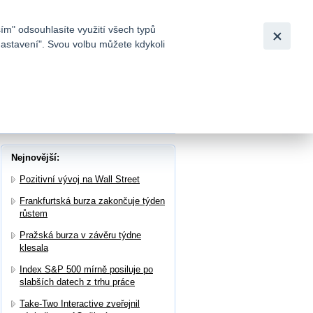
Bezpečnost
Česky
|
English
ím" odsouhlasíte využití všech typů
nastavení". Svou volbu můžete kdykoli
tků a
Nejnovější:
Pozitivní vývoj na Wall Street
Frankfurtská burza zakončuje týden
růstem
Pražská burza v závěru týdne
klesala
Index S&P 500 mírně posiluje po
slabších datech z trhu práce
Take-Two Interactive zveřejnil