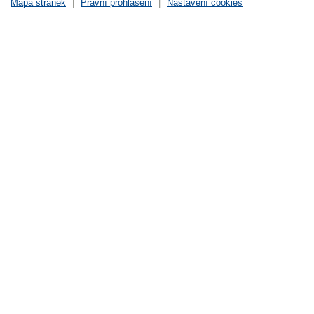
Mapa stránek
|
Právní prohlášení
|
Nastavení cookies