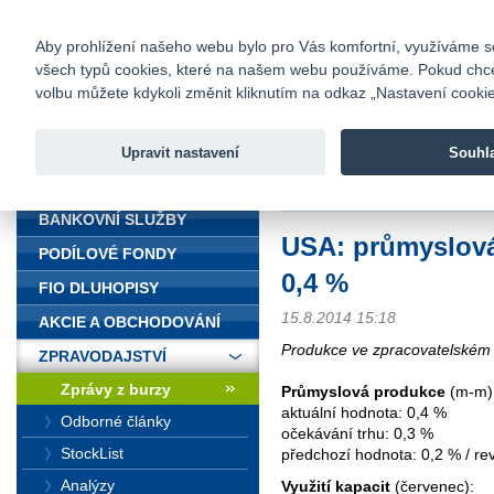
fio@fio.cz
Infomail:
Kontakty
|
Ceník
|
Kariéra
|
Na
Aby prohlížení našeho webu bylo pro Vás komfortní, využíváme sou
všech typů cookies, které na našem webu používáme. Pokud chcete 
Fio banka
volbu můžete kdykoli změnit kliknutím na odkaz „Nastavení cookies
Fio banka j
zprostředko
Upravit nastavení
Souhl
ÚVOD
Úvod
>
Zpravodajství
>
Zprávy z b
BANKOVNÍ SLUŽBY
USA: průmyslová
PODÍLOVÉ FONDY
0,4 %
FIO DLUHOPISY
15.8.2014 15:18
AKCIE A OBCHODOVÁNÍ
Produkce ve zpracovatelském s
ZPRAVODAJSTVÍ
Zprávy z burzy
Průmyslová produkce
(m-m) 
aktuální hodnota: 0,4 %
Odborné články
očekávání trhu: 0,3 %
StockList
předchozí hodnota: 0,2 % / rev
Analýzy
Využití kapacit
(červenec):