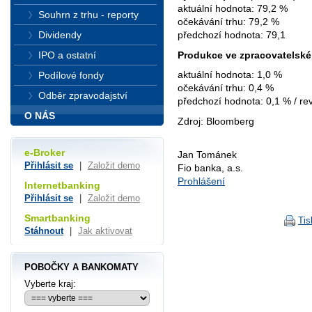
aktuální hodnota: 79,2 %
Souhrn z trhu - reporty
očekávání trhu: 79,2 %
předchozí hodnota: 79,1
Dividendy
Produkce ve zpracovatelské
IPO a ostatní
aktuální hodnota: 1,0 %
Podílové fondy
očekávání trhu: 0,4 %
Odběr zpravodajství
předchozí hodnota: 0,1 % / rev
O NÁS
Zdroj: Bloomberg
e-Broker
Jan Tománek
Přihlásit se
|
Založit demo
Fio banka, a.s.
Prohlášení
Internetbanking
Přihlásit se
|
Založit demo
Smartbanking
Tis
Stáhnout
|
Jak aktivovat
POBOČKY A BANKOMATY
Vyberte kraj: