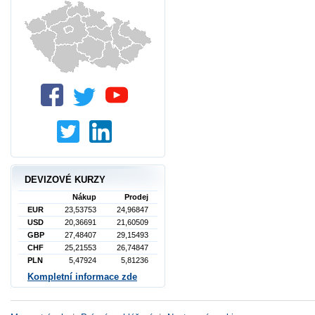
DEVIZOVÉ KURZY
Nákup
Prodej
EUR
23,53753
24,96847
USD
20,36691
21,60509
GBP
27,48407
29,15493
CHF
25,21553
26,74847
PLN
5,47924
5,81236
Kompletní informace zde