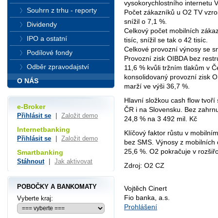
vysokorychlostního internetu 
Souhrn z trhu - reporty
Počet zákazníků u O2 TV vzros
snížil o 7,1 %.
Dividendy
Celkový počet mobilních zákaz
IPO a ostatní
tisíc, snížil se tak o 42 tisíc.
Celkové provozní výnosy se sní
Podílové fondy
Provozní zisk OIBDA bez restru
Odběr zpravodajství
11,6 % kvůli tržním tlakům v Č
konsolidovaný provozní zisk O
O NÁS
marží ve výši 36,7 %.
Hlavní složkou cash flow tvoří
e-Broker
ČR i na Slovensku. Bez zahrnut
Přihlásit se
|
Založit demo
24,8 % na 3 492 mil. Kč
Internetbanking
Klíčový faktor růstu v mobilní
Přihlásit se
|
Založit demo
bez SMS. Výnosy z mobilních 
25,6 %. O2 pokračuje v rozšiř
Smartbanking
Stáhnout
|
Jak aktivovat
Zdroj: O2 CZ
POBOČKY A BANKOMATY
Vojtěch Cinert
Fio banka, a.s.
Vyberte kraj:
Prohlášení