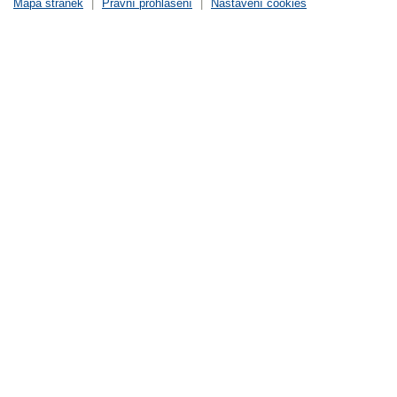
Mapa stránek
|
Právní prohlášení
|
Nastavení cookies