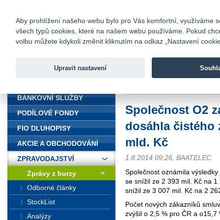
fio@fio.cz
Infomail:
Kontakty
|
Ceník
|
Kariéra
|
Na
Aby prohlížení našeho webu bylo pro Vás komfortní, využíváme sou
všech typů cookies, které na našem webu používáme. Pokud chcete 
Fio banka
volbu můžete kdykoli změnit kliknutím na odkaz „Nastavení cookies
Fio banka j
zprostředko
Upravit nastavení
Souhl
ÚVOD
Úvod
>
Zpravodajství
>
Zprávy z b
BANKOVNÍ SLUŽBY
Společnost O2 za
PODÍLOVÉ FONDY
dosáhla čistého 
FIO DLUHOPISY
mld. Kč
AKCIE A OBCHODOVÁNÍ
1.8.2014 09:26, BAATELEC
ZPRAVODAJSTVÍ
Společnost oznámila výsledky z
Zprávy z burzy
se snížil ze 2 393 mil. Kč na 
Odborné články
snížil ze 3 007 mil. Kč na 2 262
StockList
Počet nových zákazníků smluv
zvýšil o 2,5 % pro ČR a o15,7
Analýzy