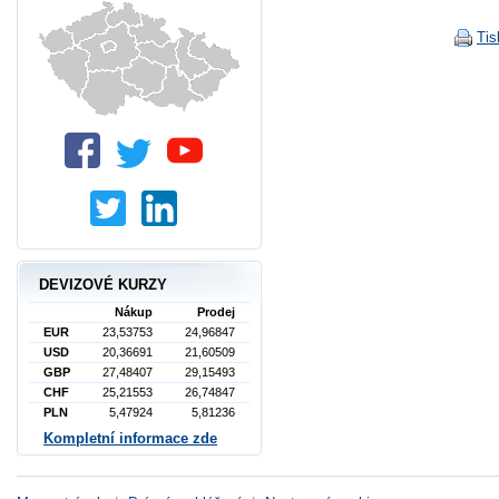
Tis
DEVIZOVÉ KURZY
Nákup
Prodej
EUR
23,53753
24,96847
USD
20,36691
21,60509
GBP
27,48407
29,15493
CHF
25,21553
26,74847
PLN
5,47924
5,81236
Kompletní informace zde