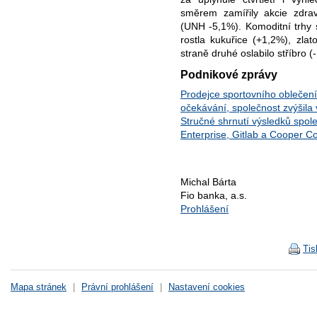
směrem zamířily akcie zdrav
(UNH -5,1%). Komoditní trhy 
rostla kukuřice (+1,2%), zla
straně druhé oslabilo stříbro 
Podnikové zprávy
Prodejce sportovního oblečení
očekávání, společnost zvýšila
Stručné shrnutí výsledků spol
Enterprise, Gitlab a Cooper C
Michal Bárta
Fio banka, a.s.
Prohlášení
Tis
Mapa stránek
|
Právní prohlášení
|
Nastavení cookies