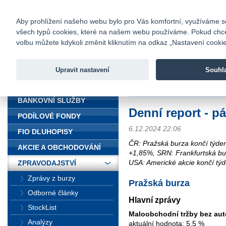
fio@fio.cz
Infomail:
Kontakty
|
Ceník
|
Kariéra
|
Na
Aby prohlížení našeho webu bylo pro Vás komfortní, využíváme sou
všech typů cookies, které na našem webu používáme. Pokud chcete 
Fio banka
volbu můžete kdykoli změnit kliknutím na odkaz „Nastavení cookies
Fio banka j
zprostředko
Upravit nastavení
Souhl
ÚVOD
Úvod
>
Zpravodajství
>
Souhrn z tr
BANKOVNÍ SLUŽBY
Denní report - p
PODÍLOVÉ FONDY
6.12.2024 22:06
FIO DLUHOPISY
ČR: Pražská burza končí týd
AKCIE A OBCHODOVÁNÍ
+1,85%, SRN: Frankfurtská bur
USA: Americké akcie končí týd
ZPRAVODAJSTVÍ
Zprávy z burzy
Pražská burza
Odborné články
Hlavní zprávy
StockList
Maloobchodní tržby bez au
Analýzy
aktuální hodnota: 5,5 %