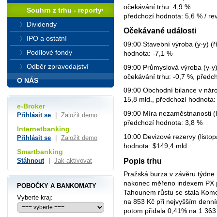
očekávání trhu: 4,9 %
Souhrn z trhu - reporty
předchozí hodnota: 5,6 % / re
Dividendy
Očekávané události
IPO a ostatní
09:00 Stavební výroba (y-y) (ří
Podílové fondy
hodnota: -7,1 %
Odběr zpravodajství
09:00 Průmyslová výroba (y-y) 
očekávání trhu: -0,7 %, předc
O NÁS
09:00 Obchodní bilance v národ
15,8 mld., předchozí hodnota:
e-Broker
09:00 Míra nezaměstnanosti (l
Přihlásit se
|
Založit demo
předchozí hodnota: 3,8 %
Internetbanking
10:00 Devizové rezervy (listop
Přihlásit se
|
Založit demo
hodnota: $149,4 mld.
Smartbanking
Popis trhu
Stáhnout
|
Jak aktivovat
Pražská burza v závěru týdne 
nakonec měřeno indexem PX po
POBOČKY A BANKOMATY
Tahounem růstu se stala Kome
Vyberte kraj:
na 853 Kč při nejvyšším denní
potom přidala 0,41% na 1 363 