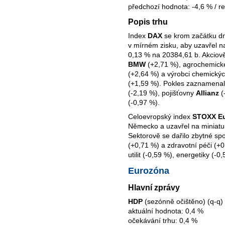
předchozí hodnota: -4,6 % / re
Popis trhu
Index
DAX
se krom začátku d
v mírném zisku, aby uzavřel n
0,13 % na 20384,61 b. Akciově
BMW
(+2,71 %), agrochemick
(+2,64 %) a výrobci chemický
(+1,59 %). Pokles zaznamenal
(-2,19 %), pojišťovny
Allianz
(
(-0,97 %).
Celoevropský index
STOXX E
Německo a uzavřel na miniatu
Sektorově se dařilo zbytné sp
(+0,71 %) a zdravotní péči (+0
utilit (-0,59 %), energetiky (-0
Eurozóna
Hlavní zprávy
HDP
(sezónně očištěno) (q-q)
aktuální hodnota: 0,4 %
očekávání trhu: 0,4 %