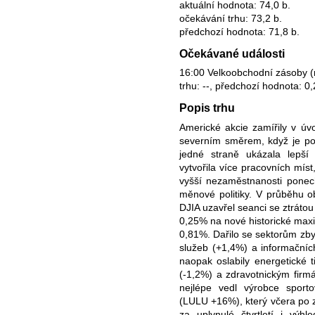
aktuální hodnota: 74,0 b.
očekávání trhu: 73,2 b.
předchozí hodnota: 71,8 b.
Očekávané události
16:00 Velkoobchodní zásoby (
trhu: --, předchozí hodnota: 0
Popis trhu
Americké akcie zamířily v ú
severním směrem, když je pov
jedné straně ukázala lepší
vytvořila více pracovních míst
vyšší nezaměstnanosti ponech
měnové politiky. V průběhu 
DJIA uzavřel seanci se ztrátou
0,25% na nové historické ma
0,81%. Dařilo se sektorům zb
služeb (+1,4%) a informačníc
naopak oslabily energetické ti
(-1,2%) a zdravotnickým firm
nejlépe vedl výrobce sporto
(LULU +16%), který včera po za
za uplynulé čtvrtletí i vý