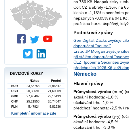
na 736 Kč. Naopak zisky z toh
Colt CZ a ubraly -1,36% na 
klesla o -1,13% s oceněním po
nepatrných -0,05% na 941 Kč. 
pražskou burzu úspěšný, když 
Podnikové zprávy
Gen Digital: Zacks zvyšuje cíl
doporučení "neutral"
Erste: JP Morgan zvyšuje cíl
při stálém doporučení "overwei
ČEZ: Ipopema Securities zvyšu
předchozích 1026 Kč, drží dop
Německo
DEVIZOVÉ KURZY
Nákup
Prodej
Hlavní zprávy
EUR
23,53753
24,96847
Průmyslová výroba
(m-m) (se
USD
20,36691
21,60509
GBP
27,48407
29,15493
aktuální hodnota: -1,0 %
CHF
25,21553
26,74847
očekávání trhu: 1,0 %
PLN
5,47924
5,81236
předchozí hodnota: -2,5 % / r
Kompletní informace zde
Průmyslová výroba
(y-y) (oči
aktuální hodnota: -4,5 %
očekávání trhu: -3,3 %