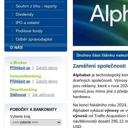
Souhrn z trhu - reporty
Dividendy
IPO a ostatní
Podílové fondy
Odběr zpravodajství
O NÁS
Druhou část článku nalez
e-Broker
Zaměření společnosti
Přihlásit se
|
Založit demo
Alphabet
je technologický kon
Internetbanking
dceřiných společností. Výnosy
Přihlásit se
|
Založit demo
jsou reklamy, které v roce 2024
Smartbanking
výnosů jsou mimo jiné z předp
Stáhnout
|
Jak aktivovat
hardwaru.
Na konci fiskálního roku 2024,
POBOČKY A BANKOMATY
Alphabet vykázal
výnosy
ve v
výnosů
od Traffic Acquisition
Vyberte kraj:
návštěvnosti) dosáhl 295,12 
USD.