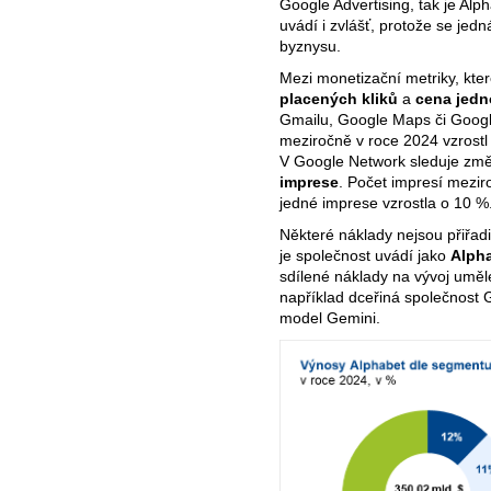
Google Advertising, tak je Alp
uvádí i zvlášť, protože se jed
byznysu.
Mezi monetizační metriky, kter
placených kliků
a
cena jedn
Gmailu, Google Maps či Google
meziročně v roce 2024 vzrostl
V Google Network sleduje z
imprese
. Počet impresí mezir
jedné imprese vzrostla o 10 %
Některé náklady nejsou přiřad
je společnost uvádí jako
Alpha
sdílené náklady na vývoj umělé
například dceřiná společnost 
model Gemini.