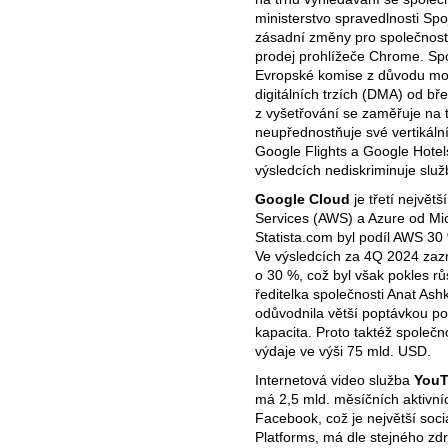
ministerstvo spravedlnosti Sp
zásadní změny pro společnost
prodej prohlížeče Chrome. Spo
Evropské komise z důvodu mo
digitálních trzích (DMA) od b
z vyšetřování se zaměřuje na 
neupřednostňuje své vertikál
Google Flights a Google Hotel
výsledcích nediskriminuje služb
Google Cloud
je třetí nejvě
Services (AWS) a Azure od Mic
Statista.com byl podíl AWS 3
Ve výsledcích za 4Q 2024 zaz
o 30 %, což byl však pokles rů
ředitelka společnosti Anat Ash
odůvodnila větší poptávkou po
kapacita. Proto taktéž společ
výdaje ve výši 75 mld. USD.
Internetová video služba
You
má 2,5 mld. měsíčních aktivní
Facebook, což je největší soci
Platforms, má dle stejného zdr