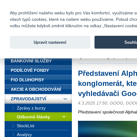
fio@fio.cz
Infomail:
Kontakty
|
Ceník
|
Kariéra
|
Na
Aby prohlížení našeho webu bylo pro Vás komfortní, využíváme sou
všech typů cookies, které na našem webu používáme. Pokud chcete 
Fio banka
volbu můžete kdykoli změnit kliknutím na odkaz „Nastavení cookies
Fio banka j
zprostředko
Upravit nastavení
Souhl
ÚVOD
Úvod
>
Zpravodajství
>
Odborné č
vyhledávači Google (1. část)
BANKOVNÍ SLUŽBY
PODÍLOVÉ FONDY
Představení Alp
FIO DLUHOPISY
konglomerát, kte
AKCIE A OBCHODOVÁNÍ
vyhledávači Goog
ZPRAVODAJSTVÍ
4.3.2025 17:50, GOOG, GO
Zprávy z burzy
Představení společnosti Alpha
Odborné články
StockList
Analýzy