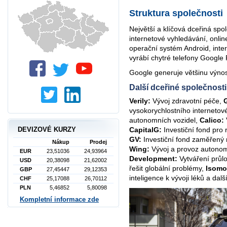
Struktura společnosti
Největší a klíčová dceřiná spo
internetové vyhledávání, onlin
operační systém Android, inte
vyrábí chytré telefony Google P
Google generuje většinu výno
Další dceřiné společnosti
Verily:
Vývoj zdravotní péče,
vysokorychlostního internetov
autonomních vozidel,
Calico:
DEVIZOVÉ KURZY
CapitalG:
Investiční fond pro
GV:
Investiční fond zaměřený 
Nákup
Prodej
Wing:
Vývoj a provoz autono
EUR
23,51036
24,93964
Development:
Vytváření průl
USD
20,38098
21,62002
řešit globální problémy,
Isomo
GBP
27,45447
29,12353
inteligence k vývoji léků a další
CHF
25,17088
26,70112
PLN
5,46852
5,80098
Kompletní informace zde