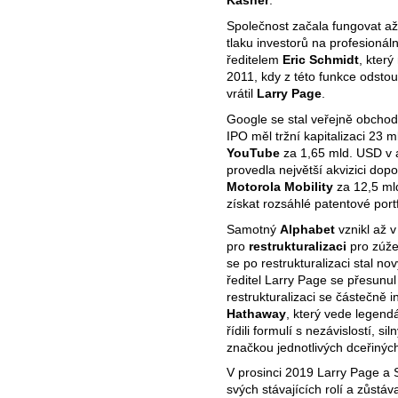
Kasner
.
Společnost začala fungovat až
tlaku investorů na profesioná
ředitelem
Eric Schmidt
, který
2011, kdy z této funkce odstou
vrátil
Larry Page
.
Google se stal veřejně obchod
IPO měl tržní kapitalizaci 23 
YouTube
za 1,65 mld. USD v a
provedla největší akvizici dop
Motorola Mobility
za 12,5 ml
získat rozsáhlé patentové portf
Samotný
Alphabet
vznikl až 
pro
restrukturalizaci
pro zúže
se po restrukturalizaci stal n
ředitel Larry Page se přesunu
restrukturalizaci se částečně 
Hathaway
, který vede legendá
řídili formulí s nezávislostí, si
značkou jednotlivých dceřinýc
V prosinci 2019 Larry Page a 
svých stávajících rolí a zůstáv