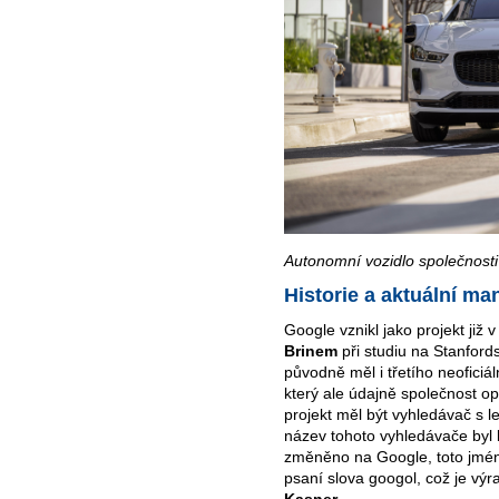
Autonomní vozidlo společnos
Historie a aktuální m
Google vznikl jako projekt již
Brinem
při studiu na Stanfordsk
původně měl i třetího neoficiá
který ale údajně společnost op
projekt měl být vyhledávač s l
název tohoto vyhledávače byl
změněno na Google, toto jméno 
psaní slova googol, což je výr