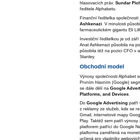
hlasovacích práv.
Sundar Pic
ředitele Alphabetu.
Finanční ředitelka společnosti
Ashkenazi
. V minulosti působ
farmaceutickém gigantu Eli Lill
Investiční ředitelkou je od zář
Anat Ashkenazi působila na po
působila též na pozici CFO v 
Stanley.
Obchodní model
Výnosy společnosti Alphabet se
Prvním hlavním (Google) se
se dále dělí na
Google Advert
Platforms, and Devices
.
Do
Google Advertising
patří
z reklamy ze služeb, kde se re
Gmail, internetové mapy Goog
Play. Taktéž sem patří výnosy
platforem patřící do Google Ne
platforma zaměřená na monetiz
určená pro vlastníky webových