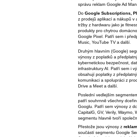
správu reklam Google Ad Man
Do
Google Subscriptions, P
z prodejů aplikací a nákupů v 
tržby z hardwaru jako je fitness
produkty pro chytrou domácnos
Google Pixel. Patří sem i př
Music, YouTube TV a další.
Druhým hlavním (Google) se
výnosy z poplatků a předplatný
kybernetickou bezpečnost, dat
infrastruktury AI. Patří sem i
obsahují poplatky z předplatn
komunikaci a spolupráci z prod
Drive a Meet a další.
Poslední vedlejším segmentem
patří souhrnně všechny dceřiné
Googlu. Patří sem výnosy z dc
CapitalG, GV, Verily, Waymo, 
segmentu hlavně tvoří společno
Přestože jsou výnosy z
rekla
součástí segmentu Google Ser