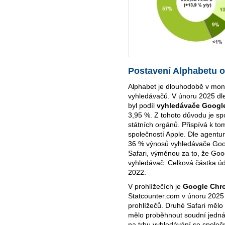
Postavení Alphabetu o
Alphabet je dlouhodobě v mon
vyhledávačů. V únoru 2025 dl
byl podíl
vyhledávače Googl
3,95 %. Z tohoto důvodu je s
státních orgánů. Přispívá k t
společností Apple. Dle agentu
36 % výnosů vyhledávače Googl
Safari, výměnou za to, že Goog
vyhledávač. Celková částka ú
2022.
V prohlížečích je
Google Chr
Statcounter.com v únoru 2025 
prohlížečů. Druhé Safari mělo 
mělo proběhnout soudní jedn
na trhu vyhledávání se společ