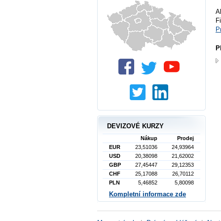
A
F
P
P
DEVIZOVÉ KURZY
Nákup
Prodej
EUR
23,51036
24,93964
USD
20,38098
21,62002
GBP
27,45447
29,12353
CHF
25,17088
26,70112
PLN
5,46852
5,80098
Kompletní informace zde