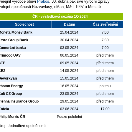
veřejnil výrobce obuvi
Prabos
. 30. dubna pak své výroční zprávy
veřejní společnosti Bezvavlasy, eMan, M&T 1997 a Mmcité.
ČR - výsledková sezóna 1Q 2024
Společnost
Datum
Čas zveřejnění
Moneta Money Bank
25.04.2024
7:00
Erste Group Bank
30.04.2024
7:30
Komerční banka
03.05.2024
7:00
Primoco UAV
06.05.2024
před trhem
CTP
09.05.2024
před trhem
ČEZ
14.05.2024
před trhem
Gevorkyan
15.05.2024
před trhem
Photon Energy
16.05.2024
po trhu
Colt CZ Group
23.05.2024
před trhem
Vienna Insurance Group
29.05.2024
před trhem
Kofola
03.06.2024
17:00
hilip Morris ČR
Pouze pololetní
--
droj: Jednotlivé společnosti