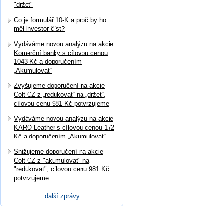
"držet"
Co je formulář 10-K a proč by ho
měl investor číst?
Vydáváme novou analýzu na akcie
Komerční banky s cílovou cenou
1043 Kč a doporučením
„Akumulovat“
Zvyšujeme doporučení na akcie
Colt CZ z „redukovat“ na „držet“,
cílovou cenu 981 Kč potvrzujeme
Vydáváme novou analýzu na akcie
KARO Leather s cílovou cenou 172
Kč a doporučením „Akumulovat“
Snižujeme doporučení na akcie
Colt CZ z "akumulovat" na
"redukovat", cílovou cenu 981 Kč
potvrzujeme
další zprávy