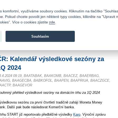
Kontakty
|
Ceník
|
Kariéra
|
Napište nám
|
Časté dotazy
|
Vztahy s investory
|
 komfortní, využíváme soubory cookies. Kliknutím na tlačítko "Souhlas
 Pokud chcete povolit jen některé typy cookies, klikněte na "Upravit 
kies“. Více o cookies zjistíte
zde
.
Fio banka je moderní česká banka. Poskytuje účty bez popla
zprostředkovává investice do cenných papírů.
Souhlasím
vod
>
Zpravodajství
>
Odborné články
>
ČR: Kalendář výsledkové sezóny za 1Q
ČR: Kalendář výsledkové sezóny za
1Q 2024
3.4.2024 09:19, BAATABAK, BAAKOMB, BAACEZ, BAAERBAG,
AAVIG, BAAGECBA, BABKOFOL, BAAPEN, BAAPRIUA, BAACZGCE,
AACTP, BAAGEVOR
ouhrnný přehled výsledkové sezóny na domácím trhu za 1Q 2024
ýsledkovou sezónu za první čtvrtletí tradičně zahájí Moneta Money
ank. Další pak bude následovat Komerční banka.
 trhu START již reportovalo předběžné výsledky
Karo
. Výroční zprávu