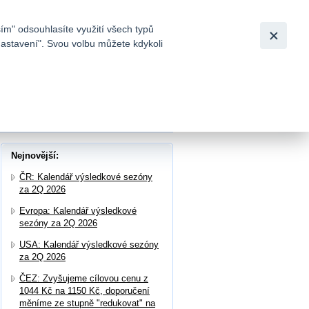
Bezpečnost
Česky
|
English
ím" odsouhlasíte využití všech typů
nastavení". Svou volbu můžete kdykoli
tků a
 2024
Nejnovější:
ČR: Kalendář výsledkové sezóny
za 2Q 2026
Evropa: Kalendář výsledkové
sezóny za 2Q 2026
USA: Kalendář výsledkové sezóny
za 2Q 2026
ČEZ: Zvyšujeme cílovou cenu z
1044 Kč na 1150 Kč, doporučení
měníme ze stupně "redukovat" na