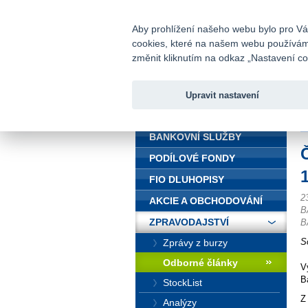
fio@fio.cz
Infomail:
Aby prohlížení našeho webu bylo pro Vás
cookies, které na našem webu používáme.
Fio banka
změnit kliknutím na odkaz „Nastavení coo
Upravit nastavení
ÚVOD
Ú
BANKOVNÍ SLUŽBY
PODÍLOVÉ FONDY
FIO DLUHOPISY
2
AKCIE A OBCHODOVÁNÍ
B
ZPRAVODAJSTVÍ
B
S
Zprávy z burzy
Odborné články
V
B
StockList
Z
Analýzy