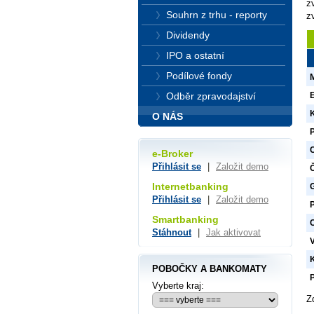
z
Souhrn z trhu - reporty
z
Dividendy
IPO a ostatní
Podílové fondy
Odběr zpravodajství
O NÁS
e-Broker
Přihlásit se
|
Založit demo
Internetbanking
Přihlásit se
|
Založit demo
Smartbanking
Stáhnout
|
Jak aktivovat
POBOČKY A BANKOMATY
P
Vyberte kraj:
Z