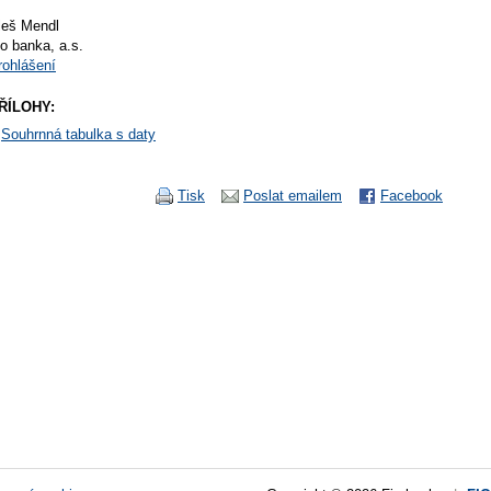
leš Mendl
io banka, a.s.
rohlášení
ŘÍLOHY:
Souhrnná tabulka s daty
Tisk
Poslat emailem
Facebook