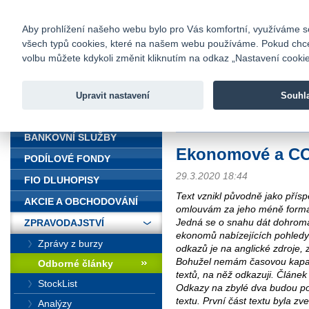
fio@fio.cz
Infomail:
Kontakty
|
Ceník
|
Kariéra
|
Na
Aby prohlížení našeho webu bylo pro Vás komfortní, využíváme sou
všech typů cookies, které na našem webu používáme. Pokud chcete 
Fio banka
volbu můžete kdykoli změnit kliknutím na odkaz „Nastavení cookies
Fio banka j
zprostředko
Upravit nastavení
Souhl
ÚVOD
Úvod
>
Zpravodajství
>
Odborné č
BANKOVNÍ SLUŽBY
Ekonomové a COV
PODÍLOVÉ FONDY
29.3.2020 18:44
FIO DLUHOPISY
Text vznikl původně jako přísp
AKCIE A OBCHODOVÁNÍ
omlouvám za jeho méně formáln
Jedná se o snahu dát dohrom
ZPRAVODAJSTVÍ
ekonomů nabízejících pohledy
Zprávy z burzy
odkazů je na anglické zdroje,
Bohužel nemám časovou kapac
Odborné články
textů, na něž odkazuji. Článek
StockList
Odkazy na zbylé dva budou po 
textu. První část textu byla z
Analýzy