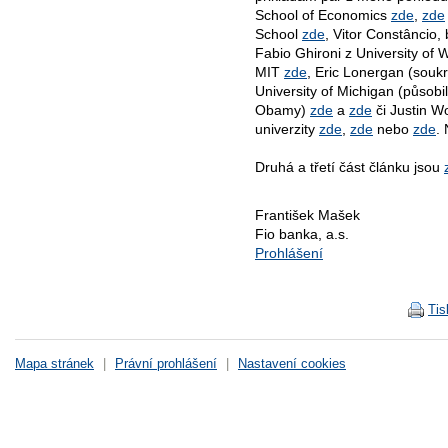
School of Economics
zde
,
zde
School
zde
, Vitor Constâncio,
Fabio Ghironi z University of
MIT
zde
, Eric Lonergan (souk
University of Michigan (působil
Obamy)
zde
a
zde
či Justin Wo
univerzity
zde
,
zde
nebo
zde
.
Druhá a třetí část článku jsou
František Mašek
Fio banka, a.s.
Prohlášení
Tis
Mapa stránek
|
Právní prohlášení
|
Nastavení cookies