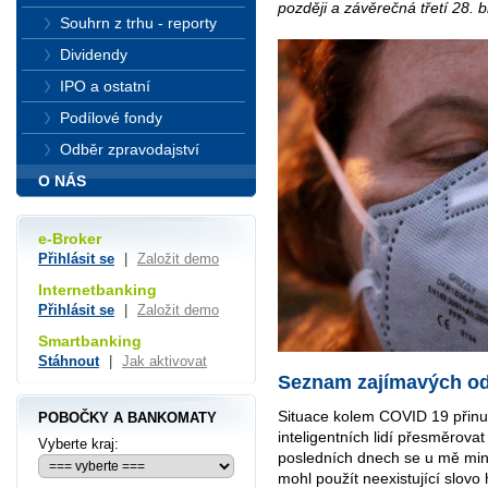
později a závěrečná třetí 28. 
Souhrn z trhu - reporty
Dividendy
IPO a ostatní
Podílové fondy
Odběr zpravodajství
O NÁS
e-Broker
Přihlásit se
|
Založit demo
Internetbanking
Přihlásit se
|
Založit demo
Smartbanking
Stáhnout
|
Jak aktivovat
Seznam zajímavých o
Situace kolem COVID 19 přinut
POBOČKY A BANKOMATY
inteligentních lidí přesměrova
Vyberte kraj:
posledních dnech se u mě minu
mohl použít neexistující slovo