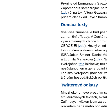
První je od Emmanuela Saeze
Zapomenout samozřejmě nelze
(
zde
) či na text Vitora Gaspar
přidám článek od Jaye Shamb
Domácí texty
Vše výše zmíněné je buď psan
zahraniční případy. V České r
výše zmíněných článcích pro č
CERGE-EI (
zde
). Hezký vhled
toho, o čem je dnešní situace
IDEA Jakub Steiner, Daniel M
a Ludmila Matysková (
zde
). N
zveřejněna
tato
iniciativa; nez
nezůstanou jen u generování 
i do širší veřejnosti (novináři 
tvůrcům hospodářských politik.
Twitterové odkazy
Mnozí ekonomové prozatím své
strukturovaných textech, avšak 
Zajímavých vláken jsem za pos
přikládám pár z mého pohledu