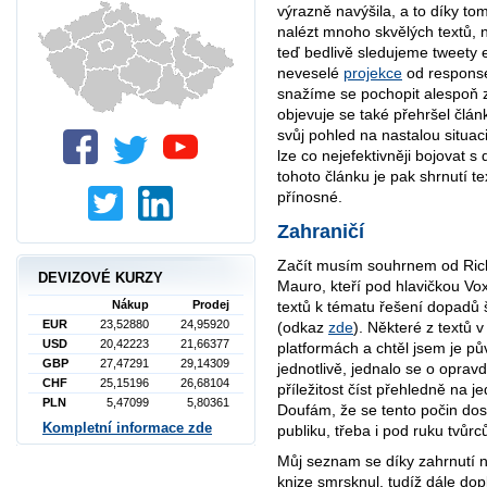
výrazně navýšila, a to díky to
nalézt mnoho skvělých textů, 
teď bedlivě sledujeme tweety
neveselé
projekce
od response
snažíme se pochopit alespoň zá
objevuje se také přehršel člá
svůj pohled na nastalou situa
lze co nejefektivněji bojovat
tohoto článku je pak shrnutí tex
přínosné.
Zahraničí
Začít musím souhrnem od Rich
DEVIZOVÉ KURZY
Mauro, kteří pod hlavičkou Vox
textů k tématu řešení dopadů 
Nákup
Prodej
EUR
23,52880
24,95920
(odkaz
zde
). Některé z textů 
USD
20,42223
21,66377
platformách a chtěl jsem je p
GBP
27,47291
29,14309
jednotlivě, jednalo se o opra
CHF
25,15196
26,68104
příležitost číst přehledně na 
PLN
5,47099
5,80361
Doufám, že se tento počin do
Kompletní informace zde
publiku, třeba i pod ruku tvůrc
Můj seznam se díky zahrnutí n
knize smrsknul, tudíž dále dopl