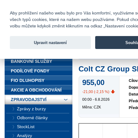
fio@fio.cz
Infomail:
Kontakty
|
Ceník
|
Kariéra
|
Na
Aby prohlížení našeho webu bylo pro Vás komfortní, využíváme sou
všech typů cookies, které na našem webu používáme. Pokud chcete 
Fio banka
volbu můžete kdykoli změnit kliknutím na odkaz „Nastavení cookies
Fio banka j
zprostředko
Upravit nastavení
Souhl
ÚVOD
Úvod
>
Zpravodajství
>
Colt CZ G
BANKOVNÍ SLUŽBY
Colt CZ Group 
PODÍLOVÉ FONDY
FIO DLUHOPISY
955,00
Cílov
Dopo
AKCIE A OBCHODOVÁNÍ
-21,00 (-2,15 %)
Datu
ZPRAVODAJSTVÍ
00:00 - 6.8.2026
Předc
Měna: CZK
Před
Zprávy z burzy
Odborné články
StockList
Analýzy