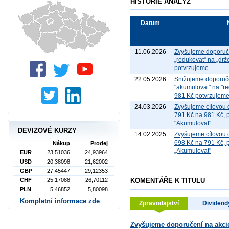
HISTORIE ANALÝZ
Datum
11.06.2026
Zvyšujeme doporuče
„redukovat“ na „drž
potvrzujeme
22.05.2026
Snižujeme doporuče
"akumulovat" na "re
981 Kč potvrzujem
24.03.2026
Zvyšujeme cílovou 
791 Kč na 981 Kč, 
"Akumulovat"
DEVIZOVÉ KURZY
14.02.2025
Zvyšujeme cílovou 
698 Kč na 791 Kč, 
Nákup
Prodej
„Akumulovat"
EUR
23,51036
24,93964
USD
20,38098
21,62002
GBP
27,45447
29,12353
CHF
25,17088
26,70112
KOMENTÁŘE K TITULU
PLN
5,46852
5,80098
Kompletní informace zde
Zpravodajství
Dividend
Zvyšujeme doporučení na akcie