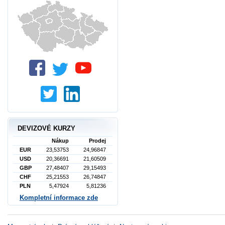
DEVIZOVÉ KURZY
Nákup
Prodej
EUR
23,53753
24,96847
USD
20,36691
21,60509
GBP
27,48407
29,15493
CHF
25,21553
26,74847
PLN
5,47924
5,81236
Kompletní informace zde