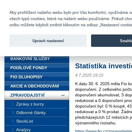
fio@fio.cz
Infomail:
Kontakty
|
Ceník
|
Kariéra
|
Na
Aby prohlížení našeho webu bylo pro Vás komfortní, využíváme sou
všech typů cookies, které na našem webu používáme. Pokud chcete 
Fio banka
volbu můžete kdykoli změnit kliknutím na odkaz „Nastavení cookies
Fio banka j
zprostředko
Upravit nastavení
Souhl
ÚVOD
Úvod
>
Zpravodajství
>
Statistika
BANKOVNÍ SLUŽBY
Statistika inves
PODÍLOVÉ FONDY
4.7.2025 19:15
FIO DLUHOPISY
K datu 30. 6. 2025 měla Fio ba
AKCIE A OBCHODOVÁNÍ
doporučení. Z celkového počtu
doporučení akumulovat, 3 dop
ZPRAVODAJSTVÍ
redukovat a 0 doporučení proda
Zprávy z burzy
doporučení byl: 0 % koupit, 4
redukovat a 0 % prodat. Žádn
Odborné články
předcházejících 12 měsících po
StockList
významného rozsahu.
Analýzy
https://www.fio.cz/zpravodajstvi