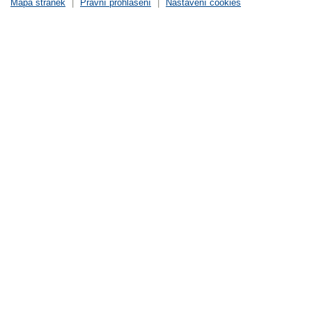
Mapa stránek
|
Právní prohlášení
|
Nastavení cookies