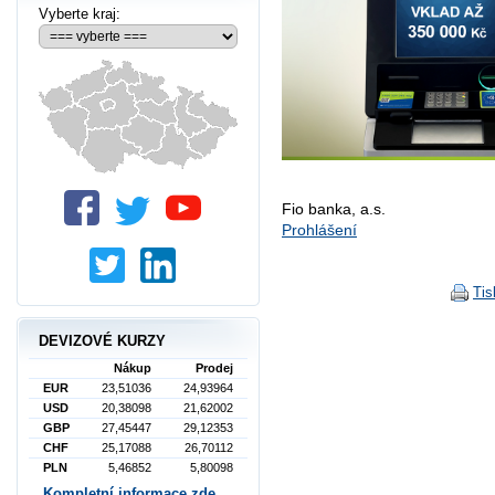
Vyberte kraj:
Fio banka, a.s.
Prohlášení
Tis
DEVIZOVÉ KURZY
Nákup
Prodej
EUR
23,51036
24,93964
USD
20,38098
21,62002
GBP
27,45447
29,12353
CHF
25,17088
26,70112
PLN
5,46852
5,80098
Kompletní informace zde