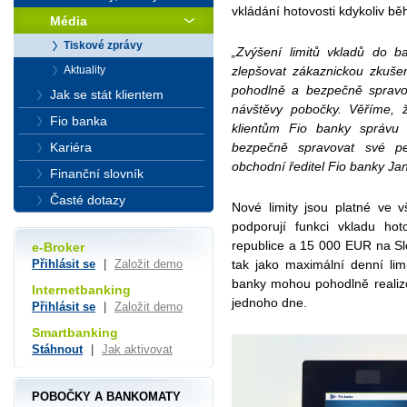
vkládání hotovosti kdykoliv b
Média
Tiskové zprávy
„Zvýšení limitů vkladů do b
zlepšovat zákaznickou zkušen
Aktuality
pohodlně a bezpečně spravo
Jak se stát klientem
návštěvy pobočky. Věříme, ž
Fio banka
klientům Fio banky správu 
bezpečně spravovat své pen
Kariéra
obchodní ředitel Fio banky Ja
Finanční slovník
Časté dotazy
Nové limity jsou platné ve 
podporují funkci vkladu ho
republice a 15 000 EUR na Slo
e-Broker
tak jako maximální denní limit
Přihlásit se
|
Založit demo
banky mohou pohodlně realizov
Internetbanking
jednoho dne.
Přihlásit se
|
Založit demo
Smartbanking
Stáhnout
|
Jak aktivovat
POBOČKY A BANKOMATY