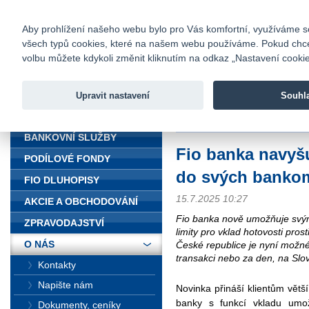
fio@fio.cz
Infomail:
Kontakty
|
Ceník
|
Kariéra
|
Na
Aby prohlížení našeho webu bylo pro Vás komfortní, využíváme sou
všech typů cookies, které na našem webu používáme. Pokud chcete 
Fio banka
volbu můžete kdykoli změnit kliknutím na odkaz „Nastavení cookies
Fio banka j
zprostředko
Upravit nastavení
Souhl
ÚVOD
Úvod
>
O nás
>
Média
>
Tiskové z
BANKOVNÍ SLUŽBY
Fio banka navyšu
PODÍLOVÉ FONDY
do svých banko
FIO DLUHOPISY
15.7.2025 10:27
AKCIE A OBCHODOVÁNÍ
Fio banka nově umožňuje svým
ZPRAVODAJSTVÍ
limity pro vklad hotovosti pros
O NÁS
České republice je nyní možné
transakci nebo za den, na Sl
Kontakty
Napište nám
Novinka přináší klientům větší
banky s funkcí vkladu umož
Dokumenty, ceníky