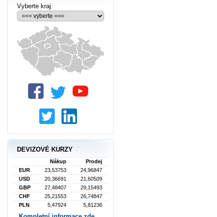
Vyberte kraj:
DEVIZOVÉ KURZY
Nákup
Prodej
EUR
23,53753
24,96847
USD
20,36691
21,60509
GBP
27,48407
29,15493
CHF
25,21553
26,74847
PLN
5,47924
5,81236
Kompletní informace zde