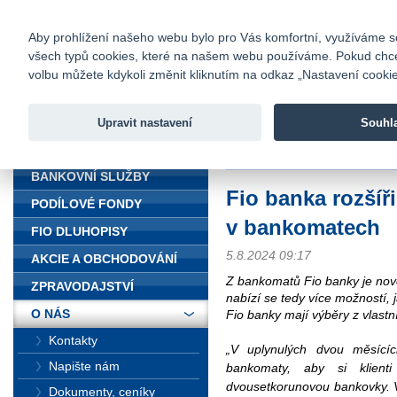
fio@fio.cz
Infomail:
Kontakty
|
Ceník
|
Kariéra
|
Na
Aby prohlížení našeho webu bylo pro Vás komfortní, využíváme sou
všech typů cookies, které na našem webu používáme. Pokud chcete 
Fio banka
volbu můžete kdykoli změnit kliknutím na odkaz „Nastavení cookies
Fio banka j
zprostředko
Upravit nastavení
Souhl
ÚVOD
Úvod
>
O nás
>
Média
>
Tiskové z
BANKOVNÍ SLUŽBY
Fio banka rozšíř
PODÍLOVÉ FONDY
v bankomatech
FIO DLUHOPISY
5.8.2024 09:17
AKCIE A OBCHODOVÁNÍ
Z bankomatů Fio banky je nov
ZPRAVODAJSTVÍ
nabízí se tedy více možností, j
O NÁS
Fio banky mají výběry z vlas
Kontakty
„V uplynulých dvou měsícíc
Napište nám
bankomaty, aby si klient
dvousetkorunovou bankovky. V
Dokumenty, ceníky