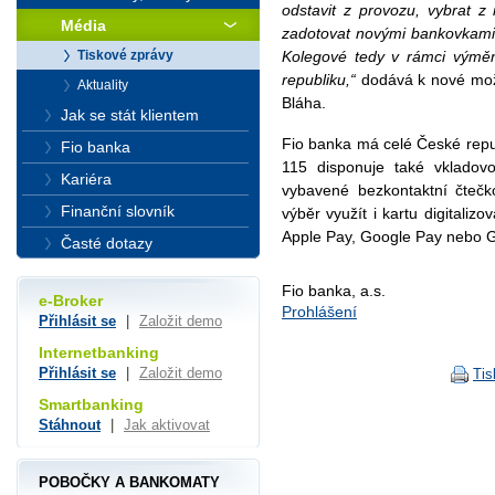
odstavit z provozu, vybrat z 
Média
zadotovat novými bankovkami
Tiskové zprávy
Kolegové tedy v rámci výměn
republiku,“
dodává k nové možn
Aktuality
Bláha.
Jak se stát klientem
Fio banka má celé České repu
Fio banka
115 disponuje také vkladov
Kariéra
vybavené bezkontaktní čtečk
Finanční slovník
výběr využít i kartu digitali
Apple Pay, Google Pay nebo 
Časté dotazy
Fio banka, a.s.
e-Broker
Prohlášení
Přihlásit se
|
Založit demo
Internetbanking
Přihlásit se
|
Založit demo
Tis
Smartbanking
Stáhnout
|
Jak aktivovat
POBOČKY A BANKOMATY