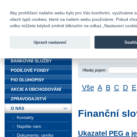
fio@fio.cz
Infomail:
Kontakty
|
Ceník
|
Kariéra
|
Na
Aby prohlížení našeho webu bylo pro Vás komfortní, využíváme sou
všech typů cookies, které na našem webu používáme. Pokud chcete 
Fio banka
volbu můžete kdykoli změnit kliknutím na odkaz „Nastavení cookies
Fio banka j
zprostředko
Upravit nastavení
Souhl
ÚVOD
Úvod
>
O nás
>
Fin
BANKOVNÍ SLUŽBY
Hledej pojem:
PODÍLOVÉ FONDY
FIO DLUHOPISY
Vše
A
B
C
D
E
AKCIE A OBCHODOVÁNÍ
ZPRAVODAJSTVÍ
O NÁS
Finanční slo
Kontakty
Napište nám
Ukazatel PEG a je
Dokumenty, ceníky