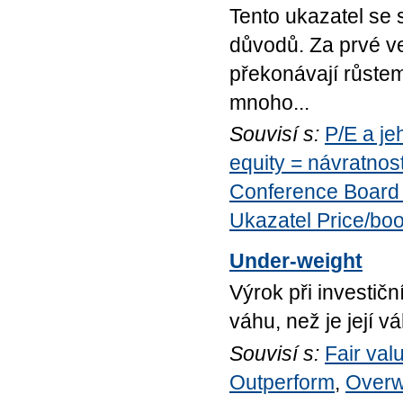
Tento ukazatel se 
důvodů. Za prvé v
překonávají růstem
mnoho...
Souvisí s:
P/E a je
equity = návratnost
Conference Boar
Ukazatel Price/bo
Under-weight
Výrok při investičn
váhu, než je její v
Souvisí s:
Fair val
Outperform
,
Overw