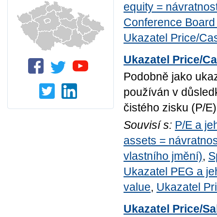
equity = návratnost
Conference Boar
Ukazatel Price/Ca
Ukazatel Price/C
Podobně jako ukaza
používán v důsled
čistého zisku (P/E
Souvisí s:
P/E a je
assets = návratnost
vlastního jmění)
,
S
Ukazatel PEG a jeh
value
,
Ukazatel Pr
Ukazatel Price/Sa