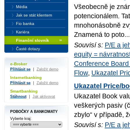
Všeobecně je známo
Média
potencionálem. Ta
Jak se stát klientem
Fio banka
mnohonásobně zvýš
Kariéra
Znamená to poto...
Finanční slovník
Souvisí s:
P/E a je
Časté dotazy
equity = návratnost
Conference Boar
e-Broker
Přihlásit se
|
Založit demo
Flow
,
Ukazatel Pri
Internetbanking
Přihlásit se
|
Založit demo
Ukazatel Price/bo
Smartbanking
Ukazatel Book valu
Stáhnout
|
Jak aktivovat
veškerých pasiv (či
POBOČKY A BANKOMATY
zbylo“ v případě, ž
Vyberte kraj:
Souvisí s:
P/E a je