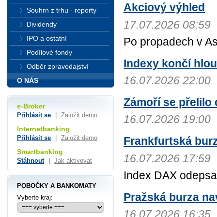
Akciový výhled
Souhrn z trhu - reporty
17.07.2026 08:59
Dividendy
IPO a ostatní
Po propadech v Asi
Podílové fondy
Indexy končí hlo
Odběr zpravodajství
16.07.2026 22:00
O NÁS
Zámoří se přelilo
e-Broker
Přihlásit se
|
Založit demo
16.07.2026 19:00
Internetbanking
Přihlásit se
|
Založit demo
Frankfurtská burz
Smartbanking
16.07.2026 17:59
Stáhnout
|
Jak aktivovat
Index DAX odepsal
POBOČKY A BANKOMATY
Pražská burza nav
Vyberte kraj:
16.07.2026 16:35