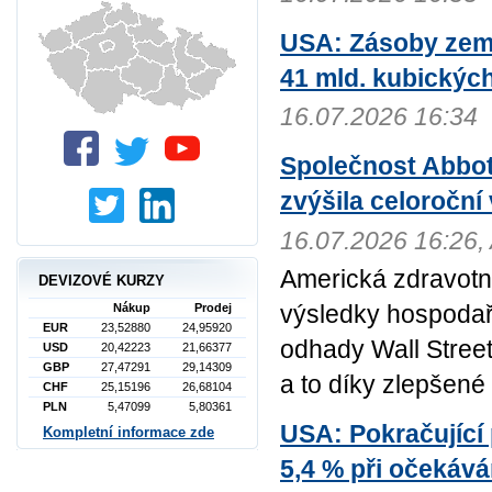
USA: Zásoby zemní
41 mld. kubickýc
16.07.2026 16:34
Společnost Abbot
zvýšila celoroční
16.07.2026 16:26,
Americká zdravotni
DEVIZOVÉ KURZY
výsledky hospodař
Nákup
Prodej
EUR
23,52880
24,95920
odhady Wall Street 
USD
20,42223
21,66377
GBP
27,47291
29,14309
a to díky zlepšené 
CHF
25,15196
26,68104
PLN
5,47099
5,80361
USA: Pokračující
Kompletní informace zde
5,4 % při očekává