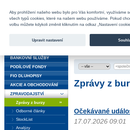
fio@fio.cz
Infomail:
Kontakty
|
Ceník
|
Kariéra
|
Na
Aby prohlížení našeho webu bylo pro Vás komfortní, využíváme sou
všech typů cookies, které na našem webu používáme. Pokud chcete 
Fio banka
volbu můžete kdykoli změnit kliknutím na odkaz „Nastavení cookies
Fio banka j
zprostředko
Upravit nastavení
Souhl
ÚVOD
Úvod
>
Zpravodajst
BANKOVNÍ SLUŽBY
PODÍLOVÉ FONDY
FIO DLUHOPISY
Zprávy z bu
AKCIE A OBCHODOVÁNÍ
ZPRAVODAJSTVÍ
Zprávy z burzy
Očekávané událos
Odborné články
StockList
17.07.2026 09:01
Analýzy