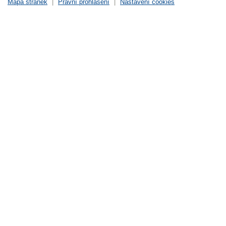
Mapa stránek
|
Právní prohlášení
|
Nastavení cookies