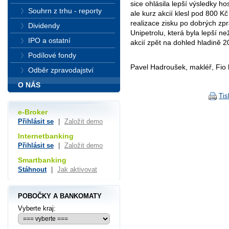
sice ohlásila lepší výsledky ho
Souhrn z trhu - reporty
ale kurz akcií klesl pod 800 K
realizace zisku po dobrých zp
Dividendy
Unipetrolu, která byla lepší n
IPO a ostatní
akcií zpět na dohled hladině 2
Podílové fondy
Pavel Hadroušek, makléř, Fio 
Odběr zpravodajství
O NÁS
Tis
e-Broker
Přihlásit se
|
Založit demo
Internetbanking
Přihlásit se
|
Založit demo
Smartbanking
Stáhnout
|
Jak aktivovat
POBOČKY A BANKOMATY
Vyberte kraj: