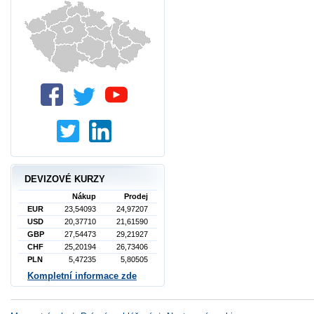
DEVIZOVÉ KURZY
Nákup
Prodej
EUR
23,54093
24,97207
USD
20,37710
21,61590
GBP
27,54473
29,21927
CHF
25,20194
26,73406
PLN
5,47235
5,80505
Kompletní informace zde