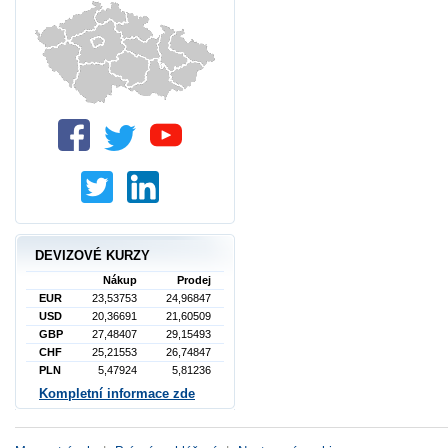
DEVIZOVÉ KURZY
Nákup
Prodej
EUR
23,53753
24,96847
USD
20,36691
21,60509
GBP
27,48407
29,15493
CHF
25,21553
26,74847
PLN
5,47924
5,81236
Kompletní informace zde