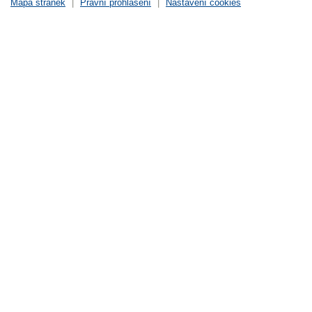
Mapa stránek
|
Právní prohlášení
|
Nastavení cookies