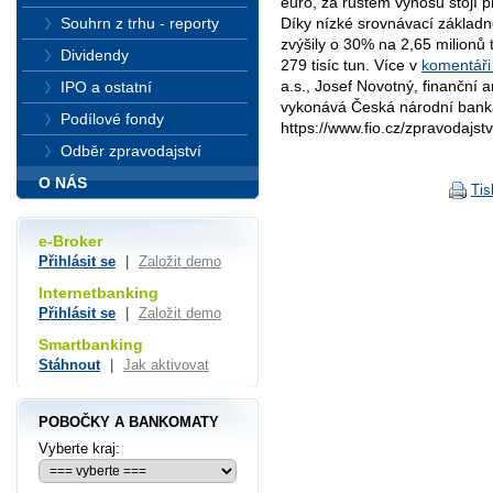
euro, za růstem výnosů stojí p
Souhrn z trhu - reporty
Díky nízké srovnávací základn
zvýšily o 30% na 2,65 milionů
Dividendy
279 tisíc tun. Více v
komentáři
a.s., Josef Novotný, finanční 
IPO a ostatní
vykonává Česká národní bank
Podílové fondy
https://www.fio.cz/zpravodajstv
Odběr zpravodajství
O NÁS
Tis
e-Broker
Přihlásit se
|
Založit demo
Internetbanking
Přihlásit se
|
Založit demo
Smartbanking
Stáhnout
|
Jak aktivovat
POBOČKY A BANKOMATY
Vyberte kraj: