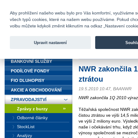
fio@fio.cz
Infomail:
Kontakty
|
Ceník
|
Kariéra
|
Na
Aby prohlížení našeho webu bylo pro Vás komfortní, využíváme sou
všech typů cookies, které na našem webu používáme. Pokud chcete 
Fio banka
volbu můžete kdykoli změnit kliknutím na odkaz „Nastavení cookies
Fio banka j
zprostředko
Upravit nastavení
Souhl
ÚVOD
Úvod
>
Zpravodajství
>
Zprávy z b
BANKOVNÍ SLUŽBY
NWR zakončila 1
PODÍLOVÉ FONDY
ztrátou
FIO DLUHOPISY
19.5.2010 10:47, BAANWR
AKCIE A OBCHODOVÁNÍ
NWR zakončila 1Q 2010 výraz
ZPRAVODAJSTVÍ
Zprávy z burzy
Těžařská společnost NWR zakon
čistou ztrátou ve výši 14,5 mi
Odborné články
ve výši 2 miliony euro. Výsled
StockList
naše i očekávání trhu, když z
výnosy společnosti se meziroč
Analýzy