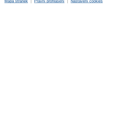
Mapa stránek
|
Právní prohlášení
|
Nastavení cookies