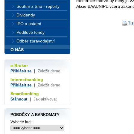
rafinérské marže by měly jít v
Souhrn z trhu - reporty
Akcie BAAUNIPE včera zakonči
Dividendy
Tis
IPO a ostatní
Podílové fondy
Odběr zpravodajství
O NÁS
e-Broker
Přihlásit se
|
Založit demo
Internetbanking
Přihlásit se
|
Založit demo
Smartbanking
Stáhnout
|
Jak aktivovat
POBOČKY A BANKOMATY
Vyberte kraj: