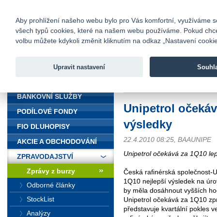
fio@fio.cz
Infomail:
Kontakty
|
Ceník
|
Kariéra
|
Na
Aby prohlížení našeho webu bylo pro Vás komfortní, využíváme sou
všech typů cookies, které na našem webu používáme. Pokud chcete 
Fio banka
volbu můžete kdykoli změnit kliknutím na odkaz „Nastavení cookies
Fio banka j
zprostředko
Upravit nastavení
Souhl
ÚVOD
Úvod
>
Zpravodajství
>
Zprávy z b
BANKOVNÍ SLUŽBY
Unipetrol očekáv
PODÍLOVÉ FONDY
výsledky
FIO DLUHOPISY
22.4.2010 08:25, BAAUNIPE
AKCIE A OBCHODOVÁNÍ
Unipetrol očekává za 1Q10 lep
ZPRAVODAJSTVÍ
Zprávy z burzy
Česká rafinérská společnost-
1Q10 nejlepší výsledek na úr
Odborné články
by měla dosáhnout vyšších hod
StockList
Unipetrol očekává za 1Q10 zpr
představuje kvartální pokles 
Analýzy