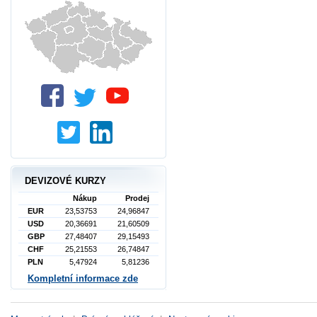
DEVIZOVÉ KURZY
Nákup
Prodej
EUR
23,53753
24,96847
USD
20,36691
21,60509
GBP
27,48407
29,15493
CHF
25,21553
26,74847
PLN
5,47924
5,81236
Kompletní informace zde