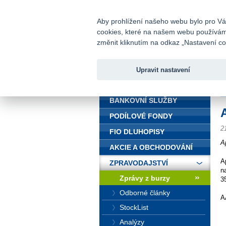
fio@fio.cz
Infomail:
Aby prohlížení našeho webu bylo pro Vás
cookies, které na našem webu používáme.
Fio banka
změnit kliknutím na odkaz „Nastavení coo
Upravit nastavení
ÚVOD
Ú
BANKOVNÍ SLUŽBY
PODÍLOVÉ FONDY
2
FIO DLUHOPISY
A
AKCIE A OBCHODOVÁNÍ
A
ZPRAVODAJSTVÍ
n
Zprávy z burzy
3
Odborné články
A
StockList
Analýzy