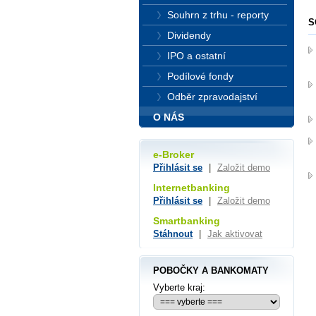
Souhrn z trhu - reporty
S
Dividendy
IPO a ostatní
Podílové fondy
Odběr zpravodajství
O NÁS
e-Broker
Přihlásit se
|
Založit demo
Internetbanking
Přihlásit se
|
Založit demo
Smartbanking
Stáhnout
|
Jak aktivovat
POBOČKY A BANKOMATY
Vyberte kraj: