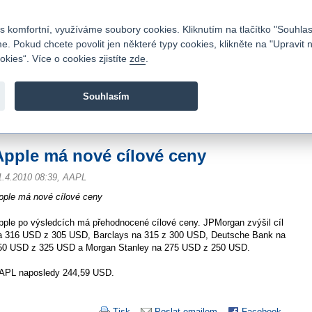
Kontakty
|
Ceník
|
Kariéra
|
Napište nám
|
Časté dotazy
|
Vztahy s investory
|
 komfortní, využíváme soubory cookies. Kliknutím na tlačítko "Souhlas
 Pokud chcete povolit jen některé typy cookies, klikněte na "Upravit 
kies“. Více o cookies zjistíte
zde
.
Fio banka je moderní česká banka. Poskytuje účty bez popla
zprostředkovává investice do cenných papírů.
Souhlasím
vod
>
Zpravodajství
>
Zprávy z burzy
>
Apple má nové cílové ceny
Apple má nové cílové ceny
1.4.2010 08:39, AAPL
pple má nové cílové ceny
pple po výsledcích má přehodnocené cílové ceny. JPMorgan zvýšil cíl
a 316 USD z 305 USD, Barclays na 315 z 300 USD, Deutsche Bank na
50 USD z 325 USD a Morgan Stanley na 275 USD z 250 USD.
APL naposledy 244,59 USD.
Tisk
Poslat emailem
Facebook