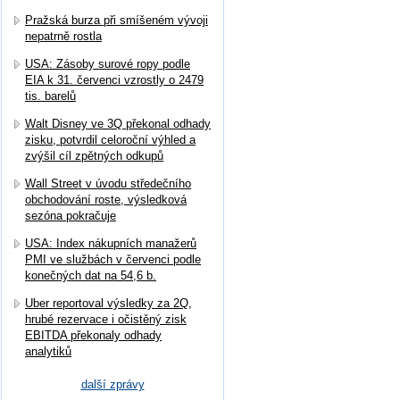
Pražská burza při smíšeném vývoji
nepatrně rostla
USA: Zásoby surové ropy podle
EIA k 31. červenci vzrostly o 2479
tis. barelů
Walt Disney ve 3Q překonal odhady
zisku, potvrdil celoroční výhled a
zvýšil cíl zpětných odkupů
Wall Street v úvodu středečního
obchodování roste, výsledková
sezóna pokračuje
USA: Index nákupních manažerů
PMI ve službách v červenci podle
konečných dat na 54,6 b.
Uber reportoval výsledky za 2Q,
hrubé rezervace i očistěný zisk
EBITDA překonaly odhady
analytiků
další zprávy