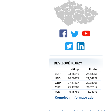
DEVIZOVÉ KURZY
Nákup
Prodej
EUR
23,45649
24,88251
USD
20,30771
21,54229
GBP
27,37537
29,03963
CHF
25,17088
26,70112
PLN
5,45789
5,78971
Kompletní informace zde