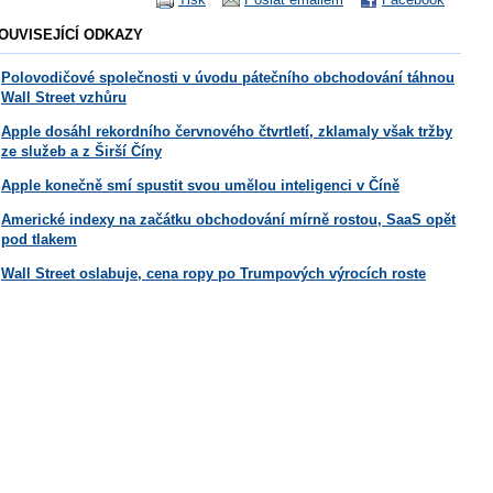
OUVISEJÍCÍ ODKAZY
Polovodičové společnosti v úvodu pátečního obchodování táhnou
Wall Street vzhůru
Apple dosáhl rekordního červnového čtvrtletí, zklamaly však tržby
ze služeb a z Širší Číny
Apple konečně smí spustit svou umělou inteligenci v Číně
Americké indexy na začátku obchodování mírně rostou, SaaS opět
pod tlakem
Wall Street oslabuje, cena ropy po Trumpových výrocích roste