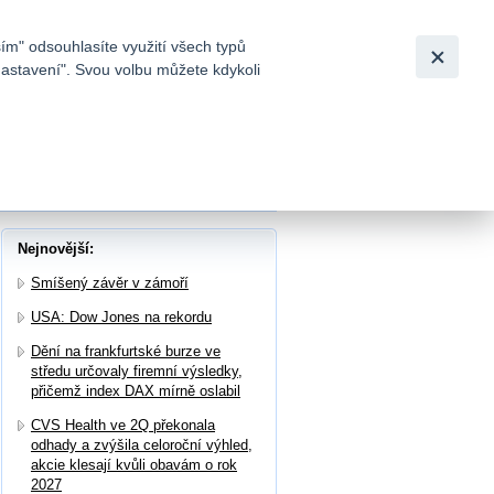
Bezpečnost
Česky
|
English
ím" odsouhlasíte využití všech typů
nastavení". Svou volbu můžete kdykoli
tků a
Nejnovější:
Smíšený závěr v zámoří
USA: Dow Jones na rekordu
Dění na frankfurtské burze ve
středu určovaly firemní výsledky,
přičemž index DAX mírně oslabil
CVS Health ve 2Q překonala
odhady a zvýšila celoroční výhled,
akcie klesají kvůli obavám o rok
2027