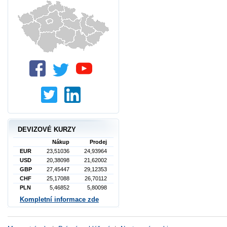
DEVIZOVÉ KURZY
Nákup
Prodej
EUR
23,51036
24,93964
USD
20,38098
21,62002
GBP
27,45447
29,12353
CHF
25,17088
26,70112
PLN
5,46852
5,80098
Kompletní informace zde