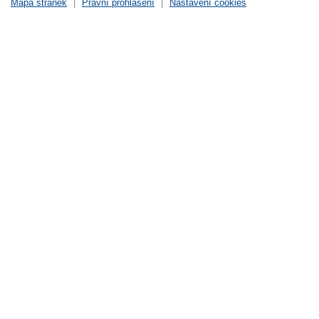
Mapa stránek
|
Právní prohlášení
|
Nastavení cookies