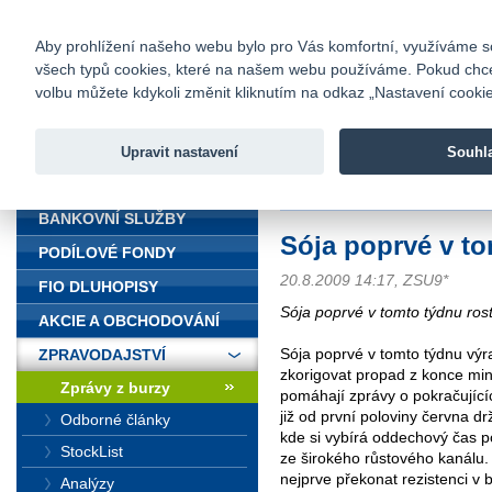
fio@fio.cz
Infomail:
Kontakty
|
Ceník
|
Kariéra
|
Na
Aby prohlížení našeho webu bylo pro Vás komfortní, využíváme sou
všech typů cookies, které na našem webu používáme. Pokud chcete 
Fio banka
volbu můžete kdykoli změnit kliknutím na odkaz „Nastavení cookies
Fio banka j
zprostředko
Upravit nastavení
Souhl
ÚVOD
Úvod
>
Zpravodajství
>
Zprávy z b
BANKOVNÍ SLUŽBY
Sója poprvé v to
PODÍLOVÉ FONDY
20.8.2009 14:17, ZSU9*
FIO DLUHOPISY
Sója poprvé v tomto týdnu ros
AKCIE A OBCHODOVÁNÍ
Sója poprvé v tomto týdnu výra
ZPRAVODAJSTVÍ
zkorigovat propad z konce min
Zprávy z burzy
pomáhají zprávy o pokračující
již od první poloviny června 
Odborné články
kde si vybírá oddechový čas po
StockList
ze širokého růstového kanálu. 
nejprve překonat rezistenci v 
Analýzy