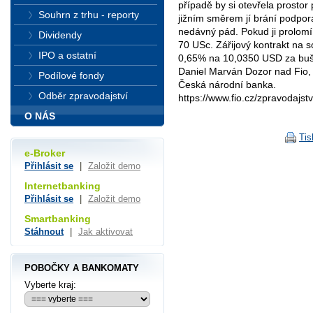
případě by si otevřela prosto
Souhrn z trhu - reporty
jižním směrem jí brání podpora 
nedávný pád. Pokud ji prolomí,
Dividendy
70 USc. Zářijový kontrakt na s
IPO a ostatní
0,65% na 10,0350 USD za bušl.
Daniel Marván Dozor nad Fio, 
Podílové fondy
Česká národní banka.
Odběr zpravodajství
https://www.fio.cz/zpravodajstv
O NÁS
Tis
e-Broker
Přihlásit se
|
Založit demo
Internetbanking
Přihlásit se
|
Založit demo
Smartbanking
Stáhnout
|
Jak aktivovat
POBOČKY A BANKOMATY
Vyberte kraj: